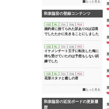
もっと見る
和泉臨音の登録コンテンツ
小説
BL
完結
長編
R18
婚約者に捨てられた訳ありΩは辺境
でしたたかに生きることにしました
小説
BL
完結
短編
R15
イケメンチート王子に転生した俺に
待ち受けていたのは予想もしない試
練でした
小説
BL
完結
長編
R18
花形スタァと癒しの君
もっと見る
和泉臨音の近況ボードの更新履
歴