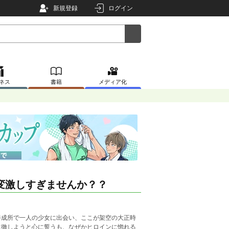
新規登録
ログイン
ネス
書籍
メディア化
変激しすぎませんか？？
成所で一人の少女に出会い、ここが架空の大正時
に徹しようと心に誓うも、なぜかヒロインに惚れる