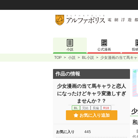
小説
公式漫画
投
TOP
>
小説
>
BL小説
>
少女漫画の当て馬キャ
作品の情報
少女漫画の当て馬キャラと恋人
になったけどキャラ変激しすぎ
ませんか？？
BL
完結
長編
R18
少
お気に入り追加
和
昔
お気に入り
445
代