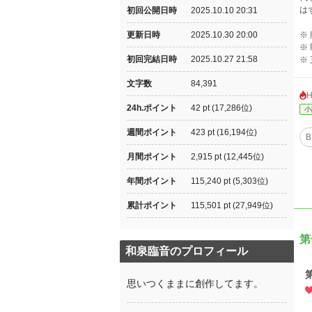
は
初回公開日時
2025.10.10 20:31
更新日時
2025.10.30 20:00
※
※
初回完結日時
2025.10.27 21:58
※
文字数
84,391
24h.ポイント
42 pt (17,286位)
小
週間ポイント
423 pt (16,194位)
B
月間ポイント
2,915 pt (12,445位)
年間ポイント
115,240 pt (5,303位)
累計ポイント
115,501 pt (27,949位)
第
和泉臨音のプロフィール
思いつくままに創作してます。