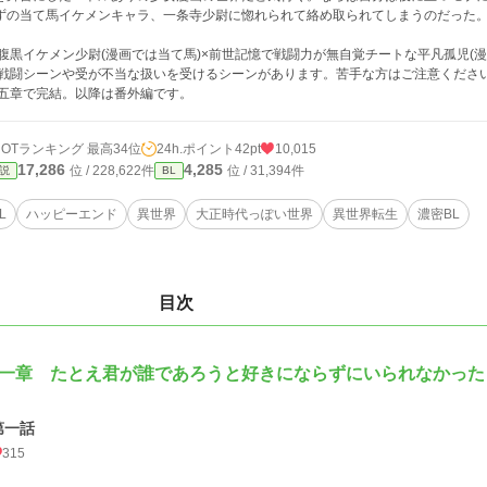
ずの当て馬イケメンキャラ、一条寺少尉に惚れられて絡め取られてしまうのだった
 腹黒イケメン少尉(漫画では当て馬)×前世記憶で戦闘力が無自覚チートな平凡孤児(漫
 戦闘シーンや受が不当な扱いを受けるシーンがあります。苦手な方はご注意くださ
 五章で完結。以降は番外編です。
HOTランキング 最高34位
24h.ポイント
42pt
10,015
17,286
4,285
位 / 228,622件
位 / 31,394件
説
BL
L
ハッピーエンド
異世界
大正時代っぽい世界
異世界転生
濃密BL
目次
一章 たとえ君が誰であろうと好きにならずにいられなかった
第一話
315