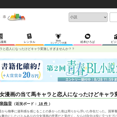
Web
稿漫画
レンタル
絵本ひろば
ビジ
コンテンツ大賞
ラと恋人になったけどキャラ変激しすぎませんか？？
女漫画の当て馬キャラと恋人になったけどキャラ
泉臨音
（近況ボード：
18 件
）
から物事に違和感を感じることの多かった衛は周りから浮いた存在だった。国軍養
を舞台にしたバトルありの少女漫画の世界だと気付く。ならば自分は役に立つモブ