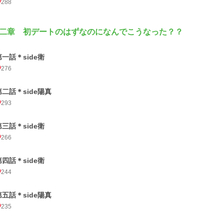
288
二章 初デートのはずなのになんでこうなった？？
第一話＊side衛
276
第二話＊side陽真
293
第三話＊side衛
266
第四話＊side衛
244
第五話＊side陽真
235