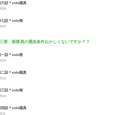
第六話＊side陽真
238
第七話＊side衛
247
三章 新隊員の選抜条件おかしくないですか？？
第一話＊side衛
214
第二話＊side陽真
212
第三話＊side衛
214
第四話＊side陽真
211