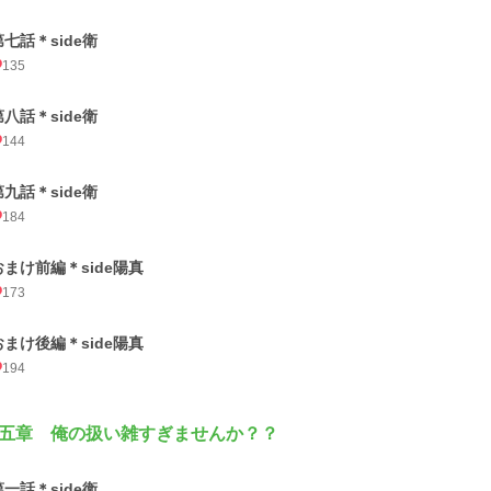
第七話＊side衛
135
第八話＊side衛
144
第九話＊side衛
184
おまけ前編＊side陽真
173
おまけ後編＊side陽真
194
五章 俺の扱い雑すぎませんか？？
第一話＊side衛