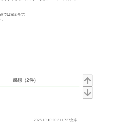
。
画では完全モブ)
い。
感想（2件）
2025.10.10 20:31
1,727文字