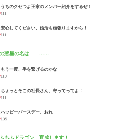
2.うちのクセつよ王家のメンバー紹介をするぜ！
111
3.安心してください、婚活も頑張りますから！
111
の惑星の名は――……
1.もう一度、手を繋げるのかな
110
2.ちょっとそこの社長さん、寄ってってよ！
111
3.ハッピーバースデー、おれ
135
ふもふドラゴン、育成します！