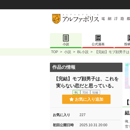
小説
公式漫画
投
TOP
>
小説
>
BL小説
>
【完結】モブ顔男子は
作品の情報
【完結】モブ顔男子は、これを
実らない恋だと思っている。
BL
完結
短編
お気に入り追加
【
結
お気に入り
227
俺
初回公開日時
2025.10.31 20:00
雪