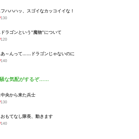
2.フハハハッ、スゴイなカッコイイな！
130
3.ドラゴンという”魔物”について
120
4.あ～んって……ドラゴンじゃないのに
140
騒な気配がするぞ……
1.中央から来た兵士
130
2.おもてなし隊長、動きます
140