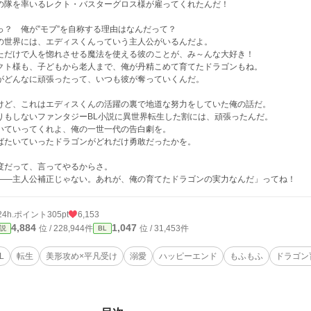
の隊を率いるレクト・バスターグロス様が雇ってくれたんだ！
っ？ 俺が”モブ”を自称する理由はなんだって？
の世界には、エディスくんっていう主人公がいるんだよ。
ただけで人を惚れさせる魔法を使える彼のことが、み～んな大好き！
クト様も、子どもから老人まで、俺が丹精こめて育てたドラゴンもね。
がどんなに頑張ったって、いつも彼が奪っていくんだ。
けど、これはエディスくんの活躍の裏で地道な努力をしていた俺の話だ。
りもしないファンタジーBL小説に異世界転生した割には、頑張ったんだ。
いていってくれよ、俺の一世一代の告白劇を。
ばたいていったドラゴンがどれだけ勇敢だったかを。
度だって、言ってやるからさ。
――主人公補正じゃない。あれが、俺の育てたドラゴンの実力なんだ」ってね！
24h.ポイント
305pt
6,153
4,884
1,047
位 / 228,944件
位 / 31,453件
説
BL
L
転生
美形攻め×平凡受け
溺愛
ハッピーエンド
もふもふ
ドラゴン