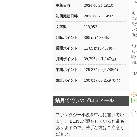
こ
更新日時
2026.06.26 18:10
え
初回完結日時
2026.06.26 19:37
こ
見
文字数
118,953
レ
俺
24h.ポイント
305 pt (4,884位)
だ
週間ポイント
1,765 pt (5,467位)
知
聞
月間ポイント
39,795 pt (1,147位)
羽
年間ポイント
129,224 pt (4,788位)
何
「
累計ポイント
130,627 pt (25,976位)
結月てでぃのプロフィール
小
B
ファンタジー小説を中心に書いてい
ます。 BL,NLが混在している作品も
ありますので、苦手な方はご注意く
ださい。