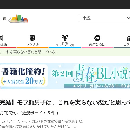
Web
稿漫画
レンタル
絵本ひろば
ビジ
コンテンツ大賞
、これを実らない恋だと思っている。
完結】モブ顔男子は、これを実らない恋だと思っ
月てでぃ
（近況ボード：
5 件
）
、カノア・フルールは北部軍の食堂で働くモブ男子だ。
で家が潰れて路頭に迷いかけていたんだけど……。