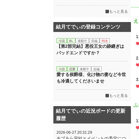
もっと見る
え
結月てでぃの登録コンテンツ
小説
BL
連載中
長編
R18
【第2部完結】悪役王女の跡継ぎは
バッドエンドですか？
小説
恋愛
連載中
短編
愛する侯爵様、化け物の妻など今世
も冷遇してくださいませ
もっと見る
ふ
結月てでぃの近況ボードの更新
履歴
2026-06-27 20:31:29
モブみら完結とイベントの予定につ