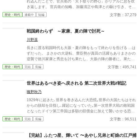
れ込んだことで、官兵衛の「天下取りの野心」がリアルに息を吹
き返します。 官兵衛の知略、加藤清正や島津との駆け引き、そし
て豊臣秀頼を擁した「九州王国」の建国から徳川家康との決戦な
文字数：37,279
歴史・時代
連載中
短編
どを歴史if小説としました。続きも掲載予定です。
戦国終わらず ～家康、夏の陣で討死～
川野遥
長きに渡る戦国時代も大坂・夏の陣をもって終わりを告げる …は
ずだった。 まさかの大逆転、豊臣勢が真田の活躍もありまさかの
逆襲で徳川家康と秀忠を討ち果たし、大坂の陣の勝者に。果たし
て彼らは新たな秩序を作ることができるのか？ 敗北した徳川勢も
文字数：495,741
歴史・時代
完結
長編
何とか巻き返しを図ろうとするが、徳川に臣従したはずの大名達
が新たな野心を抱き始める。 文治系藩主は頼りなし？ 暴れん坊藩
主がまさかの活躍？ 参考情報一切なし、全てゼロから切り開く戦
世界はあるべき姿へ戻される 第二次世界大戦if戦記
国ifストーリーが始まる。 更新は週5～6予定です。 ※ノベルアッ
颯野秋乃
プ＋とカクヨムにも掲載しています。
1929年に起きた､世界を巻き込んだ大恐慌｡世界の大国たちはそれ
からの脱却を目指し､躍起になっていた｡第一次世界大戦の敗戦国
となったドイツ第三帝国は多額の賠償金に加えて襲いかかる恐慌
に国の存続の危機に陥っていた｡援助の約束をしたアメリカは恐慌
文字数：96,511
歴史・時代
完結
長編
を理由に賠償金の支援を破棄｡フランスは､自らを救うために支払
いの延期は認めない姿勢を貫く｡ ドイツ第三帝国は自らの存続の
ために､世界に隠しながら軍備の拡張に奔走することになる｡ ま
【完結】ふたつ星、輝いて 〜あやし兄弟と町娘の江戸捕