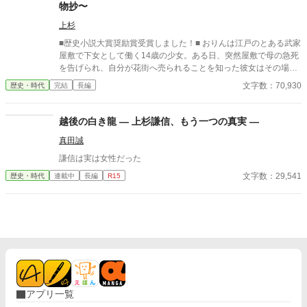
た､極東の国大日本帝国｡関係の悪化の一途を辿る日米関係によっ
物抄〜
て受ける経済的打撃に苦しんでいた｡ その解決法として提案され
た大東亜共栄圏｡東南アジア諸国及び中国を含めた大経済圏､生存
上杉
圏の構築に力を注ごうとしていた｡ この小説は､ドイツ第三帝国と
■歴史小説大賞奨励賞受賞しました！■ おりんは江戸のとある武家
大日本帝国の2視点で進んでいく｡現代では有り得なかった様々な
屋敷で下女として働く14歳の少女。ある日、突然屋敷で母の急死
イフが含まれる｡それを楽しんで貰えたらと思う。 またこの小説
を告げられ、自分が花街へ売られることを知った彼女はその場か
はいかなる思想を賛美､賞賛するものでは無い｡ この小説は現代と
ら逃げだした。 母は殺されたのかもしれない――そんな絶望のど
文字数：70,930
歴史・時代
完結
長編
は似て非なるもの｡登場人物は史実には沿わないので悪しからず…
ん底にいたおりんに声をかけたのは、奉行所で同心として働く有
大日本帝国視点は都合上休止中です。気分により再開するらもし
島惣次郎だった。 今も刺客の手が迫る彼女を守るため、彼の屋敷
れません。 【重要】 不定期更新｡超絶不定期更新です｡
で住み込みで働くことが決まる。そこで彼の兄――有島清之進と
越後の白き龍 ― 上杉謙信、もう一つの真実 ―
ともに生活を始めるのだが、病弱という噂とはかけ離れた腕っぷ
真田誠
しのよさに、おりんは驚きを隠せない。 そうしてともに生活しな
がら少しづつ心を開いていった――その矢先のことだった。 母の
謙信は実は女性だった
命を奪った犯人が発覚すると同時に、何故か兄清之進に凶刃が迫
文字数：29,541
歴史・時代
連載中
長編
R15
り――。 とある秘密を抱えた兄弟と町娘おりんの紡ぐ江戸捕物抄
です！お楽しみください！ ※フィクションです。 ※周辺の歴史事
件などは、史実を踏んでいます。 皆さまご評価頂きありがとうご
ざいました。大変嬉しいです！ 今後も精進してまいります！
アプリ一覧