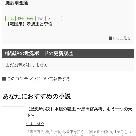
廃后 郭聖通
小説
歴史・時代
完結
ｼｮｰﾄｼｮｰﾄ
【戦国策】孝成王と李伯
もっと見る
橘誠治の近況ボードの更新履歴
まだ投稿がありません
このコンテンツについて報告する
あなたにおすすめの小説
【歴史if小説】水鏡の覇王 〜黒田官兵衛、もう一つの天
下〜
松本 俊介
「黒田官兵衛が九州から天下を狙う」 関ヶ原の戦いが1ヶ月もつ