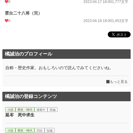
0
2023.04.17 18:00
1,777文字
雲台二十八将（完）
0
2023.04.18 18:00
1,453文字
橘誠治のプロフィール
自称・歴史作家。おもしろいので読んでみてくださいね。
もっと見る
橘誠治の登録コンテンツ
小説
歴史・時代
連載中
長編
延岑 死中求生
小説
歴史・時代
完結
短編