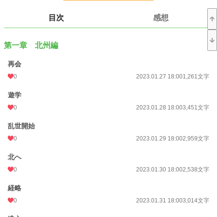
目次
感想
歴史上の人物のことを知るにはやっぱり物語がある方が覚えやすい。
上記のお二人の他にもいろんな作家さんや、大和和紀さんの「あさきゆめみし」
第一章 北州編
に代表される漫画家さんにぼくもたくさんお世話になりました。
ぼくは特に古代中国史が好きなので題材はそこに求めることが多いですが、その
恩返しの気持ちも込めて、自分もいろんな人に、あまり詳しく知られていない歴
再会
史上の人物について物語を通して伝えてゆきたい。
0
2023.01.27 18:00
1,261文字
そんな風に思いながら書いています。
遊学
小説
228,786 位 / 228,786 件
0
2023.01.28 18:00
3,451文字
歴史・時代
3,221 位 / 3,221 件
乱世開始
お気に入り
5
0
2023.01.29 18:00
2,959文字
24h.ポイント
0 pt
北へ
文字数
224,894
0
2023.01.30 18:00
2,538文字
更新日時
2023.04.18 18:00
経略
0
2023.01.31 18:00
3,014文字
初回公開日時
2023.01.27 18:00