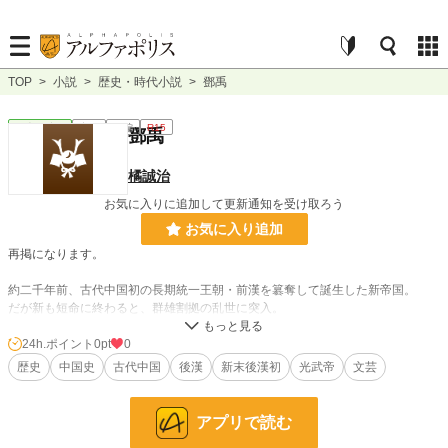
TOP
>
小説
>
歴史・時代小説
>
鄧禹
歴史・時代
完結
長編
R15
鄧禹
橘誠治
お気に入りに追加して更新通知を受け取ろう
お気に入り追加
再掲になります。
約二千年前、古代中国初の長期統一王朝・前漢を簒奪して誕生した新帝国。
だが新も短命に終わると、群雄割拠の乱世に突入。
挫折と成功を繰り返しながら後漢帝国を建国する光武帝・劉秀の若き軍師・鄧禹
の物語。
24h.ポイント
0pt
0
歴史
中国史
古代中国
後漢
新末後漢初
光武帝
文芸
------------------------------------------------------------------------------------------------------------
--------
アプリで読む
歴史小説家では宮城谷昌光さんや司馬遼太郎さんが好きです。