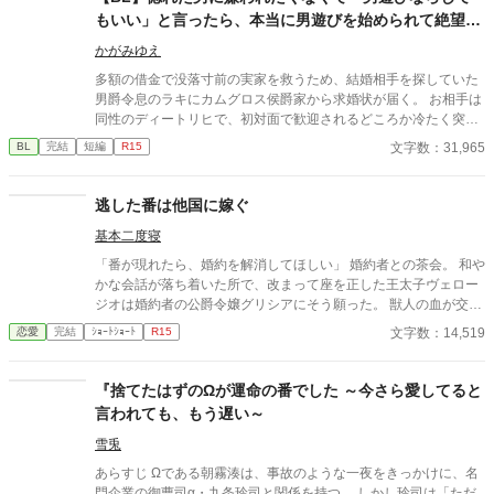
もいい」と言ったら、本当に男遊びを始められて絶望し
ている侯爵令息の話
かがみゆえ
多額の借金で没落寸前の実家を救うため、結婚相手を探していた
男爵令息のラキにカムグロス侯爵家から求婚状が届く。 お相手は
同性のディートリヒで、初対面で歓迎されるどころか冷たく突き
放されてしまう。 『必要最低限関わるな』 『愛人を作るな』
文字数：31,965
BL
完結
短編
R15
『男遊びならしてもいい』 ディートリヒから実家の借金を完済す
る条件を言われたラキは、学園で令息たちとの交流を満喫中。 褒
め上手なラキの周りには可愛い令息が集まり、推し活状態に。 一
逃した番は他国に嫁ぐ
方、ディートリヒだけが嫉妬で胃を痛める日々。 ラキへの恋心を
基本二度寝
隠し続けた不器用侯爵令息に、幸せな未来は訪れるのか？ .
「番が現れたら、婚約を解消してほしい」 婚約者との茶会。 和や
かな会話が落ち着いた所で、改まって座を正した王太子ヴェロー
ジオは婚約者の公爵令嬢グリシアにそう願った。 獣人の血が交じ
るこの国で、番というものの存在の大きさは誰しも理解してい
文字数：14,519
恋愛
完結
ｼｮｰﾄｼｮｰﾄ
R15
る。 だから、グリシアも頷いた。 「はい。わかりました。お互い
どちらかが番と出会えたら円満に婚約解消をしましょう！」 グリ
シアに答えに満足したはずなのだが、ヴェロージオの心に沸き上
『捨てたはずのΩが運命の番でした ～今さら愛してると
がる感情。 こちらの希望を受け入れられたはずのに…、何故か、
言われても、もう遅い～
もやっとした気持ちになった。
雪兎
あらすじ Ωである朝霧湊は、事故のような一夜をきっかけに、名
門企業の御曹司α・九条玲司と関係を持つ。 しかし玲司は「ただ