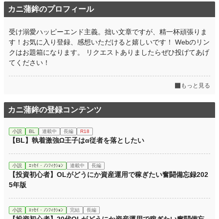
カニ蒲鉾のプロフィール
受け溺愛ハッピーエンド主義。拙い文章ですが、精一杯頑張りま
す！お気に入り登録、感想いただけると嬉しいです！ Webのリン
クはお題箱になります。 リクエストありましたらぜひ投げてあげ
てください！
もっと見る
カニ蒲鉾の登録コンテンツ
小説
BL
連載中
長編
R18
【BL】執着激強Ω王子はα従者を落としたい
小説
ｴｯｾｲ・ﾉﾝﾌｨｸｼｮﾝ
連載中
長編
【投資初心者】OLがどうにか資産運用で稼ぎたい奮闘備忘録202
5年版
小説
ｴｯｾｲ・ﾉﾝﾌｨｸｼｮﾝ
完結
長編
【投資初心者】20代OLがどうにか資産運用で稼ぎたい奮闘備忘