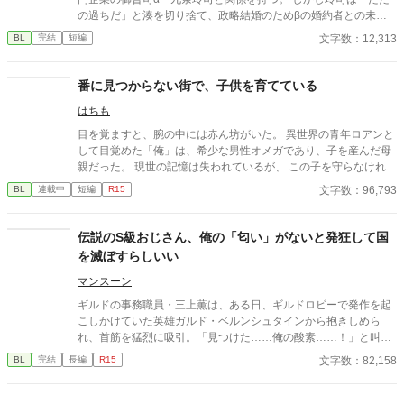
の過ちだ」と湊を切り捨て、政略結婚のためβの婚約者との未来
を選んだ。 深く傷ついた湊は、彼の前から姿を消す。 数か月後―
文字数：12,313
BL
完結
短編
―。 湊の身体は、これまで誰も知らなかった希少な『遅咲きΩ』
として覚醒する。 その瞬間、玲司は初めて湊こそが運命の番だっ
たと知る。 「戻ってきてくれ」 今さら必死に追いかけてくる玲
番に見つからない街で、子供を育てている
司。 だが湊の隣には、自分を支え続けてくれた医師のα・神崎伊
はちも
織がいた。 「あなたは俺を捨てたでしょう」 後悔に苦しむα、執
着する第二のα、そして希少Ωを巡る陰謀。 もう二度と傷つきた
目を覚ますと、腕の中には赤ん坊がいた。 異世界の青年ロアンと
くないΩが最後に選ぶ相手とは――。 捨てた側の後悔と執着が加
して目覚めた「俺」は、希少な男性オメガであり、子を産んだ母
速する、すれ違いオメガバースBL。
親だった。 現世の記憶は失われているが、 この子を守らなければ
ならない、という想いだけははっきりと残っている。 街の人々に
文字数：96,793
BL
連載中
短編
R15
助けられ、魔石への魔力注入で生計を立てながら、 ロアンと息子
カイルは、番のいない街で慎ましく暮らしていく。 だが、行方不
明の番を探す噂が、静かに近づいていた。 再会は望まない。 今は
伝説のS級おじさん、俺の「匂い」がないと発狂して国
ただ、この子との生活を守りたい。 これは、番から逃げたオメガ
を滅ぼすらしいい
が、 選び直すまでの物語。 ※本編全て完結しました
マンスーン
ギルドの事務職員・三上薫は、ある日、ギルドロビーで発作を起
こしかけていた英雄ガルド・ベルンシュタインから抱きしめら
れ、首筋を猛烈に吸引。「見つけた……俺の酸素……！」と叫
び、離れなくなってしまう。 最強おじさん(変態)×ギルドの事務職
文字数：82,158
BL
完結
長編
R15
員(平凡) 世界観が現代日本、異世界ごちゃ混ぜ設定になっており
ます。