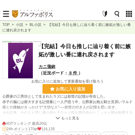
TOP
>
小説
>
BL小説
>
【完結】今日も推しに辿り着く前に嫉妬が激しい番
に連れ戻されます
BL
完結
長編
R18
【完結】今日も推しに辿り着く前に嫉
妬が激しい番に連れ戻されます
カニ蒲鉾
（近況ボード：
8 件
）
お気に入りに追加して更新通知を受け取ろう
お気に入り追加
公爵家の三男坊として生まれたラズには前世の記憶が存在した。
赤子の脳には膨大すぎる記憶量に一人戸惑う中、公爵家お抱え騎士見習いラルド
様との接触がきっかけで“大切な人”──前世の付き人の記憶を思い出す。
それ以来、その人と同じ魂の持ち主ラルド様を陰日向からこっそり眺め観察する
活動【推し活】に精を出していた。
HOTランキング 最高20位
しかし、そんなラズには既に運命の番が存在する。
24h.ポイント
170pt
116,135
それはこの国の絶対的権力者である国王陛下クオーツ様。