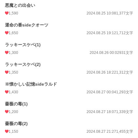
悪魔との出会い
◆ラルド様(32)α
…騎士団長、落ち着いた大人な男性、筋肉
1,590
2024.08.25 10:08
1,377文字
ラズの前世の付き人
◆トール、マリン(29)β
運命の番sideクオーツ
…双子、クオーツ様とラズの側近兼護衛兼愚痴聞き役
1,650
2024.08.25 19:12
1,712文字
ラッキースケベ(1)
少しでもR-18展開のお話にはタイトルに※付けます。
1,300
2024.08.26 00:02
931文字
小説
8,083 位 / 229,023 件
ラッキースケベ(2)
BL
1,701 位 / 31,497 件
1,350
2024.08.26 18:22
1,312文字
お気に入り
2,464
※懐かしい記憶sideラルド
24h.ポイント
170 pt
1,430
2024.08.27 00:04
1,293文字
文字数
195,418
薔薇の毒(1)
更新日時
2026.02.01 11:43
1,200
2024.08.27 18:07
1,339文字
初回公開日時
2024.08.24 10:36
薔薇の毒(2)
1,150
2024.08.27 21:27
1,455文字
初回完結日時
2024.11.27 00:04