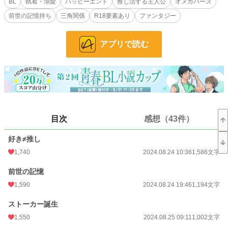
BL
執着・溺愛
ハッピーエンド
推し活する主人公
オメガバース
出会った瞬間からロックオンされ過ごしてきた長い年月を経て、ラズの初めての
前世の記憶持ち
三角関係
R18要素あり
ファンタジー
発情期が来ると同時に番契約を結んだ二人は正真正銘番同士。が、それとこれと
は話は別。
アプリで読む
ラズのハッピー推し活ライフもクオーツ様にバレれば即寝室へ強制送還。
満足に推し活をする為、毎日が戦いだった───
「はぁラルド様…今日もかっこいいぃ〜っ」
「……ねぇラズ？お願いだから私以外の男に興奮しないでよ。その目が他の男を
映すのが気に入らない」
「クオーツうるさい。気が散るからあっち行って、しっしっ」
「はぁ…ラルド、クビにしようかな」
目次
感想（43件）
「きぃぃっ権力の行使反対！！」
好き≠推し
推しを眺める推し活を生きがいとするラズと、自分だけを見ていてほしいクオー
1,740
2024.08.24 10:36
1,586文字
ツ様の一瞬即発奮闘ラブコメ。
前世の記憶
◆ラズ(22)Ω
1,590
2024.08.24 19:46
1,194文字
…推し活に忙しい王妃、前世の記憶あり
◆クオーツ様(29)α
ストーカー誕生
…国王陛下、見た目爽やか中身激重愛情嫉妬の鬼
1,550
2024.08.25 09:11
1,002文字
ラズの前世の婚約者