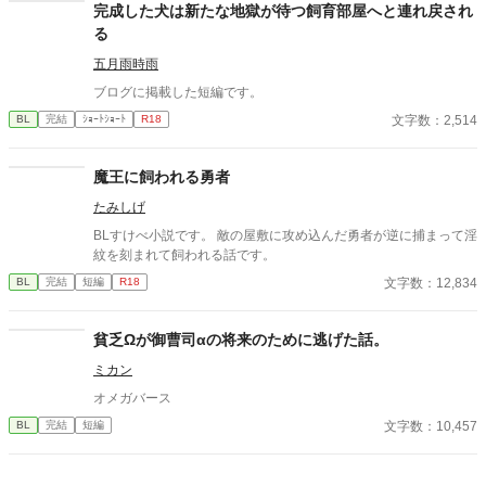
完成した犬は新たな地獄が待つ飼育部屋へと連れ戻され
る
五月雨時雨
ブログに掲載した短編です。
文字数：2,514
BL
完結
ｼｮｰﾄｼｮｰﾄ
R18
魔王に飼われる勇者
たみしげ
BLすけべ小説です。 敵の屋敷に攻め込んだ勇者が逆に捕まって淫
紋を刻まれて飼われる話です。
文字数：12,834
BL
完結
短編
R18
貧乏Ωが御曹司αの将来のために逃げた話。
ミカン
オメガバース
文字数：10,457
BL
完結
短編