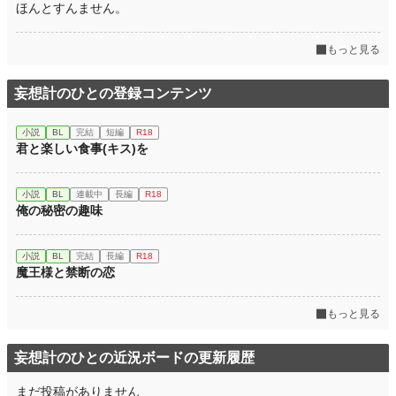
ほんとすんません。
もっと見る
妄想計のひとの登録コンテンツ
小説
BL
完結
短編
R18
君と楽しい食事(キス)を
小説
BL
連載中
長編
R18
俺の秘密の趣味
小説
BL
完結
長編
R18
魔王様と禁断の恋
もっと見る
妄想計のひとの近況ボードの更新履歴
まだ投稿がありません