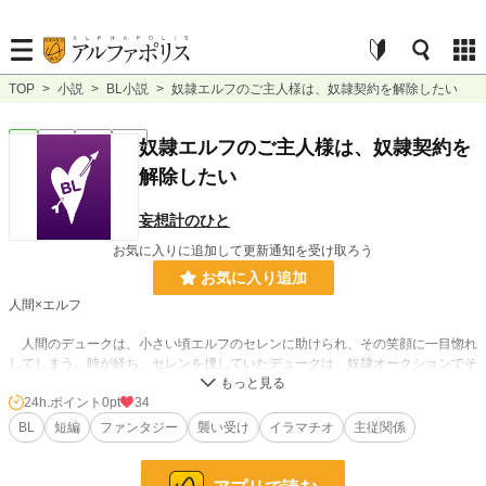
TOP
>
小説
>
BL小説
>
奴隷エルフのご主人様は、奴隷契約を解除したい
BL
完結
短編
R18
奴隷エルフのご主人様は、奴隷契約を
解除したい
妄想計のひと
お気に入りに追加して更新通知を受け取ろう
お気に入り追加
人間×エルフ
人間のデュークは、小さい頃エルフのセレンに助けられ、その笑顔に一目惚れ
してしまう。時が経ち、セレンを捜していたデュークは、奴隷オークションでそ
の姿を見つけ競り落とす。セレンが自身の奴隷となったが、主人としてではなく
「デューク」として接して欲しくて……
24h.ポイント
0pt
34
BL
短編
ファンタジー
襲い受け
イラマチオ
主従関係
小説
228,788 位 / 228,788 件