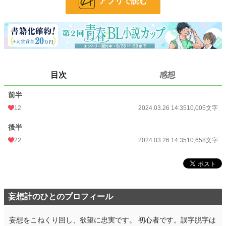
アプリで読む
BL
31,415 位 / 31,415 件
お気に入り
39
24h.ポイント
0 pt
文字数
20,663
更新日時
2024.03.26 14:35
目次
感想
初回公開日時
2024.03.26 14:35
前半
初回完結日時
2024.03.26 14:35
12
2024.03.26 14:35
10,005文字
週間ポイント
35 pt (53,125 位)
後半
22
2024.03.26 14:35
10,658文字
月間ポイント
182 pt (53,484 位)
年間ポイント
2,827 pt (58,921 位)
累計ポイント
20,776 pt (69,868 位)
妄想計のひとのプロフィール
妄想をこねくり回し、欲望に忠実です。 初心者です。誤字脱字は