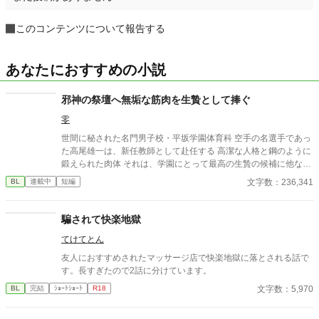
このコンテンツについて報告する
あなたにおすすめの小説
邪神の祭壇へ無垢な筋肉を生贄として捧ぐ
零
世間に秘された名門男子校・平坂学園体育科 空手の名選手であっ
た高尾雄一は、新任教師として赴任する 高潔な人格と鋼のように
鍛えられた肉体 それは、学園にとって最高の生贄の候補に他なら
なかった 至高の筋肉を持つ、精神を削られ意志をなくした青年を
文字数：236,341
BL
連載中
短編
太古の神に捧げるため、“水”、“風”、“土”の信奉者達が暗躍する 意
志をなくし筋肉の操り人形と化した“デク” 消える教師 山奥の男子
校で繰り広げられるダークファンタジー
騙されて快楽地獄
てけてとん
友人におすすめされたマッサージ店で快楽地獄に落とされる話で
す。長すぎたので2話に分けています。
文字数：5,970
BL
完結
ｼｮｰﾄｼｮｰﾄ
R18