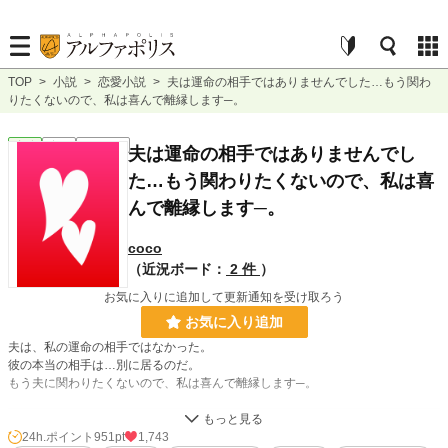
TOP
>
小説
>
恋愛小説
>
夫は運命の相手ではありませんでした…もう関わ
りたくないので、私は喜んで離縁します─。
恋愛
完結
ｼｮｰﾄｼｮｰﾄ
夫は運命の相手ではありませんでし
た…もう関わりたくないので、私は喜
んで離縁します─。
coco
（近況ボード：
2 件
）
お気に入りに追加して更新通知を受け取ろう
お気に入り追加
夫は、私の運命の相手ではなかった。
彼の本当の相手は…別に居るのだ。
もう夫に関わりたくないので、私は喜んで離縁します─。
小説
1,473 位 / 229,000 件
24h.ポイント
951pt
1,743