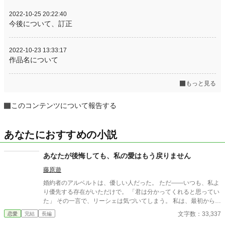
2022-10-25 20:22:40
今後について、訂正
2022-10-23 13:33:17
作品名について
もっと見る
このコンテンツについて報告する
あなたにおすすめの小説
あなたが後悔しても、私の愛はもう戻りません
藤原遊
婚約者のアルベルトは、優しい人だった。 ただ――いつも、私よ
り優先する存在がいただけで。 「君は分かってくれると思ってい
た」 その一言で、リーシェは気づいてしまう。 私は、最初から選
ばれていなかったのだと。 これは、奪われた恋を取り戻す物語で
文字数：33,337
恋愛
完結
長編
はない。 後悔する彼と、もう戻らないと決めた私、 そして“私を