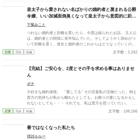
選ぶ人”に出会うまでの、静かな恋の終わりと始まりの物語。
皇太子から愛されない名ばかりの婚約者と蔑まれる公爵
令嬢、いい加減面倒臭くなって皇太子から意図的に距離
をとったらあっちから迫ってきた。なんで？
下菊みこと
つれない婚約者と距離を置いたら、今度は縋られたお話。 主人公
は、婚約者との関係に長年悩んでいた。そしてようやく諦めがつ
いて距離を置く。彼女と婚約者のこれからはどうなっていくのだ
ろうか。 小説家になろう様でも投稿しています。
文字数：2,292
恋愛
完結
短編
【完結】ご安心を、2度とその手を求める事はありませ
ん
ポチ
大好きな婚約者様。 ‘’愛してる‘’ その言葉私の宝物だった。例え
貴方の気持ちが私から離れたとしても。お飾りの妻になるかもし
れないとしても・・・ それでも、私は貴方を想っていたい。 独
り過ごす刻もそれだけで幸せを感じられた。たった一つの希望
文字数：106,166
恋愛
完結
短編
番ではなくなった私たち
拝詩ルルー