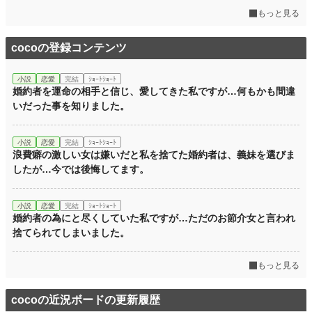
もっと見る
cocoの登録コンテンツ
小説
恋愛
完結
ｼｮｰﾄｼｮｰﾄ
婚約者を運命の相手と信じ、愛してきた私ですが…何もかも間違
いだった事を知りました。
小説
恋愛
完結
ｼｮｰﾄｼｮｰﾄ
浪費癖の激しい女は嫌いだと私を捨てた婚約者は、義妹を選びま
したが…今では後悔してます。
小説
恋愛
完結
ｼｮｰﾄｼｮｰﾄ
婚約者の為にと尽くしていた私ですが…ただのお節介女と言われ
捨てられてしまいました。
もっと見る
cocoの近況ボードの更新履歴