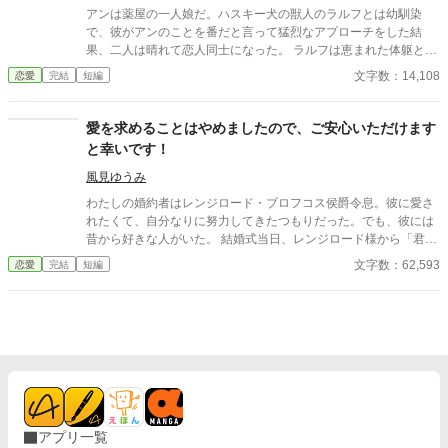
アンは薬屋の一人娘だ。ハスキー犬の獣人のラルフとは幼馴染
で、彼がアンのことを番だと言って猛烈なアプローチをした結
果、二人は晴れて恋人同士になった。 ラルフは恵まれた体躯と素
晴らしい剣の腕前から、勇者パーティーにスカウトされ、魔王討
文字数：14,108
恋愛
完結
短編
伐の旅について行くことに。 ──それから二年後。魔王は倒され
たが、番の絆を失ってしまったラルフが街に戻って来た。 アンと
ラルフの恋の行方は……？ ※全５話の短編です。
愛を求めることはやめましたので、ご安心いただけます
と幸いです！
風見ゆうみ
わたしの婚約者はレンジロード・ブロフコス侯爵令息。彼に愛さ
れたくて、自分なりに努力してきたつもりだった。でも、彼には
昔から好きな人がいた。 結婚式当日、レンジロード様から「君も
知っていると思うが、私には愛する女性がいる。君と結婚して
文字数：62,593
恋愛
完結
短編
も、彼女のことを忘れたくないから忘れない。そして、私と君の
結婚式を彼女に見られたくない」と言われ、結婚式を中止にする
ためにと階段から突き落とされてしまう。 レンジロード様に突き
落とされたと訴えても、信じてくれる人は少数だけ。レンジロー
ド様はわたしが階段を踏み外したと言う上に、わたしには話を合
わせろと言う。 こんな人のどこが良かったのかしら？？？ 家族に
相談し、離婚に向けて動き出すわたしだったが、わたしの変化に
気がついたレンジロード様が、なぜかわたしにかまうようになり
――
アプリ一覧