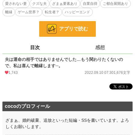
愛されない妻
クズな夫
ざまぁ要素あり
自業自得
ご都合展開あり
恋愛
873 位 / 66,399 件
離縁
ゲーム世界？
転生者？
ハッピーエンド
お気に入り
256
24h.ポイント
951 pt
アプリで読む
文字数
1,676
更新日時
2022.09.10 07:30
目次
感想
初回公開日時
2022.09.10 07:30
夫は運命の相手ではありませんでした…もう関わりたくないの
で、私は喜んで離縁します─。
初回完結日時
2022.09.10 07:30
1,743
2022.09.10 07:30
1,676文字
週間ポイント
8,349 pt (1,158 位)
月間ポイント
41,864 pt (1,086 位)
年間ポイント
581,431 pt (825 位)
cocoのプロフィール
累計ポイント
715,254 pt (7,852 位)
ざまぁ、婚約破棄、追放といった短編・SSを書いています。よろ
しくお願いします。