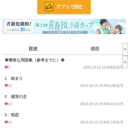
のだが……。
アプリで読む
◇ 世界観はあくまで創作です。
◇ この作品は、以前投稿していた同名作品の加筆改稿版です。
目次
感想
◇ 全27話予定。
◆簡単な用語集（参考までに）◆
1
2023.10.15 15:50
835文字
1 始まり
小説
38,872 位 / 228,944 件
12
2023.10.15 15:50
3,295文字
BL
10,617 位 / 31,453 件
2 後宮の主
お気に入り
195
13
2023.10.15 15:50
3,413文字
24h.ポイント
7 pt
3 初恋
文字数
76,705
13
2023.10.15 15:50
2,720文字