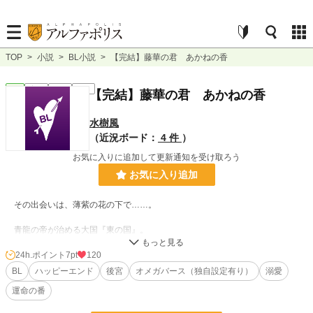
TOP
>
小説
>
BL小説
>
【完結】藤華の君 あかねの香
BL
完結
短編
R18
【完結】藤華の君 あかねの香
水樹風
（近況ボード：
4 件
）
お気に入りに追加して更新通知を受け取ろう
お気に入り追加
その出会いは、薄紫の花の下で……。
青龍の帝が治める大国『東の国』。
先帝の急逝で若くして即位した今上帝・孝龍。
冷血な暴君であると言われる帝は、忠誠の証として、特別な民『四族』の朱雀
24h.ポイント
7pt
120
一族に後宮へ妃をあげることを命じた。
BL
ハッピーエンド
後宮
オメガバース（独自設定有り）
溺愛
運命の番
南の朱雀の一族に生まれながらも【賤（オメガ）】だったために、領地の外れ
に追放され暮らしてきた朱寧は、父親の命令で人質として孝龍に嫁ぐことになる