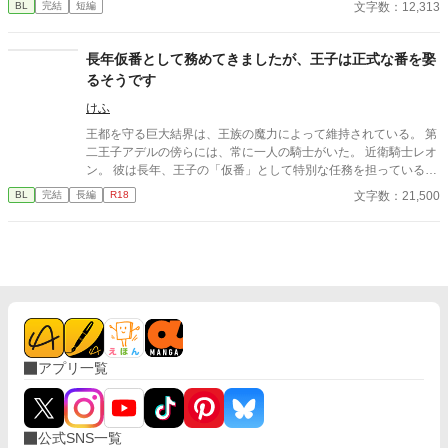
文字数：12,313
BL
完結
短編
―。 湊の身体は、これまで誰も知らなかった希少な『遅咲きΩ』
として覚醒する。 その瞬間、玲司は初めて湊こそが運命の番だっ
たと知る。 「戻ってきてくれ」 今さら必死に追いかけてくる玲
長年仮番として務めてきましたが、王子は正式な番を娶
司。 だが湊の隣には、自分を支え続けてくれた医師のα・神崎伊
るそうです
織がいた。 「あなたは俺を捨てたでしょう」 後悔に苦しむα、執
着する第二のα、そして希少Ωを巡る陰謀。 もう二度と傷つきた
けふ
くないΩが最後に選ぶ相手とは――。 捨てた側の後悔と執着が加
王都を守る巨大結界は、王族の魔力によって維持されている。 第
速する、すれ違いオメガバースBL。
二王子アデルの傍らには、常に一人の騎士がいた。 近衛騎士レオ
ン。 彼は長年、王子の「仮番」として特別な任務を担っている。
しかし王子は、他国の王女との正式な番契約が決まってしまっ
文字数：21,500
BL
完結
長編
R18
た。 仮番の役目は、そこで終わるはずだった。 だが結界塔で行わ
れる儀式の中で、 二人の関係は次第に変わり始める。 王族と騎
士。 主と臣下。 越えてはならない境界を前にしても、 王子は騎
士の手を取る。 「共に立て」 ※オメガバースではありません ※
ふんわり読んでください ※なんでも許せる方向け ※イラストはC
hatGPTさん
アプリ一覧
公式SNS一覧