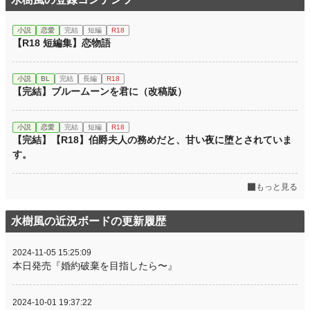
小説
恋愛
完結
短編
R18
【R18 短編集】恋物語
小説
BL
完結
長編
R18
【完結】ブルームーンを君に（改稿版）
小説
恋愛
完結
短編
R18
【完結】【R18】伯爵夫人の務めだと、甘い夜に堕とされていま
す。
もっと見る
水樹風の近況ボードの更新履歴
2024-11-05 15:25:09
本日発売『婚約破棄を目指したら〜』
2024-10-01 19:37:22