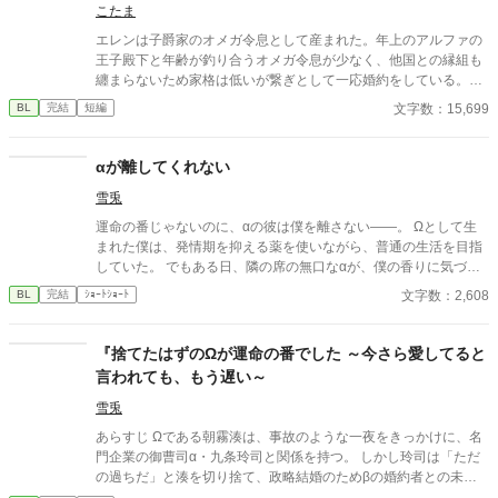
こたま
エレンは子爵家のオメガ令息として産まれた。年上のアルファの
王子殿下と年齢が釣り合うオメガ令息が少なく、他国との縁組も
纏まらないため家格は低いが繋ぎとして一応婚約をしている。王
子のことは兄のように慕っており、初恋の人ではあるけれど、契
文字数：15,699
BL
完結
短編
約終了時期か王子に想い人が現れた時には解消されるものと考え
ていた。ところが婚約解消時期の直前に王子宮に軟禁された。結
婚を承諾するまでここから出さないと王子から溢れるほどの愛を
αが離してくれない
与えられる。ハッピーエンドオメガバースBLです。
雪兎
運命の番じゃないのに、αの彼は僕を離さない――。 Ωとして生
まれた僕は、発情期を抑える薬を使いながら、普通の生活を目指
していた。 でもある日、隣の席の無口なαが、僕の香りに気づい
てしまって……。 これは、番じゃないふたりの、近すぎる距離で
文字数：2,608
BL
完結
ｼｮｰﾄｼｮｰﾄ
始まる、運命から少しはずれた恋の話。
『捨てたはずのΩが運命の番でした ～今さら愛してると
言われても、もう遅い～
雪兎
あらすじ Ωである朝霧湊は、事故のような一夜をきっかけに、名
門企業の御曹司α・九条玲司と関係を持つ。 しかし玲司は「ただ
の過ちだ」と湊を切り捨て、政略結婚のためβの婚約者との未来
を選んだ。 深く傷ついた湊は、彼の前から姿を消す。 数か月後―