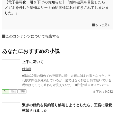
【電子書籍化・引き下げのお知らせ】『婚約破棄を目指したら、
メガネを外した堅物エリート婚約者様にお仕置きされてしまいま
した。』
もっと見る
このコンテンツについて報告する
あなたにおすすめの小説
上手に啼いて
紺色橙
■聡は10歳の初めての発情期の際、大輝に噛まれ番となった。そ
れ以来関係を継続しているが、愛ではなく都合と情で続いている
現状はそろそろ終わりが見えていた。 ■注意*独自オメガバース設
定。■『それは愛か本能か』と同じ世界設定です。関係は一切な
文字数：9,082
BL
完結
短編
し。
繋ぎの婚約を契約通り解消しようとしたら、王宮に溺愛
軟禁されました