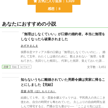
お気に入り追加
1,020
感想
8
あなたにおすすめの小説
「無理はしなくていい」が口癖の婚約者。本当に無理を
しなくなったら破棄されました
あずきまんま
侯爵令息マティアス様の口癖は「無理はしなくていいのに」。 婚
約して五年、わたくしは彼のために、数えきれない「無理」を重
ねてきた。先回りした根回し、代筆した祝辞、覚えておいた誰か
の誕生日。その度に返ってくるのは、感謝ではなく「無理はしな
文字数：3,451
恋愛
完結
ｼｮｰﾄｼｮｰﾄ
くていいのに」の一言だった。 ある夜、わたくしは初めて、その
言葉を自分のために使ってみることにした。 本当に、無理をしな
くなってみた。 彼の身の回りが少しずつ、静かに軋み始める。 そ
知らないうちに離婚されていた男爵令嬢は実家に帰るこ
して半年後、告げられたのは婚約破棄。理由は「婚約者としての
とにしました【完結】
熱意の欠如」――あなたが望んだとおりにしただけですのに。
星森 永羽（ほしもりとわ）
結婚して１年。 元・貴族令嬢エヴェリナは、平民商人の夫にこき
使われ、自分の時間すら奪われていた。 久しぶりの自由時間を楽
しんで帰宅すると、門番が立ち塞がり── 「ここより先には立ち