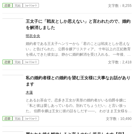
入れません」 夫が勝手に離婚届を偽造し、彼女を家から追放し
文字数：8,255
恋愛
完結
ｼｮｰﾄｼｮｰﾄ
た。 さらに「不貞の証拠」として、エヴェリナのサインを悪用し
た偽装契約書まで作成。 名誉を守るため裁判へ挑むが、そこで明
らかになったのは── ⚠️ 本作は AI の生成した文章を一部に使って
王太子に「戦友としか思えない」と言われたので、婚約
います。ご都合主義です。
を解消しました
明衣令央
婚約者である王太子ヘンリーから「君のことは戦友としか思えな
い」と告げられた、公爵令嬢アリスティア。 十年以上の王妃教育
を積んできた彼女は、静かに婚約解消を受け入れる。 一年後、幸
せな結婚を迎えた彼女にとって、ヘンリーのその後は――もうど
文字数：2,418
恋愛
完結
ｼｮｰﾄｼｮｰﾄ
うでもいいことだった。
私の婚約者様との婚約を望む王女様に大事なお話があり
ます
木蓮
とあるお茶会で。恋多き王女が美形の婚約者がいる伯爵令嬢に
「私と彼は愛しあっているの。別れてちょうだい」と言い放っ
た。 伯爵令嬢は王女に彼の話をしだす――。 わがまま王女様を天
然な令嬢が追い返すお話。
文字数：10,490
恋愛
完結
ｼｮｰﾄｼｮｰﾄ