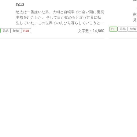
――。 ※攻めがけっこうなクズです。でも本人はそ
cyan
れに気が付いていないし、むしろ正当なことだと思っ
俺
ています。 同意なく薬を服用させる描写があります
悠太は一番嫌いな男、大輔と自転車で出会い頭に衝突
家
ので、不快になる方はブラウザバックをお願いしま
事故を起こした。 そして目が覚めると違う世界に転
見
す。
生していた。この世界でのんびり暮らしていこうと思
は
ったのに、大輔までもがこの世界に転生していた。し
BL
完結
短編
な
文字数：14,660
完結
短編
R18
かもあいつは贖罪のために結婚を迫ってくる。
だ