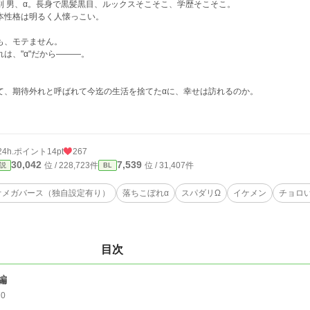
性別 男、‪α‬。長身で黒髪黒目、ルックスそこそこ、学歴そこそこ。
本性格は明るく人懐っこい。
も、モテません。
れは、‪"α‬"だから―――。
て、期待外れと呼ばれて今迄の生活を捨てたαに、幸せは訪れるのか。
24h.ポイント
14pt
267
30,042
7,539
位 / 228,723件
位 / 31,407件
説
BL
オメガバース（独自設定有り）
落ちこぼれ‪α‬
スパダリΩ
イケメン
チョロい‪
目次
編
70