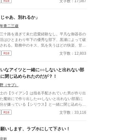
文字数：17,087
R18
ん。両片想いのハピエンです。 他サイト様にも投
しております。
「じゃあ、別れるか」
年青二三歳
十路を過ぎて未だ恋愛経験なし。平凡な御器谷の
活はひとまわり年下の優秀な部下、黒瀬によって破
される。勤務中のキス、気を失うほどの快楽、甘や
される週末。もう離れられない、と御器谷は自覚す
文字数：12,803
R18
が、一時の怒りで「じゃあ、別れるか」と言ってし
う。自分を甘やかし、望むことしかしない部下は別
を選ぶのだろうか。 期待の若手×中間管理職。年
嫌いなアイツと一緒に○○しないと出れない部
は一回り違い。年の差ラブ。 ケンカップル好き
屋に閉じ込められたのだが？！
捧げます。 ムーンライトノベルズより転載
「多分、じゃない」より改題）。
野（サブ）
士の【ライアン】は指名手配されていた男が作り出
た魔術にで作り出した○○しないと出れない部屋に
分が嫌っている【シリウス】と一緒に閉じ込められ
。
文字数：33,116
R18
お願いします、ラブホにして下さい！
宮乾