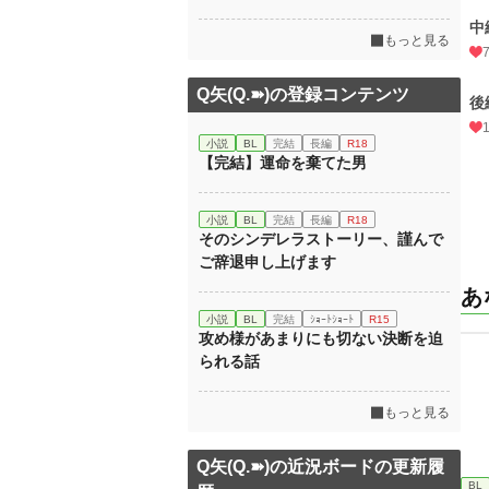
中
もっと見る
Q矢(Q.➽)の登録コンテンツ
後
小説
BL
完結
長編
R18
【完結】運命を棄てた男
小説
BL
完結
長編
R18
そのシンデレラストーリー、謹んで
ご辞退申し上げます
あ
小説
BL
完結
ｼｮｰﾄｼｮｰﾄ
R15
攻め様があまりにも切ない決断を迫
られる話
もっと見る
Q矢(Q.➽)の近況ボードの更新履
BL