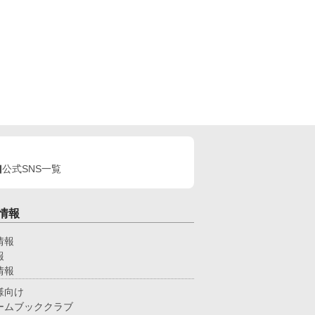
公式SNS一覧
情報
情報
報
情報
様向け
ームブッククラブ