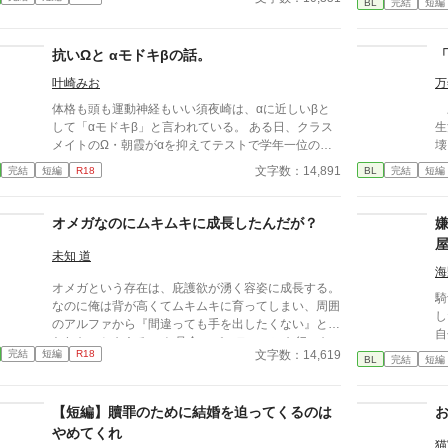
のことはない。疑問に思っていた日、健二が結婚した
BL
完結
短編
せ
と朝礼で報告が。健二は達哉のことを愛してはいなか
稿
ったのか？
抗いΩと αモドキβの話。
叶崎みお
万
体格も頭も運動神経もいい須夜崎は、αに近しいβと
三
して「αモドキβ」と言われている。 ある日、クラス
生
メイトのΩ・朝霞がαを抑えてテストで学年一位の座
壊
と聞かされて衝撃を受ける。悪目立ちした朝霞はαた
か
文字数：14,891
完結
短編
R18
BL
完結
短編
ちに絡まれたが、「自分をΩとして見ないでくれ」と
る
突っぱねる姿を眩しく思い、さりげなく庇ううちに自
ま
分にだけ懐かれて──。 βとΩの話です。攻のα化はあ
れ
オメガなのにムキムキに成長したんだが？
りません。ハピエンです。 他サイト様にも投稿して
齢
おります。
へ
未知 道
（
海
オメガという存在は、庇護欲が湧く容姿に成長する。
騎
なのに俺は背が高くてムキムキに育ってしまい、周囲
し
のアルファから『間違っても手を出したくない』と言
自
われたこともある。 お見合いパーティーにも行った
た
文字数：14,619
完結
短編
R18
が、あまりに容姿重視なアルファ達に「ざっけんじゃ
BL
完結
短編
ねー！！ ヤルことばかりのくそアルファ共がぁああ
ーーー！！」とキレて帰り、幼なじみの和紗に愚痴を
【短編】贖罪のために結婚を迫ってくるのは
聞いてもらう始末。 発情期が近いからと、帰りに寄
った病院で判明した事実に、衝撃と怒りが込み上げて
やめてくれ
猫