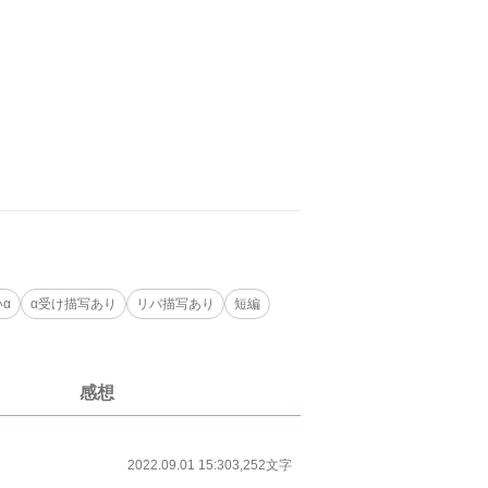
α‬
‪α‬受け描写あり
リバ描写あり
短編
感想
2022.09.01 15:30
3,252文字