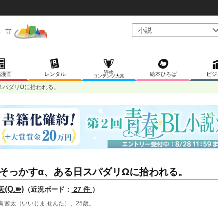
Web
稿漫画
レンタル
絵本ひろば
ビジ
コンテンツ大賞
日スパダリΩに拾われる。
そっかす‪α‬、ある日スパダリΩに拾われる。
矢(Q.➽)
（近況ボード：
27 件
）
嶋 茜太（いいじま せんた）、25歳。