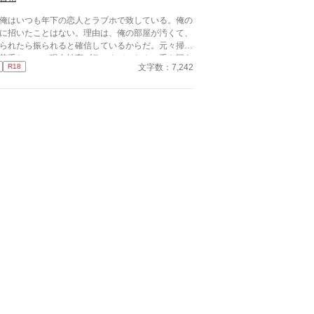
はいつも年下の恋人とラブホで致している。俺の
に招いたことはない。理由は、俺の部屋が汚くて、
られたら振られると確信しているからだ。元々掃除
苦手なのに、現在社畜ブラックで、なんの手も回ら
文字数：7,242
R18
い……だからこの街に一軒ラブホがあるのが救い
！※スパダリ×社畜