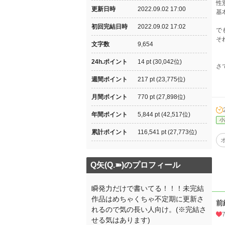
‪
更新日時
2022.09.02 17:00
基
初回完結日時
2022.09.02 17:02
で
そ
文字数
9,654
24h.ポイント
14 pt (30,042位)
さ
週間ポイント
217 pt (23,775位)
月間ポイント
770 pt (27,898位)
年間ポイント
5,844 pt (42,517位)
小
累計ポイント
116,541 pt (27,773位)
Q矢(Q.➽)のプロフィール
瞬発力だけで書いてる！！！未完結
作品はめちゃくちゃ不定期に更新さ
前
れるので気の長い人向け。(※完結さ
せる気はあります)