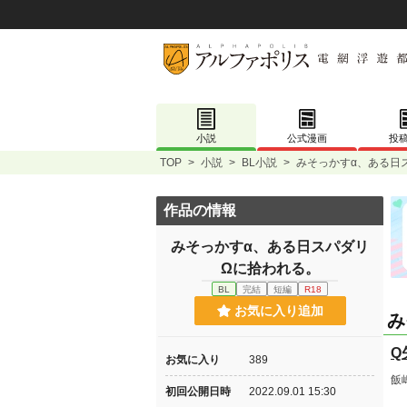
小説
公式漫画
投
TOP
>
小説
>
BL小説
>
みそっかす‪α‬、ある
作品の情報
みそっかす‪α‬、ある日スパダリ
Ωに拾われる。
BL
完結
短編
R18
お気に入り追加
み
Q
お気に入り
389
飯
初回公開日時
2022.09.01 15:30