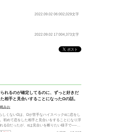
2022.09.02 06:00
2,029文字
2022.09.02 17:00
4,373文字
断られるのが確定してるのに、ずっと好きだ
った相手と見合いすることになったΩの話。
崎みお
らしくないΩは、Ωが苦手なハイスペックαに恋をし
。初めて恋をした相手と見合いをすることになり浮
れるΩだったが、αは見合いを断りたい様子で──。
メガバース設定の話ですが、作中ではヒートしてま