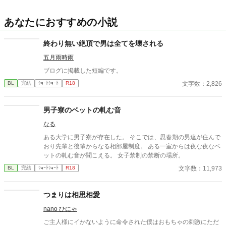
あなたにおすすめの小説
終わり無い絶頂で男は全てを壊される
五月雨時雨
ブログに掲載した短編です。
文字数：2,826
BL
完結
ｼｮｰﾄｼｮｰﾄ
R18
男子寮のベットの軋む音
なる
ある大学に男子寮が存在した。 そこでは、思春期の男達が住んで
おり先輩と後輩からなる相部屋制度。 ある一室からは夜な夜なベ
ットの軋む音が聞こえる。 女子禁制の禁断の場所。
文字数：11,973
BL
完結
ｼｮｰﾄｼｮｰﾄ
R18
つまりは相思相愛
nano ひにゃ
ご主人様にイかないように命令された僕はおもちゃの刺激にただ