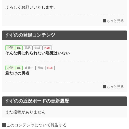
よろしくお願いいたします。
もっと見る
すずのの登録コンテンツ
小説
BL
完結
短編
R18
そんな餌に釣られない淫魔はいない
小説
BL
連載中
長編
R18
君だけの勇者
もっと見る
すずのの近況ボードの更新履歴
まだ投稿がありません
このコンテンツについて報告する