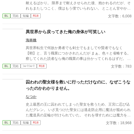
耐えるばかり。 限界まで耐えさせられた後、抱かれるのだが、そ
れもまたしつこく、僕はもう僕でいられない。 とことん甘やかし
たいご主人様は目的達成のために僕を追い詰めるだけの短い話で
文字数：6,008
BL
完結
短編
R18
す。 最初からＲ表現です、ご注意ください。
異世界から戻ってきた俺の身体が可笑しい
海林檎
異世界転生で何故か勇者でも剣士でもましてや賢者でもなく
【鞘】と、言う職業につかされたんだが まぁ、色々と省略する。
察してくれた読者なら俺の職業の事は分かってくれるはずだ。 ま
ぁ、そんなこんなで世界が平和になったから異世界から現代に戻
文字数：783
BL
完結
ｼｮｰﾄｼｮｰﾄ
R18
ってきたはずなのにだ 俺の身体が変なままなのはどぼじで？？
囚われの聖女様を救いに行っただけなのに、なぜこうな
ったのかわかりません。
なつか
史上最悪の王に囚われてしまった聖女を救うため、王宮に忍び込
んだグレン。 いざ見つけた聖女には逃走防止用に魔法が籠められ
た魔道具の足輪が付けられていた。 それを壊すためには魔力を聖
女に受け渡してもらう必要があるという。 ではその方法は？ 「僕
文字数：18,968
BL
完結
短編
R18
を抱けばいい」 そんな感じで型破りな聖女様(♂)に振り回される
男の話。