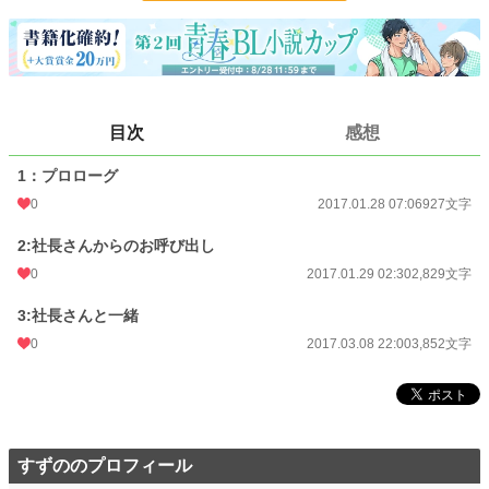
BL
9,917 位 / 31,390 件
お気に入り
24
24h.ポイント
7 pt
文字数
7,608
目次
感想
更新日時
2017.03.08 22:00
1：プロローグ
初回公開日時
2017.01.28 07:06
0
2017.01.28 07:06
927文字
初回完結日時
2017.03.08 22:00
2:社長さんからのお呼び出し
0
2017.01.29 02:30
2,829文字
週間ポイント
7 pt (78,785 位)
3:社長さんと一緒
月間ポイント
21 pt (99,984 位)
0
2017.03.08 22:00
3,852文字
年間ポイント
378 pt (110,008 位)
累計ポイント
20,341 pt (70,495 位)
すずののプロフィール