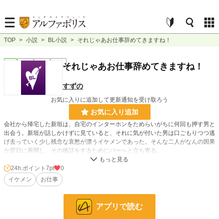
TOP
>
小説
>
BL小説
>
それじゃあお仕事辞めてきますね！
BL
完結
長編
R18
それじゃあお仕事辞めてきますね！
すずの
お気に入りに追加して更新通知を受け取ろう
お気に入り追加
会社から帰宅した新垣は、自宅のインターホンをためらいがちに何回も押す男と
出会う。新垣が話しかけずに見ていると、それに気が付いた男は口ごもりつつ逃
げ去っていく少し残念な哀愁が漂うイケメンであった。そんな二人がなんの因果
か翌日に再開し、その後話をするためにバーへと立ち寄る。
真面目系イケメン×フツメン（固定）。不定期更新。
24h.ポイント
7pt
0
アルファポリスさんは初なので、何かシステム的に至らないことがあればご報告
イケメン
お仕事
お願いいたします。
アプリで読む
小説
37,056 位 / 228,608 件