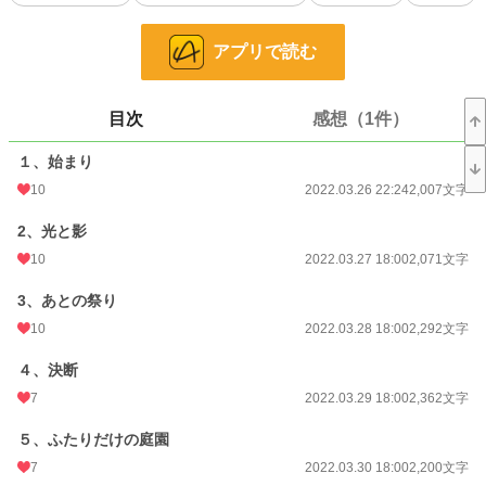
⭐︎ミラクルファンタジー官能ラブロマンス⭐︎
アプリで読む
…に、なるかも知れない(^◇^;)
完結しました‼︎
目次
感想（1件）
＊題名を変更しました
「騙されて結婚させられた件」
１、始まり
↓
「騙されて結婚したけど溺愛されてます。」
10
2022.03.26 22:24
2,007文字
2、光と影
小説
26,711 位 / 228,925 件
10
2022.03.27 18:00
2,071文字
恋愛
11,563 位 / 66,394 件
3、あとの祭り
お気に入り
221
10
2022.03.28 18:00
2,292文字
24h.ポイント
21 pt
４、決断
文字数
86,302
7
2022.03.29 18:00
2,362文字
更新日時
2022.05.04 18:04
５、ふたりだけの庭園
初回公開日時
2021.08.23 20:47
7
2022.03.30 18:00
2,200文字