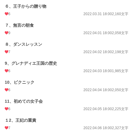
初回完結日時
2022.05.04 18:10
６、王子からの贈り物
6
2022.03.31 18:00
2,160文字
週間ポイント
84 pt (36,763 位)
７、無言の朝食
月間ポイント
561 pt (32,878 位)
9
2022.04.01 18:00
2,058文字
年間ポイント
11,563 pt (28,708 位)
８、ダンスレッスン
累計ポイント
233,665 pt (18,075 位)
7
2022.04.02 18:00
2,198文字
9、グレナディエ王国の歴史
6
2022.04.03 18:00
1,985文字
10、ピクニック
6
2022.04.04 18:00
2,050文字
11、初めての女子会
6
2022.04.05 18:00
2,225文字
１2、王妃の重責
7
2022.04.06 18:00
2,327文字