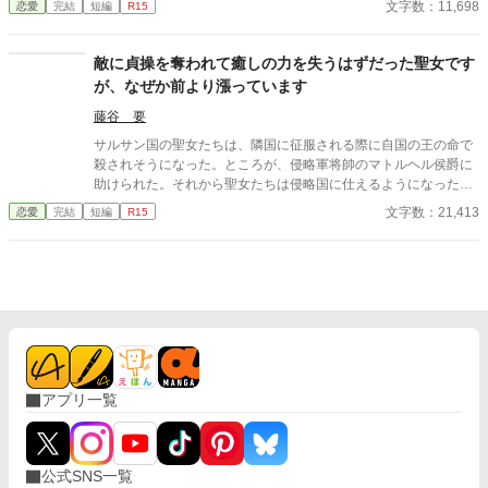
文字数：11,698
恋愛
完結
短編
R15
目にしたのは――。
敵に貞操を奪われて癒しの力を失うはずだった聖女です
が、なぜか前より漲っています
藤谷 要
サルサン国の聖女たちは、隣国に征服される際に自国の王の命で
殺されそうになった。ところが、侵略軍将帥のマトルヘル侯爵に
助けられた。それから聖女たちは侵略国に仕えるようになった
が、一か月後に筆頭聖女だったルミネラは命の恩人の侯爵へ嫁ぐ
文字数：21,413
恋愛
完結
短編
R15
ように国王から命じられる。 結婚披露宴では、陛下に側妃として
嫁いだ旧サルサン国王女が出席していたが、彼女は侯爵に腕を絡
めて「陛下の手がつかなかったら一年後に妻にしてほしい」と頼
んでいた。しかも、侯爵はその手を振り払いもしない。 聖女は愛
のない交わりで神の加護を失うとされているので、当然白い結婚
だと思っていたが、初夜に侯爵のメイアスから体の関係を迫られ
る。彼は命の恩人だったので、ルミネラはそのまま彼を受け入れ
た。 侯爵がかつての恋人に似ていたとはいえ、侯爵と孤児だった
彼は全く別人。愛のない交わりだったので、当然力を失うと思っ
アプリ一覧
ていたが、なぜか以前よりも力が漲っていた。 ※全１１話 ２万
字程度の話です。
公式SNS一覧