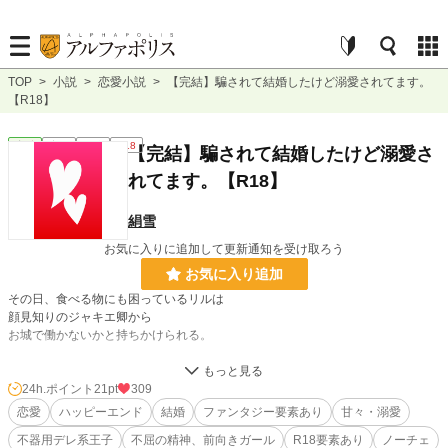
TOP
>
小説
>
恋愛小説
>
【完結】騙されて結婚したけど溺愛されてます。
【R18】
恋愛
完結
長編
R18
【完結】騙されて結婚したけど溺愛さ
れてます。【R18】
絹雪
お気に入りに追加して更新通知を受け取ろう
お気に入り追加
その日、食べる物にも困っているリルは
顔見知りのジャキエ卿から
お城で働かないかと持ちかけられる。
胡散臭さを感じながらも、高いお給金に釣られ
すぐにお城で働くことを決意するリルだったが……。
24h.ポイント
21pt
309
恋愛
ハッピーエンド
結婚
ファンタジー要素あり
甘々・溺愛
やはり上手い話には裏があって⁉︎
不器用デレ系王子
不屈の精神、前向きガール
R18要素あり
ノーチェ
騙されたと気付いた時にはもう遅かった……。