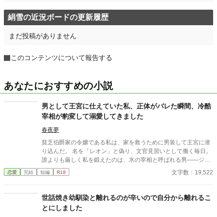
絹雪の近況ボードの更新履歴
まだ投稿がありません
このコンテンツについて報告する
あなたにおすすめの小説
男として王宮に仕えていた私、正体がバレた瞬間、冷酷
宰相が豹変して溺愛してきました
春夜夢
貧乏伯爵家の令嬢である私は、家を救うために男装して王宮に潜
り込んだ。 名を「レオン」と偽り、文官見習いとして働く毎日。
誰よりも厳しく私を鍛えたのは、氷の宰相と呼ばれる男――ジー
クフリード。 ある日、ひょんなことから女であることがバレてし
文字数：19,522
恋愛
完結
短編
R18
まった瞬間、 あの冷酷な宰相が……私を押し倒して言った。 「ず
っと我慢していた。君が女じゃないと、自分に言い聞かせてき
た」 「……もう限界だ」 私は知らなかった。 宰相は、私の正体
世話焼き幼馴染と離れるのが辛いので自分から離れるこ
を“最初から”見抜いていて―― ずっと、ずっと、私を手に入れる
とにしました
機会を待っていたことを。