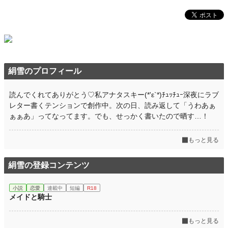
絹雪のプロフィール
読んでくれてありがとう♡私アナタスキー(*'ε`*)ﾁｭｯﾁｭｰ深夜にラブ
レター書くテンションで創作中。次の日、読み返して「うわあぁ
ぁぁあ」ってなってます。でも、せっかく書いたので晒す…！
もっと見る
絹雪の登録コンテンツ
小説
恋愛
連載中
短編
R18
メイドと騎士
もっと見る