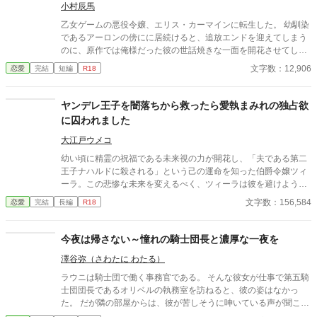
小村辰馬
乙女ゲームの悪役令嬢、エリス・カーマインに転生した。 幼馴染
であるアーロンの傍にに居続けると、追放エンドを迎えてしまう
のに、原作では俺様だった彼の世話焼きな一面を開花させてしま
い、居心地の良い彼のそばを離れるのが辛くなってしまう。 なら
文字数：12,906
恋愛
完結
短編
R18
ば彼の代わりに男友達を作ろうと画策するがーー
ヤンデレ王子を闇落ちから救ったら愛執まみれの独占欲
に囚われました
大江戸ウメコ
幼い頃に精霊の祝福である未来視の力が開花し、「夫である第二
王子ナハルドに殺される」という己の運命を知った伯爵令嬢ツィ
ーラ。この悲惨な未来を変えるべく、ツィーラは彼を避けようと
したが、ひょんなことから婚約者に選ばれてしまった！ なら
文字数：156,584
恋愛
完結
長編
R18
ば、ナハルドが将来闇落ちしないよう、側で彼を支えることを決
意する。そんな努力の甲斐あって、ツィーラへの好意を隠さず伝
えてくるほど、ナハルドとの関係は良好になった。だけど、彼の
今夜は帰さない～憧れの騎士団長と濃厚な一夜を
並々ならぬ執着心のすべてを、ツィーラはまだ知らなくて――
澤谷弥（さわたに わたる）
ラウニは騎士団で働く事務官である。 そんな彼女が仕事で第五騎
士団団長であるオリベルの執務室を訪ねると、彼の姿はなかっ
た。 だが隣の部屋からは、彼が苦しそうに呻いている声が聞こえ
てきた。 そんな彼を助けようと隣室へと続く扉を開けたラウニが