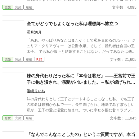
間”の契約を終わらせることにした。 赤の他人を屋敷に迎えるこ
文字数：4,095
恋愛
完結
短編
とはしない。 不要なものに感情を砕く理由などない。 「だって、
面倒でしょう？」 不誠実な夫も、無意味な結婚も、 この際すべて
切り捨ててしまいましょう。
全てがどうでもよくなった私は理想郷へ旅立つ
霜月満月
「ああ、やっぱりあなたはまたそうして私を責めるのね‥‥」 ジ
ュリア・タリアヴィーニは公爵令嬢。そして、婚約者は自国の王
太子。 でも私が殿下と結婚することはない。だってあなたは他の
人を選んだのだもの。『前』と変わらず━━ これはとある能力を
文字数：21,605
恋愛
完結
短編
R15
持つ一族に産まれた令嬢と自身に掛けられた封印に縛られる王太
子の遠回りな物語。 ※なろう様で投稿済みの作品です。 ※画像は
ジュリアの婚約披露の時のイメージです。
妹の身代わりだった私に「本命は君だ」――王宮前で王
子に抱き潰され、溺愛がバレました。～私が虐げられる
きっかけになった少年が、私と王子を結び付
唯崎りいち
妹の身代わりとして王子とデートすることになった私。でも王子
の本命は最初から私で――。長年虐げられ、地味でみすぼらしい
私が、王子の愛と溺愛に包まれ、ついに幸せを掴む甘々ラブファ
ンタジー。妹や家族との誤解、影武者の存在も絡み、ハラハラと
文字数：11,045
恋愛
完結
短編
胸キュンが止まらない物語。
「なんでこんなことしたの」というご質問ですが、本当