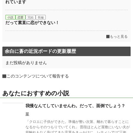
れています
小説
恋愛
完結
長編
だって素直に恋ができない！
もっと見る
余白に蒼の近況ボードの更新履歴
まだ投稿がありません
このコンテンツについて報告する
あなたにおすすめの小説
我慢なんてしていませんわ。だって、面倒でしょう？
翠
「クロエに子供ができた。準備が整い次第、離れで暮らすことに
なるからそのつもりでいてくれ」 普段ほとんど屋敷にいない夫が
前触れもなく告げてきた言葉をきっかけに、レティシアは“三年