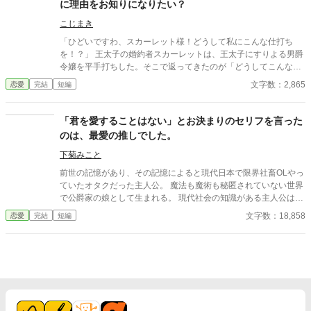
に理由をお知りになりたい？
こじまき
「ひどいですわ、スカーレット様！どうして私にこんな仕打ち
を！？」 王太子の婚約者スカーレットは、王太子にすりよる男爵
令嬢を平手打ちした。そこで返ってきたのが「どうしてこんなこ
とを」という質問である。 わからないなら、丁寧にご説明して差
文字数：2,865
恋愛
完結
短編
し上げるわ。でも、本当に大丈夫かしら。 ――全部説明された
ら、あなた破滅するわよ？ ※小説になろうにも投稿しています
「君を愛することはない」とお決まりのセリフを言った
のは、最愛の推しでした。
下菊みこと
前世の記憶があり、その記憶によると現代日本で限界社畜OLやっ
ていたオタクだった主人公。 魔法も魔術も秘匿されていない世界
で公爵家の娘として生まれる。 現代社会の知識がある主人公は、
昔から神童と称えられ、18歳の誕生日を迎えた今も才女と評され
文字数：18,858
恋愛
完結
短編
る。 しかしこの世界の「美しい女性」の定義の真逆の見た目から
婚約者がいない。 これでは行き遅れると心配した両親が持ってき
た縁談は、新興伯爵家（どうも商売で成功して、その経済効果か
ら叙爵されたらしい）との縁談。 これは裏があるなと思いつつ
も、「結婚は勢いよ！」と背を押されそのまま結婚式。 結婚式に
現れた新郎は…なんと二人！？しかも前世最推しだった兄弟キャ
ラ！？ 一応、この世界の主人公が暮らすこの国では男女ともに
「重婚」が認められている（昔国を揺るがすような大恋愛があっ