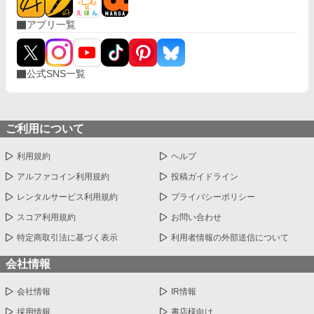
たせいらしい）ので法律上は無理はないのだが…。 そして初夜。
アプリ一覧
ベッドの上でネグリジェを着て待っていた主人公の元に、二人
は…来た！？ しかしお決まりの「君を愛することはない」「これ
は公爵家の庇護に入るための政略結婚」と言われる。 主人公は果
たして推したちと良好な関係を築いていけるのか…！？ 小説家に
公式SNS一覧
なろう様でも投稿しています。
ご利用について
利用規約
ヘルプ
アルファコイン利用規約
投稿ガイドライン
レンタルサービス利用規約
プライバシーポリシー
スコア利用規約
お問い合わせ
特定商取引法に基づく表示
利用者情報の外部送信について
会社情報
会社情報
IR情報
採用情報
書店様向け