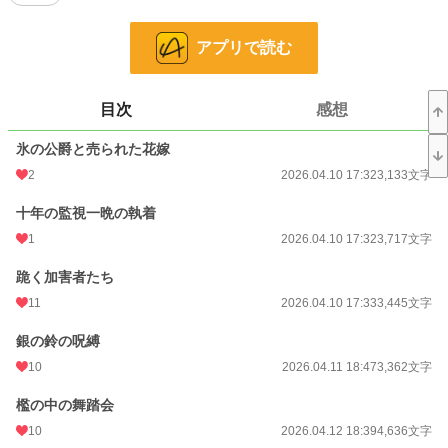
小説
30,211 位 / 228,787 件
アプリで読む
恋愛
12,881 位 / 66,372 件
お気に入り
26
目次
感想
24h.ポイント
14 pt
氷の公爵と売られた花嫁
2
2026.04.10 17:32
3,133文字
文字数
137,325
十年の監視一晩の執着
更新日時
2026.05.17 18:00
1
2026.04.10 17:32
3,717文字
初回公開日時
2026.04.10 17:32
跪く加害者たち
初回完結日時
2026.05.17 20:14
11
2026.04.10 17:33
3,445文字
週間ポイント
217 pt (23,775 位)
銀の鈴の呪縛
月間ポイント
1,045 pt (23,541 位)
10
2026.04.11 18:47
3,362文字
年間ポイント
21,013 pt (19,458 位)
檻の中の舞踏会
累計ポイント
21,355 pt (68,919 位)
10
2026.04.12 18:39
4,636文字