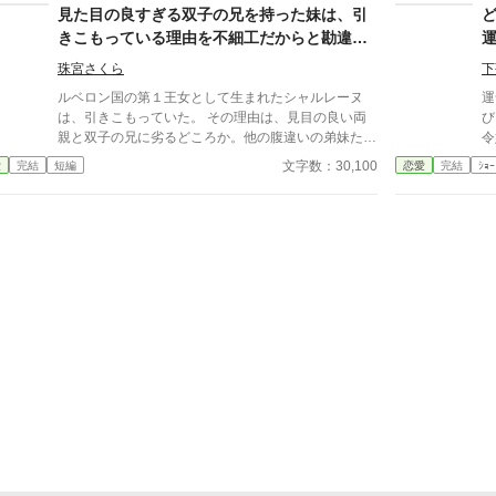
いといっていたマカリが、ヴィオラを追ってき
見た目の良すぎる双子の兄を持った妹は、引
て……。
きこもっている理由を不細工だからと勘違い
されていましたが、身内にも誤解されていた
珠宮さくら
下
ようです
ルベロン国の第１王女として生まれたシャルレーヌ
運
は、引きこもっていた。 その理由は、見目の良い両
び
親と双子の兄に劣るどころか。他の腹違いの弟妹たち
令嬢のお
より、不細工な顔をしているからだと噂されていた
に
文字数：30,100
愛
完結
短編
恋愛
完結
ｼｮｰ
が、実際のところは全然違っていたのだが、そんな片
割れを心配して、外に出そうとした兄は自分を頼ると
思っていた。 それが、全く頼らないことになるどこ
ろか。自分の方が残念になってしまう結末になるとは
思っていなかった。