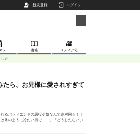
新規登録
ログイン
ネス
書籍
メディア化
ました
みたら、お兄様に愛されすぎて
されるバッドエンドの悪役令嬢なんて絶対困る！！
ルは氷のように冷たい男で⋯⋯。「どうしたらいい