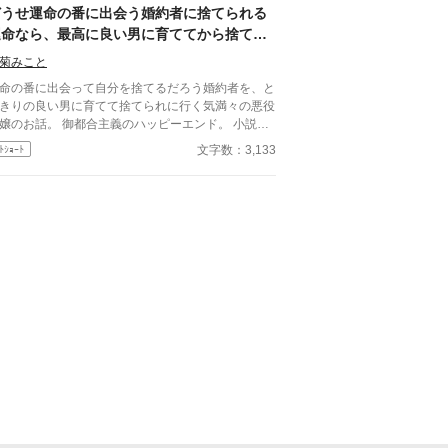
どうせ運命の番に出会う婚約者に捨てられる
運命なら、最高に良い男に育ててから捨てら
れてやろうってお話
菊みこと
命の番に出会って自分を捨てるだろう婚約者を、と
きりの良い男に育てて捨てられに行く気満々の悪役
話。 御都合主義のハッピーエンド。 小説家
なろう様でも投稿しています。
文字数：3,133
ﾄｼｮｰﾄ