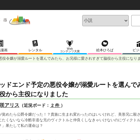
Web
稿漫画
レンタル
絵本ひろば
ビジ
コンテンツ大賞
悪役令嬢が溺愛ルートを選んでみたら、お兄様に愛されすぎて脇役から主役になり
ッドエンド予定の悪役令嬢が溺愛ルートを選んで
役から主役になりました
咲アリス
（近況ボード：
2 件
）
が覚めたら公爵令嬢だった！？貴族に生まれ変わったのはいいけれど、美形兄に殺
にたくないなら冷酷非道な兄のヴィクトルと仲良くしなきゃいけないのにヴィクト
？」果たして私の運命は？