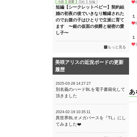
小説
恋愛
完結
短編
短編【シークレットベビー】契約結
婚の初夜の後でいきなり離縁された
１
のでお腹の子はひとりで立派に育て
ます 〜銀の仮面の侯爵と秘密の愛
し子〜
１
もっと見る
美咲アリスの近況ボードの更新
履歴
2025-03-28 14:27:27
別名義のハードBLを電子書籍化して
あ
頂きました
2024-02-19 10:35:11
異世界BLオメガバースを『TL』にし
てみました❤️