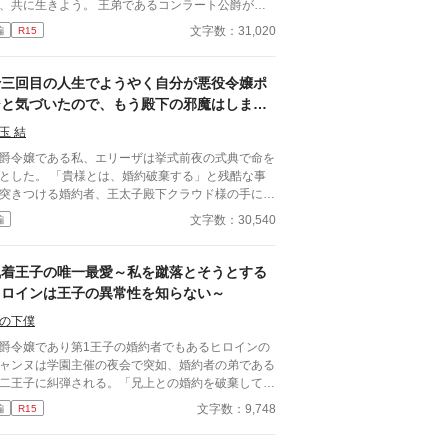
、共に生きよう。 王弟であるコンラート公爵が番
見つけた。 それは片田舎の貴族とは名ばかりの貧
文字数：31,020
編
R15
男爵の娘だった。物語のような幸運を得た少女に
々は賞賛に沸き立っていた。 貧しかった少女は番
愛されそして……え？
十三回目の人生でようやく自分が悪役令嬢ポ
ジと気づいたので、もう殿下の邪魔はしませ
んから構わないで下さい！
玉 結
爵令嬢である私、エリーザは挙式前夜の式典で命を
。 「貴様とは、婚約破棄する」と残酷な事
突きつける婚約者、王太子殿下クラウド様の手によ
れが一度ではなく、何度も繰り返し
文字数：30,540
編
いることに気が付いたのは〖十三回目〗の人生。
んだ理由…それは、毎回悪役令嬢というポジション
立ち振る舞い、殿下の恋路を邪魔していたいたから
執着王子の唯一最愛～私を蹴落とそうとする
う頑張ろうと、殿下からの愛を受け取る
ヒロインは王子の異常性を知らない～
く死ぬ。 その結末をが分かっているならもう
度と同じ過ちは繰り返さない！ そして死なな
の下僕
て殿下と関わらないようにしていた
爵令嬢であり第1王子の婚約者でもあるヒロインの
に、 何故か前の記憶とは違って、まさかのご執心
ャンヌは学園主催の夜会で突如、婚約者の弟である
溺愛ルートまっしぐらで？！ 「殿下！私、死にた
二王子に糾弾される。「兄上との婚約を破棄しても
せん！」 ✼••┈┈┈┈••✼••┈┈┈┈••✼ ※他サイト
おう」と言われたジャンヌはどうするのか…
文字数：9,748
編
R15
り転載した作品です。