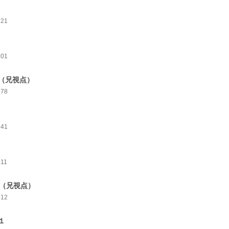
721
801
（兄視点）
778
741
811
0（兄視点）
912
１