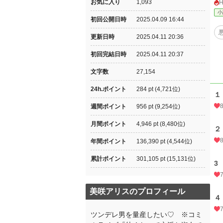
お気に入り
1,093
小
初回公開日時
2025.04.09 16:44
更新日時
2025.04.11 20:36
初回完結日時
2025.04.11 20:37
文字数
27,154
24h.ポイント
284 pt (4,721位)
１
週間ポイント
956 pt (9,254位)
月間ポイント
4,946 pt (8,480位)
２
年間ポイント
136,390 pt (4,544位)
累計ポイント
301,105 pt (15,131位)
3
美咲アリスのプロフィール
４
ツンデレ男を量産したい♡ ※コミ