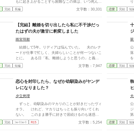
もに起き上がることすら困難なこの体は、いつ死んで
り
もおかしくない状態だった。 （そんな……死にたく
を
文字数：30,331
愛
完結
長編
恋愛
完結
短
ないっ！） 乙女ゲームの記憶が正しければ、あと
乏
数年で死んでしまうルイシャは、「生きる」ために努
人
力することにした。 2023.9.3 投稿分の改稿終了。 2
に
【完結】離婚を切り出したら私に不干渉だっ
023.9.4 表紙を作ってみました。 2023.9.15 完結。
たはずの夫が激甘に豹変しました
2023.9.23 後日談を投稿しました。
雨宮羽那
翠
結婚して5年。リディアは悩んでいた。 夫のレナ
公
ードが仕事で忙しく、夫婦らしいことが何一つないこ
落とした
とに。 ある日「私、離婚しようと思うの」と義妹
を
に相談すると、とある薬を渡される。 どうやらそ
って。 そしてそ
文字数：7,947
愛
完結
短編
恋愛
完結
短
れは、『ちょーっとだけ本音がでちゃう薬』のよう。
て
そうしてやってきた離婚の話を告げる場で、リディ
死
アはつい好奇心に負けて、夫へ薬を飲ませてしまう。
で
恋心を封印したら、なぜか幼馴染みがヤンデ
すると、あら不思議。 いつもは浮ついた言葉な
だった。 ど
レになりました？
んて口にしない夫が、とんでもなく甘い言葉を口にし
ことな
はじめたのだ。 「どうか離婚だなんて言わないでく
二
夕立悠理
犬
ださい。私のスイートハニーは君だけなんです」 (誰
い！！ そう思っ
ずっと、幼馴染みのマカリのことが好きだったヴィ
公
ですかあなた) ◇◇◇◇ ※全3話。 ※コメディ重視の
の
オラ。 けれど、マカリはちっとも振り向いてくれ
ジ
お話です。深く考えちゃダメです！少しでも笑ってい
で
ない。 このまま勝手に好きで居続けるのも迷惑だ
第
ただけますと幸いです(*_ _))*゜ ※AI不使用です。
くありま
ろうと、ヴィオラは育った町をでる。 なんとか、
ら
文字数：5,254
愛
完結
ｼｮｰﾄｼｮｰﾄ
R15
恋愛
完結
短
よ
王都での仕事も見つけ、新しい生活は順風満帆──か
と思いきや。 なんと、王都だけは死んでもいかな