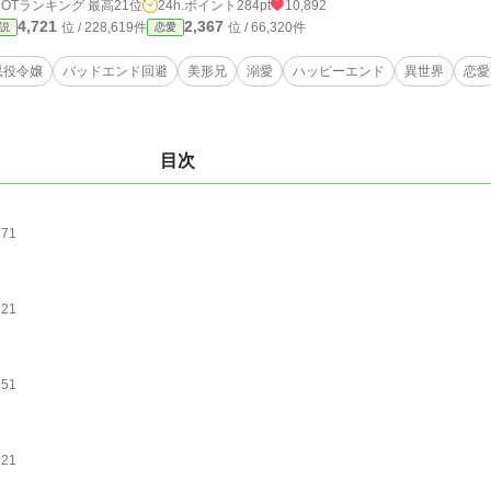
HOTランキング 最高21位
24h.ポイント
284pt
10,892
4,721
2,367
位 / 228,619件
位 / 66,320件
説
恋愛
悪役令嬢
バッドエンド回避
美形兄
溺愛
ハッピーエンド
異世界
恋愛
目次
871
821
751
721