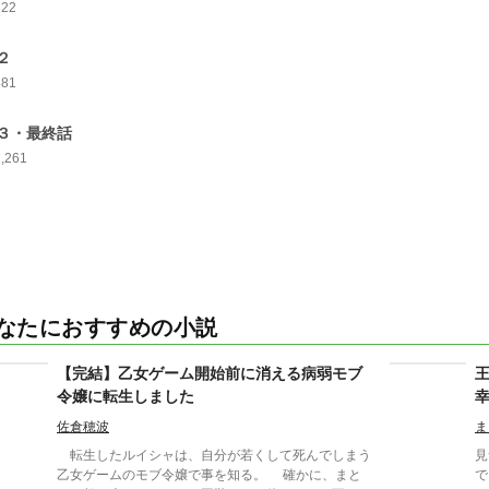
822
２
881
３・最終話
1,261
なたにおすすめの小説
【完結】乙女ゲーム開始前に消える病弱モブ
令嬢に転生しました
佐倉穂波
ま
転生したルイシャは、自分が若くして死んでしまう
見
乙女ゲームのモブ令嬢で事を知る。 確かに、まと
で