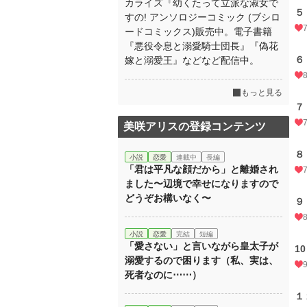
カライズ『幼くたって立派な淑女で
５
すの! アンソロジーコミック (ブシロ
ードコミックス)販売中。電子書籍
『悪役令息と溺愛騎士団長』『偽花
６
嫁と溺愛王』などなど配信中。
もっと見る
７
美咲アリスの登録コンテンツ
８
小説
恋愛
連載中
長編
「君は平凡な顔だから」と離婚され
ました〜辺境で幸せになりますので
どうぞお構いなく〜
９
小説
恋愛
完結
短編
「愛さない」と言いながら皇太子が
1
溺愛するので困ります（私、実は、
死者なのに⋯⋯）
１