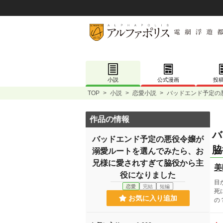
小説
公式漫画
投
TOP
>
小説
>
恋愛小説
>
バッドエンド予定の
作品の情報
バ
バッドエンド予定の悪役令嬢が
脇
溺愛ルートを選んでみたら、お
兄様に愛されすぎて脇役から主
美
役になりました
目
恋愛
完結
短編
死
お気に入り追加
の