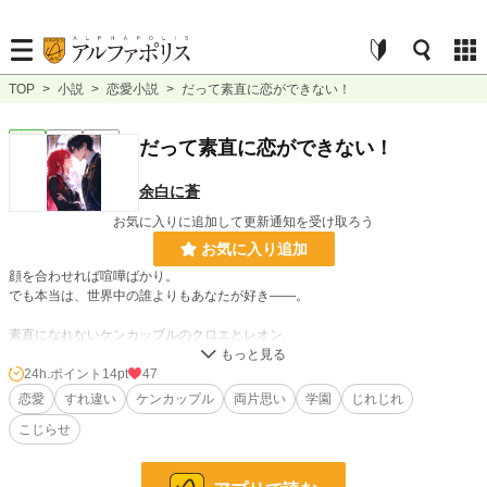
TOP
>
小説
>
恋愛小説
>
だって素直に恋ができない！
恋愛
完結
長編
だって素直に恋ができない！
余白に蒼
お気に入りに追加して更新通知を受け取ろう
お気に入り追加
顔を合わせれば喧嘩ばかり。
でも本当は、世界中の誰よりもあなたが好き――。
素直になれないケンカップルのクロエとレオン。
親に決められた婚約という義務の中で、二人は隠しきれない愛情と独占欲ですれ
違う。
24h.ポイント
14pt
47
恋愛
すれ違い
ケンカップル
両片思い
学園
じれじれ
そこに学園のイベントや、恋のライバル？が絡んできて、不器用な二人のすれ違
こじらせ
いはさらにヒートアップしていく。
物語は、そんな二人の心情はもちろん、彼らを取り巻く人の視点進みます。