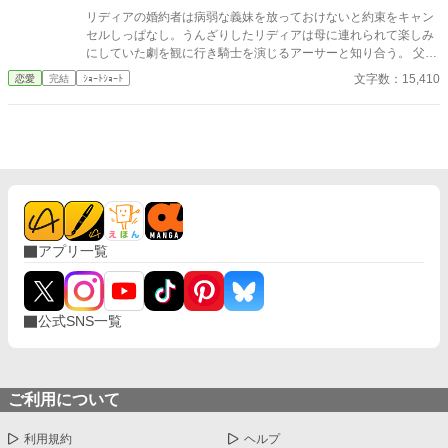
リディアの婚約者は病弱な義妹を放っておけないと約束をキャン
セルしっぱなし。うんざりしたリディアは母に連れられて楽しみ
にしていた劇を観に行き騎士を演じるアーサーと知り合う。 父か
ら条件付きで婚約者との婚約解消の許可をもらったリディアはせ
文字数：15,410
恋愛
完結
ｼｮｰﾄｼｮｰﾄ
っせと劇を観にいってアーサーと仲良くなる。 しかし、婚約者が
義妹を連れて観劇に押しかけて来たことをきっかけに非常識な2
人の暴走に巻き込まれ、アーサーを巻きこんだ喜劇（？）の幕が
上がる――。 推し活していたら恋が叶って脳みそ花畑婚約者たち
もさっくり撃退した、ゆるふわ恋愛劇。
アプリ一覧
公式SNS一覧
ご利用について
利用規約
ヘルプ