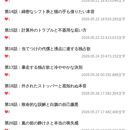
1
2026.05.21 18:42
3,046文字
第14話：綿密なシフト表と猫の手も借りたい本音
1
2026.05.22 19:53
3,293文字
第15話：計算外のトラブルと不器用な庇い方
1
2026.05.23 22:41
3,013文字
第16話：当てつけの代償と沸点に達する独占欲
1
2026.05.24 20:47
3,153文字
第17話：暴走する独占欲と冷ややかな決別
1
2026.05.26 00:29
2,888文字
第18話：外されたストッパーと底知れぬ本音
1
2026.05.26 17:28
2,304文字
第19話：致命的な誤解と白旗の自己嫌悪
0
2026.05.27 17:48
2,400文字
第20話：嵐の前の静けさと本当の喪失感