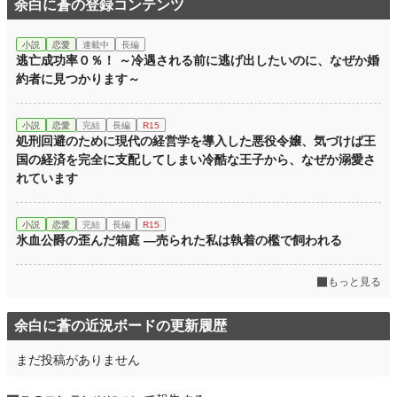
余白に蒼の登録コンテンツ
小説
恋愛
連載中
長編
逃亡成功率０％！ ～冷遇される前に逃げ出したいのに、なぜか婚
約者に見つかります～
小説
恋愛
完結
長編
R15
処刑回避のために現代の経営学を導入した悪役令嬢、気づけば王
国の経済を完全に支配してしまい冷酷な王子から、なぜか溺愛さ
れています
小説
恋愛
完結
長編
R15
氷血公爵の歪んだ箱庭 ―売られた私は執着の檻で飼われる
もっと見る
余白に蒼の近況ボードの更新履歴
まだ投稿がありません