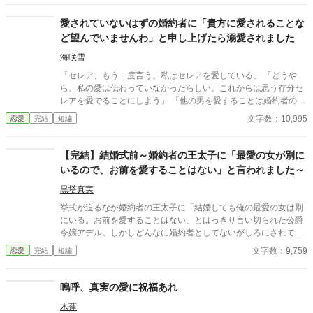
中。
愛されていないはずの婚約者に「貴方に愛されることな
ど望んでいませんわ」と申し上げたら溺愛されました
海咲雪
「セレア、もう一度言う。私はセレアを愛している」 「どうや
ら、私の愛は伝わっていなかったらしい。これからは思う存分セ
レアを愛でることにしよう」 「他の男を愛することは婚約者の私
が一切認めない。君が愛を注いでいいのも愛を注がれていいのも
文字数：10,995
恋愛
完結
短編
私だけだ」 貴方が愛しているのはあの男爵令嬢でしょう・・・？
何故、私を愛するふりをするのですか？ [登場人物] セレア・シャ
ルロット・・・伯爵令嬢。ノア・ヴィアーズの婚約者。ノアのこ
【完結】結婚式前～婚約者の王太子に「最愛の女が別に
とを建前ではなく本当に愛している。 × ノア・ヴィアー
いるので、お前を愛することはない」と言われました～
ズ・・・王族。セレア・シャルロットの婚約者。 リア・セルナー
ド・・・男爵令嬢。ノア・ヴィアーズと恋仲であると噂が立って
黒塔真実
いる。 アレン・シールベルト・・・伯爵家の一人息子。セレアと
挙式が迫るなか婚約者の王太子に「結婚しても俺の最愛の女は別
は幼い頃から仲が良い友達。実はセレアのことを・・・？
にいる。お前を愛することはない」とはっきり言い切られた公爵
令嬢アデル。しかしどんなに婚約者としてないがしろにされても
女性としての誇りを傷つけられても彼女は平気だった。なぜなら
文字数：9,759
恋愛
完結
短編
大切な「心の拠り所」があるから……。しかし、王立学園の卒業
ダンスパーティーの夜、アデルはかつてない、世にも酷い仕打ち
を受けるのだった―― ※神視点。■なろうにも別タイトルで重
嗚呼、真実の愛に祝福あれ
複投稿←【ジャンル日間4位】。
木蓮