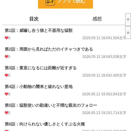
アプリで読む
小説
31,167 位 / 228,850 件
目次
感想
恋愛
13,280 位 / 66,375 件
お気に入り
22
第1話：威嚇し合う猫と不器用な猛獣
0
2026.05.11 18:04
1,504文字
24h.ポイント
14 pt
第2話：周囲から見ればただのイチャつきである
文字数
123,825
0
2026.05.11 18:04
3,038文字
更新日時
2026.06.26 18:10
第3話：素直になるには距離が近すぎる
初回公開日時
2026.05.11 18:04
0
2026.05.11 18:04
2,405文字
初回完結日時
2026.06.27 00:30
第4話：小動物の襲来と破れない意地
週間ポイント
119 pt (31,906 位)
0
2026.05.12 18:56
2,843文字
月間ポイント
814 pt (27,064 位)
第5話：猛獣使いの勘違いと不憫な親友のフォロー
年間ポイント
20,314 pt (19,915 位)
0
2026.05.13 19:24
2,714文字
累計ポイント
20,656 pt (70,044 位)
第6話：向けられない優しさとくすぶる火種