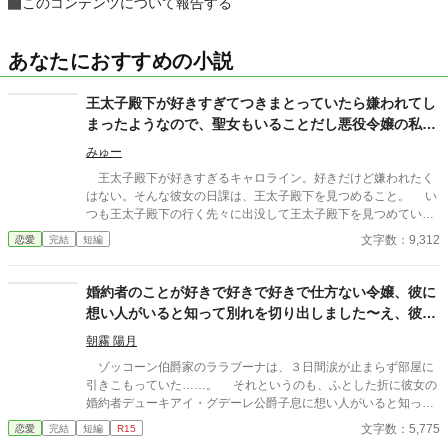
このコンテンツについて報告する
あなたにおすすめの小説
王太子殿下が好きすぎてつきまとっていたら嫌われてし
まったようなので、聖女もいることだし悪役令嬢の私は
退散することにしました。
みゅー
王太子殿下が好きすぎるキャロライン。好きだけど嫌われたく
はない。そんな彼女の日課は、王太子殿下を見つめること。 い
つも王太子殿下の行く先々に出没して王太子殿下を見つめていた
が、ついにそんな生活が終わるときが来る。 聖女が現れたの
文字数：9,312
恋愛
完結
短編
だ。そして、さらにショックなことに、自分が乙女ゲームの世界
に転生していてそこで悪役令嬢だったことを思い出す。 王太子
殿下に嫌われたくはないキャロラインは、王太子殿下の前から姿
婚約者のことが好きで好きで好きで仕方ない令嬢、彼に
を消すことにした。そんなお話です。 ちょっと切ないお話で
想い人がいると知って別れを切り出しました〜え、彼が
す。
本当に好きだったのは私なんですか！？〜
朝霧 陽月
ゾッコーン伯爵家のララブーナは、３日間涙が止まらず部屋に
引きこもっていた……。 それというのも、ふとした折に彼女の
婚約者デューキアイ・グデーレ公爵子息に想い人がいると知って
しまったからだ。 ※内容はタイトル通りです、基本ヤベェ登場人
文字数：5,775
恋愛
完結
短編
R15
物しかいません。 ※他サイトにも、同作者ほぼ同タイトルで投稿