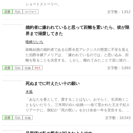
ショートストーリー。
文字数：1,912
恋愛
完結
ｼｮｰﾄｼｮｰﾄ
婚約者に嫌われていると思って距離を置いたら、彼が限
界まで溺愛してきた
唯崎りいち
政略結婚の婚約者である公爵令息アレクシスの態度に不安を覚え
た伯爵令嬢アメリアは、「嫌われているのでは」と思い込み、距
離を取ることを決意する。 しかし、離れてみたことで逆に彼の行
動は思わぬ方向へと変化し、アメリアの周囲は騒がしくなってい
文字数：3,893
恋愛
完結
短編
R15
く。 すれ違いの中で明らかになるのは、二人の関係に隠されてい
た真実と、それぞれの想い。 誤解が解けたとき、婚約関係は思わ
ぬ形へと動き出す。
死ぬまでに叶えたい十の願い
木風
「あなたを妻として、愛することはない。おそらく、生涯抱くこ
ともないだろう」 三年間の白い結婚——捨て置かれた王太子妃エ
リアーナに、側妃が『死の呪い』をかけ余命一年を宣告する。 離
縁を願うも拒否され、代わりに「死ぬまでに十の願いを叶えて」
文字数：18,543
恋愛
完結
短編
と契約する—— 二人きりの外出、星空、海…ささやかな願いが王
太子の心をほどいていく。