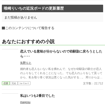
唯崎りいちの近況ボードの更新履歴
まだ投稿がありません
このコンテンツについて報告する
あなたにおすすめの小説
恋人でいる意味が分からないので幼馴染に戻ろうとした
ら‥‥
矢野りと
婚約者も恋人もいない私を憐れんで、なぜか幼馴染の騎士が恋人
のふりをしてくれることになった。 でも恋人のふりをして貰って
から、私を取り巻く状況は悪くなった気がする…。 周りからは
『釣り合っていない』と言われるし、彼は私を庇うこともしてく
文字数：22,712
恋愛
完結
ｼｮｰﾄｼｮｰﾄ
れない。 ――あれっ？ 私って恋人でいる意味あるかしら…。 ＊
設定はゆるいです。
私はいつも2番目でした
magosu