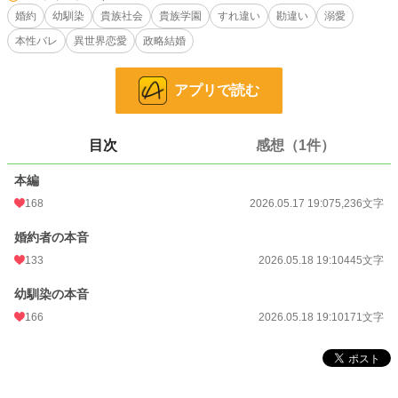
婚約
幼馴染
貴族社会
貴族学園
すれ違い
勘違い
溺愛
そんな中、学園でエレノアの挑発をきっかけに騒動が起こり、
本性バレ
異世界恋愛
政略結婚
フィオナの幼馴染セオドリックも巻き込んで事態は思わぬ方向へ動き出す。
貴族社会の思惑と幼馴染同士の距離感が交錯する中、
アプリで読む
フィオナの立場も揺らぎ始めていく。
小説
6,963 位 / 228,790 件
目次
感想（1件）
恋愛
3,150 位 / 66,372 件
本編
お気に入り
89
168
2026.05.17 19:07
5,236文字
24h.ポイント
205 pt
婚約者の本音
文字数
5,852
133
2026.05.18 19:10
445文字
更新日時
2026.05.18 19:10
幼馴染の本音
初回公開日時
2026.05.17 19:07
166
2026.05.18 19:10
171文字
初回完結日時
2026.05.17 19:07
週間ポイント
2,155 pt (4,537 位)