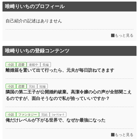
月間ポイント
8,190 pt (5,372 位)
唯崎りいちのプロフィール
年間ポイント
45,210 pt (11,241 位)
自己紹介の記述はありません
累計ポイント
46,563 pt (46,338 位)
もっと見る
唯崎りいちの登録コンテンツ
小説
恋愛
連載中
長編
離婚届を置いて出て行ったら、元夫が毎日訪ねてきます
小説
恋愛
完結
短編
隣国の第二王子が公開婚約破棄。高潔令嬢の心の声が全部聞こえ
るのですが、面白そうなので私が拾っていいですか？
小説
ファンタジー
完結
ｼｮｰﾄｼｮｰﾄ
俺だけレベルが下がる世界で、なぜか最強になった
もっと見る