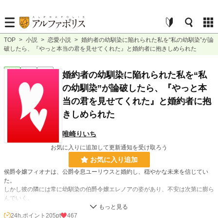
TOP
>
小説
>
恋愛小説
>
婚約者の幼馴染に陥れられた私を“私の幼馴染”が論
破したら、『やっと本当の君を見せてくれた』と婚約者に抱きしめられた
恋愛
完結
短編
婚約者の幼馴染に陥れられた私を“私
の幼馴染”が論破したら、『やっと本
当の君を見せてくれた』と婚約者に抱
きしめられた
唯崎りいち
お気に入りに追加して更新通知を受け取ろう
お気に入り追加
侯爵令嬢フィオナは、公爵令息ユーリウスと婚約し、穏やかな未来を信じてい
た。
しかし彼の隣には常に幼馴染の伯爵令嬢エレノアの姿があり、不安は次第に膨ら
んでいく。
「その女は厄介ですわよ」
24h.ポイント
205pt
467