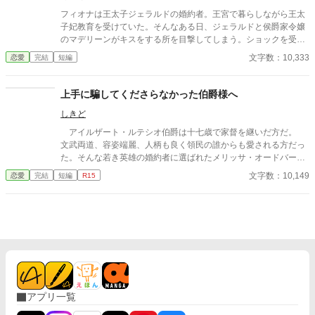
フィオナは王太子ジェラルドの婚約者。王宮で暮らしながら王太
子妃教育を受けていた。そんなある日、ジェラルドと侯爵家令嬢
のマデリーンがキスをする所を目撃してしまう。ショックを受け
たフィオナは自ら修道院に行くことを決意し、護衛騎士のエルマ
文字数：10,333
恋愛
完結
短編
ーとともに王宮を逃げ出した。置き手紙を読んだ皇太子が追いか
けてくるとは思いもせずに⋯⋯ 小説家になろうにも掲載していま
す。
上手に騙してくださらなかった伯爵様へ
しきど
アイルザート・ルテシオ伯爵は十七歳で家督を継いだ方だ。
文武両道、容姿端麗、人柄も良く領民の誰からも愛される方だっ
た。そんな若き英雄の婚約者に選ばれたメリッサ・オードバーン
子爵令嬢は、自身を果報者と信じて疑っていなかった。 彼が屋
文字数：10,149
恋愛
完結
短編
R15
敷のメイドと関係を持っていると知る事になる、その時までは。
貴族に愛人がいる事など珍しくもない。そんな事は分かってい
るつもりだった。分かっていてそれでも、許せなかった。 メリ
ッサにとってアイルザートは、本心から愛した人だったから。
アプリ一覧