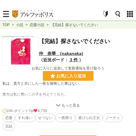
TOP
>
小説
>
恋愛小説
>
【完結】探さないでください
恋愛
完結
短編
【完結】探さないでください
仲 奈華 (nakanaka)
（近況ボード：
3 件
）
お気に入りに追加して更新通知を受け取ろう
お気に入り追加
私は、貴方と共にした一夜を後悔した事はない。
貴方は私に尊いこの子を与えてくれた。
あの一夜を境に、私の環境は正反対に変わってしまった。
24h.ポイント
7pt
4,739
冷たく厳しい人々の中から、温かく優しい人々の中へ私は飛び込んだ。
恋愛
すれ違い
せつない
一夜限り
虐げられ王女
ノーチェ
完結
複雑で高級な物に囲まれる暮らしから、質素で簡素な物に囲まれる暮らしへ移ろ
いだ。