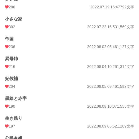
お気に入り
684
286
2022.07.19 16:47
792文字
24h.ポイント
7 pt
小さな家
文字数
32,490
302
2022.07.23 16:53
1,569文字
更新日時
2022.08.10 22:55
帝国
236
2022.08.02 05:46
1,127文字
初回公開日時
2022.06.29 20:22
異母姉
初回完結日時
2022.06.29 20:22
216
2022.08.04 10:26
1,314文字
週間ポイント
302 pt (19,843 位)
妃候補
月間ポイント
2,143 pt (15,275 位)
204
2022.08.05 09:46
1,593文字
年間ポイント
46,944 pt (10,917 位)
黒線と赤字
累計ポイント
383,497 pt (12,794 位)
190
2022.08.08 10:07
1,555文字
生き残り
197
2022.08.09 05:52
1,209文字
公爵令嬢