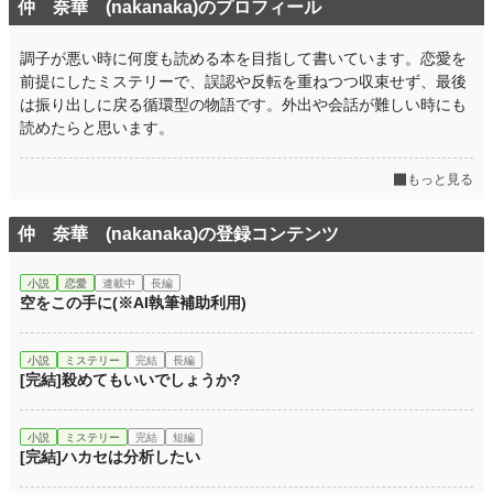
仲 奈華 (nakanaka)のプロフィール
調子が悪い時に何度も読める本を目指して書いています。恋愛を
前提にしたミステリーで、誤認や反転を重ねつつ収束せず、最後
は振り出しに戻る循環型の物語です。外出や会話が難しい時にも
読めたらと思います。
もっと見る
仲 奈華 (nakanaka)の登録コンテンツ
小説
恋愛
連載中
長編
空をこの手に(※AI執筆補助利用)
小説
ミステリー
完結
長編
[完結]殺めてもいいでしょうか?
小説
ミステリー
完結
短編
[完結]ハカセは分析したい