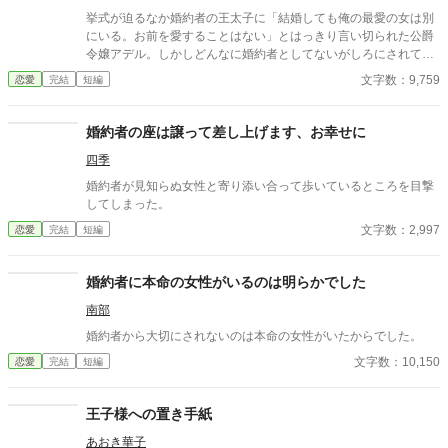
挙式が迫るなか婚約者の王太子に「結婚しても俺の最愛の女は別
にいる。お前を愛することはない」とはっきり言い切られた公爵
令嬢アデル。しかしどんなに婚約者としてないがしろにされても
女性としての誇りを傷つけられても彼女は平気だった。なぜなら
文字数：9,759
恋愛
完結
短編
大切な「心の拠り所」があるから……。しかし、王立学園の卒業
ダンスパーティーの夜、アデルはかつてない、世にも酷い仕打ち
を受けるのだった―― ※神視点。■なろうにも別タイトルで重
婚約者の座は譲って差し上げます、お幸せに
複投稿←【ジャンル日間4位】。
四季
婚約者が見知らぬ女性と寄り添い合って歩いているところを目撃
してしまった。
文字数：2,997
恋愛
完結
短編
婚約者に本命の女性がいるのは明らかでした
南部
婚約者から大切にされないのは本命の女性がいたからでした。
文字数：10,150
恋愛
完結
短編
王子様への置き手紙
あおき華子