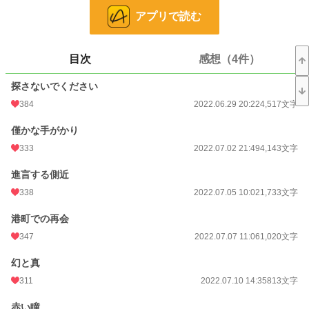
アプリで読む
無関心で疎遠な沢山の親族を捨てて、誰よりも私を必要としてくれる尊いこの子
だけを選んだ。
目次
感想（4件）
風の噂で貴方が私を探しているという話を聞く。
探さないでください
だけど、誰も私が貴方が探している人物とは思わないはず。
384
2022.06.29 20:22
4,517文字
今、私は幸せを感じている。
僅かな手がかり
貴方が側にいなくても、私はこの子と生きていける。
333
2022.07.02 21:49
4,143文字
だから、、、
進言する側近
もう、、、
338
2022.07.05 10:02
1,733文字
私を、、、
港町での再会
347
2022.07.07 11:06
1,020文字
探さないでください。
幻と真
小説
38,691 位 / 228,908 件
311
2022.07.10 14:35
813文字
恋愛
16,812 位 / 66,389 件
赤い瞳