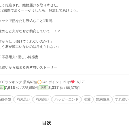
たく拒絶され、離婚届けを取り寄せた。
と2週間で届くーーそうしたら、解放してあげよう。
ョックで熱をだし寝込むこと1週間。
覚めると夫がなぜか豹変していて…！？
君から話し掛けてくれないのか？」
もう君が隣にいないのは考えられない」
口不器用夫×優しい鈍感妻
れ違いから始まる両片思いストーリー
HOTランキング 最高67位
24h.ポイント
191pt
16,171
7,616
3,317
位 / 228,850件
位 / 66,375件
説
恋愛
悪役令嬢
両片思い
両片想い
ハッピーエンド
溺愛
婚約破棄
すれ違い
目次