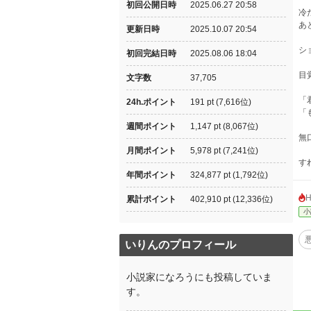
初回公開日時
2025.06.27 20:58
冷
あ
更新日時
2025.10.07 20:54
シ
初回完結日時
2025.08.06 18:04
目
文字数
37,705
「
24h.ポイント
191 pt (7,616位)
「
週間ポイント
1,147 pt (8,067位)
無
月間ポイント
5,978 pt (7,241位)
す
年間ポイント
324,877 pt (1,792位)
累計ポイント
402,910 pt (12,336位)
小
いりんのプロフィール
小説家になろうにも投稿していま
す。