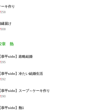
ケーキ作り
258
離縁届け
308
2章 熱
【恭平side】政略結婚
295
【恭平side】冷たい結婚生活
292
【恭平side】スープ～ケーキ作り
290
【恭平side】熱1