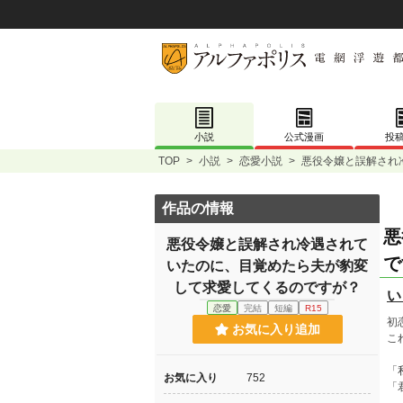
小説
公式漫画
投
TOP
>
小説
>
恋愛小説
>
悪役令嬢と誤解され
作品の情報
悪
悪役令嬢と誤解され冷遇されて
で
いたのに、目覚めたら夫が豹変
して求愛してくるのですが？
い
恋愛
完結
短編
R15
初
お気に入り追加
こ
「
お気に入り
752
「