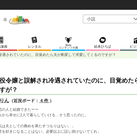
Web
稿漫画
レンタル
絵本ひろば
ビジ
コンテンツ大賞
冷遇されていたのに、目覚めたら夫が豹変して求愛してくるのですが？
役令嬢と誤解され冷遇されていたのに、目覚めた
すが？
りん
（近況ボード：
4 件
）
恋の人と結婚できたーー
れから幸せに2人で暮らしていける…そう思ったのに。
私は夫としての務めを果たすつもりはない。」
君を好きになることはない。必要以上に話し掛けないでくれ」