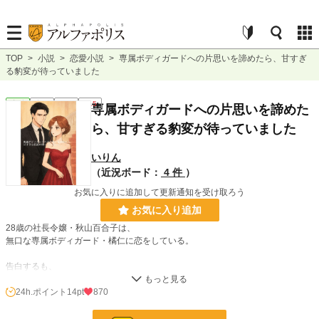
TOP
>
小説
>
恋愛小説
>
専属ボディガードへの片思いを諦めたら、甘すぎ
る豹変が待っていました
恋愛
完結
短編
R15
専属ボディガードへの片思いを諦めた
ら、甘すぎる豹変が待っていました
いりん
（近況ボード：
4 件
）
お気に入りに追加して更新通知を受け取ろう
お気に入り追加
28歳の社長令嬢・秋山百合子は、
無口な専属ボディガード・橘仁に恋をしている。
告白するも、
「俺は百合子に釣り合わない」と断られ距離を取られる。
24h.ポイント
14pt
870
それでもイメチェンしたり、どうにか距離を縮めようとするが上手く行かなかっ
た。