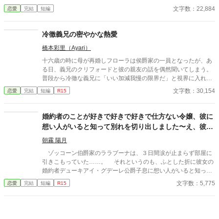
ルヴィアは少しつり目で、モニカはやや垂れ目だけれど……一目
文字数：22,884
恋愛
完結
短編
で見分けるのは難しく、時には両親ですら間違えるほどだった。
そんな双子の姉・シルヴィアには、ひそかなコンプレックスがあ
る。 それは、妹のモニカが誰からも愛される存在であること。 礼
冷徹義兄の密やかな熱愛
儀作法も勉学も、シルヴィアの方が秀でていた。文武両道、容姿
橋本彩里（Ayari）
端麗と完璧な娘だが、優秀で真面目すぎるが故に、所謂「可愛げ
がない子」と言われることもある。 対してモニカは、天真爛漫で
十六歳の時に母が再婚しフローラは侯爵家の一員となったが、あ
少し抜けているところがある。だが、自然と周囲を惹きつける愛
る日、義兄のクリフォードと彼の親友の話を偶然聞いてしまう。
嬌を持っていた。 そんなある日、シルヴィアのもとへ婚約の申し
普段から冷徹な義兄に「いい加減我慢の限界だ」と視界に入れる
込みが届く。相手は、名門ルディントン侯爵家の嫡男・セオド
のも疲れるほど嫌われていると知り、これ以上嫌われたくないと
文字数：30,154
恋愛
完結
短編
R15
ア。 突然の縁談に戸惑いながらも、シルヴィアは婚約を受け入れ
家を出ることを決意するのだが、それを知ったクリフォードの態
る。 しかしセオドアと言葉を交わすうちに、彼がある勘違いをし
度が急変し……。 ※王道ヒーローではありません
ていることに気付いてしまう。 ＿＿＿＿彼が本当に求婚したかっ
婚約者のことが好きで好きで好きで仕方ない令嬢、彼に
た相手は、シルヴィアではなく、双子の妹・モニカだということ
想い人がいると知って別れを切り出しました〜え、彼が
に。
本当に好きだったのは私なんですか！？〜
朝霧 陽月
ゾッコーン伯爵家のララブーナは、３日間涙が止まらず部屋に
引きこもっていた……。 それというのも、ふとした折に彼女の
婚約者デューキアイ・グデーレ公爵子息に想い人がいると知って
しまったからだ。 ※内容はタイトル通りです、基本ヤベェ登場人
文字数：5,775
恋愛
完結
短編
R15
物しかいません。 ※他サイトにも、同作者ほぼ同タイトルで投稿
中。