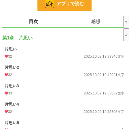
アプリで読む
そんなとき、橘が綺麗な女性とデートしているのを偶然見かけ、諦めることを決
意する。
目次
感想
橘の専属を打ち切り、お見合いを決意し、前を向こうとしたそのとき——。
橘の態度が豹変し始めた。
第1章 片思い
「俺はただ、そばにいられれば良かったんだ」
「あいつのこと…好きなのか？」
片思い
無口無表情ボディガード×童顔無防備社長令嬢
32
2025.10.02 19:39
346文字
片思い2
小説
31,030 位 / 228,999 件
32
2025.10.02 19:42
921文字
恋愛
13,174 位 / 66,399 件
片思い3
お気に入り
40
33
2025.10.02 19:53
889文字
24h.ポイント
14 pt
片思い4
文字数
19,327
32
2025.10.02 19:55
708文字
更新日時
2025.10.03 19:55
片思い5