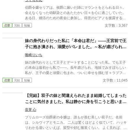
ワイちゃん
伯爵令嬢セリアは、侯爵に嫁いだ姉にマウントをとられる日々。
会えなくなった幼馴染とのあたたかい日々を心に過ごしていた。
ある日、婚活のための夜会に参加し、得意のピアノを披露する
と、幼馴染と再会し、次の日には公爵の幼馴染に求婚されること
文字数：3,367
恋愛
完結
短編
に。しかし、幼馴染には「あなたを愛するつもりはない」と言わ
れ、相手の提示するルーティーンをただただこなす日々が始ま
り……？
妹の身代わりだった私に「本命は君だ」――王宮前で王
子に抱き潰され、溺愛がバレました。～私が虐げられる
きっかけになった少年が、私と王子を結び付
唯崎りいち
妹の身代わりとして王子とデートすることになった私。でも王子
の本命は最初から私で――。長年虐げられ、地味でみすぼらしい
私が、王子の愛と溺愛に包まれ、ついに幸せを掴む甘々ラブファ
ンタジー。妹や家族との誤解、影武者の存在も絡み、ハラハラと
文字数：11,045
恋愛
完結
短編
胸キュンが止まらない物語。
【完結】双子の妹と間違えられたまま結婚してしまった
ことに気付きました。私は静かに身を引こうと思いま
す。
音芽 心
プリムローズ伯爵家の令嬢は、誰もが羨む美しい双子だ。名前
は、シルヴィアとモニカ。 二人は驚くほどよく似ていて、ハッキ
リわかる違いといえば、髪型や好む服装くらい。 よく見れば、シ