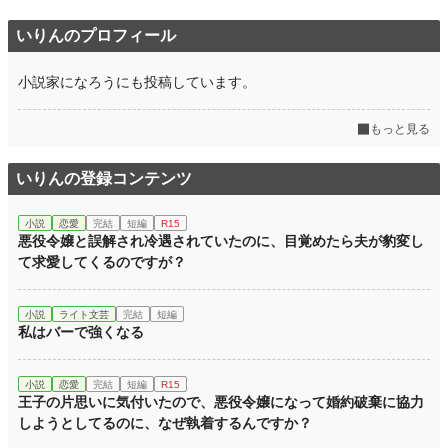
いりんのプロフィール
小説家になろうにも投稿しています。
もっと見る
いりんの登録コンテンツ
小説
恋愛
完結
短編
R15
悪役令嬢と誤解され冷遇されていたのに、目覚めたら夫が豹変し
て求愛してくるのですが？
小説
ライト文芸
完結
短編
私はバーで強くなる
小説
恋愛
完結
短編
R15
王子の片思いに気付いたので、悪役令嬢になって婚約破棄に協力
しようとしてるのに、なぜ執着するんですか？