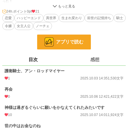
った！
突然、ジュリアに前世の記憶が蘇る。
24h.ポイント
0pt
21
前世のジュリアは「アン」と言う、皇太子妃の護衛騎士だった。
恋愛
ハッピーエンド
異世界
生まれ変わり
前世の記憶持ち
騎士
皇太子夫妻の間に王子も誕生し、アンは一層、この方々を自分が守ると強く誓う
令嬢
女主人公
ノーチェ
のだった。
しかし、王子１歳の誕生パーティーの席で、王妃達を狙った暗殺者の刃を受け、
アンは命を落としてしまう。
アプリで読む
願わくば、来世は令嬢となり素敵な恋人を……と儚い思いを抱きながら。
アンの事を哀れに思ったのか、神は過ぎるぐらいの裕福な貴族令嬢に、アンを生
まれ変わらせてくれた。
目次
感想
そして、今６歳になったアンこと、ジュリアは目の前にいる８歳のお見合い相手
が、あの時自分が命を懸けて守った、アンドリュー殿下だとわかるのだった！
護衛騎士、アン・ロッドマイヤー
感動で涙を流すジュリアことアンとは反対に、突然号泣する少女にドン引きする
1
2025.10.03 14:35
1,530文字
アンドリュー。
はたして二人はこのまま婚約するのか？
再会
しかしながらこの婚約には大人たちの様々な思惑があるようで……。
0
2025.10.06 12:42
1,422文字
はたしてジュリアは今世でも、アンドリュー殿下を守り抜くことができるのか？
神様は過ぎるぐらいに願いをかなえてくれたみたいです
一方のアンドリューは好感度マイナススタートだったものの、
徐々にジュリアの真摯で純粋な思いに惹かれていく。
10
2025.10.07 14:01
1,924文字
そしてジュリアもアンドリューに、異性として惹かれていくが、
世の中はお金なのね