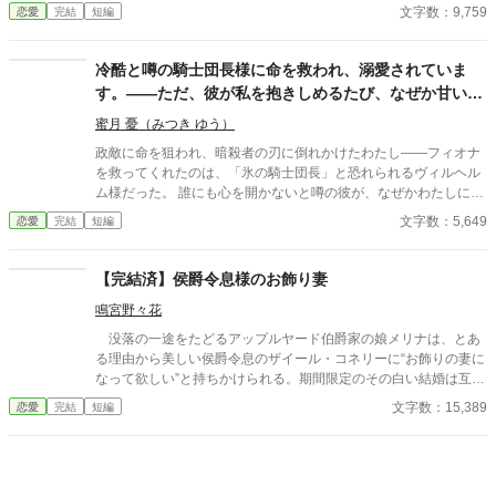
女性としての誇りを傷つけられても彼女は平気だった。なぜなら
文字数：9,759
恋愛
完結
短編
大切な「心の拠り所」があるから……。しかし、王立学園の卒業
ダンスパーティーの夜、アデルはかつてない、世にも酷い仕打ち
を受けるのだった―― ※神視点。■なろうにも別タイトルで重
冷酷と噂の騎士団長様に命を救われ、溺愛されていま
複投稿←【ジャンル日間4位】。
す。——ただ、彼が私を抱きしめるたび、なぜか甘い
『鉄の匂い』がするのです
蜜月 憂（みつき ゆう）
政敵に命を狙われ、暗殺者の刃に倒れかけたわたし――フィオナ
を救ってくれたのは、「氷の騎士団長」と恐れられるヴィルヘル
ム様だった。 誰にも心を開かないと噂の彼が、なぜかわたしにだ
けは、蕩けるほど甘く、過保護なほど優しい。 ――ただ一つ。彼
文字数：5,649
恋愛
完結
短編
はいつも身を清めているのに、わたしを抱きしめて囁くたび、な
ぜか甘い『鉄の匂い』がするのです。 尋ねても、彼は泣きそうに
笑って言うだけ。「君が生きていてくれるなら、僕はこの匂いの
【完結済】侯爵令息様のお飾り妻
中でも構わない」と。 どうして彼は、眠りながらうなされるの。
鳴宮野々花
どうして、"あの日"の話になると、あんなに凍りつくの。 ――わ
たしの知らない何かを、この人は抱えている。 ※二人にとって
没落の一途をたどるアップルヤード伯爵家の娘メリナは、とあ
は、最初から最後までハッピーエンドです。 ※ほの暗いホラー風
る理由から美しい侯爵令息のザイール・コネリーに“お飾りの妻に
味（人間の狂気・執着）と少しの切なさがありますが、ヒロイン
なって欲しい”と持ちかけられる。期間限定のその白い結婚は互い
は絶対に傷つかず、溺愛されて幸せなままの物語です。幽霊やお
の都合のための秘密の契約結婚だったが、メリナは過去に優しく
文字数：15,389
恋愛
完結
短編
化けは出ません。
してくれたことのあるザイールに、ひそかにずっと想いを寄せて
いて─────