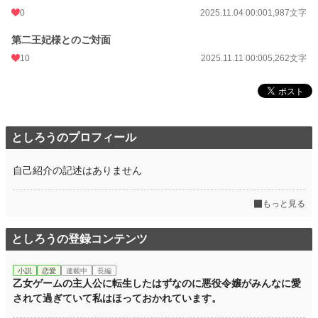
ずっと「守るべき対象」としてきたため、その思いに中々気づかない。
0
2025.11.04 00:00
1,987文字
そんな純粋な二人のすれ違い両片思いな恋の話です。
第二王妃様とのご対面
10
2025.11.11 00:00
5,262文字
小説
228,724 位 / 228,724 件
恋愛
66,355 位 / 66,355 件
お気に入り
5
24h.ポイント
0 pt
としろうのプロフィール
文字数
12,125
自己紹介の記述はありません
更新日時
2025.11.11 00:00
もっと見る
初回公開日時
2025.10.03 14:35
週間ポイント
7 pt (78,785 位)
としろうの登録コンテンツ
月間ポイント
70 pt (73,336 位)
小説
恋愛
連載中
長編
乙女ゲームの主人公に転生したはずなのに悪役令嬢がみんなに愛
年間ポイント
3,352 pt (55,008 位)
されて過ぎていて私はほっておかれています。
累計ポイント
3,352 pt (142,603 位)