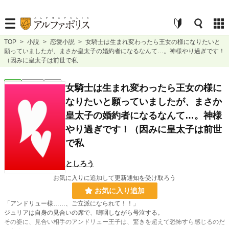
TOP
>
小説
>
恋愛小説
>
女騎士は生まれ変わったら王女の様になりたいと
願っていましたが、まさか皇太子の婚約者になるなんて…。神様やり過ぎです！
（因みに皇太子は前世で私
恋愛
連載中
長編
女騎士は生まれ変わったら王女の様に
なりたいと願っていましたが、まさか
皇太子の婚約者になるなんて…。神様
やり過ぎです！（因みに皇太子は前世
で私
としろう
お気に入りに追加して更新通知を受け取ろう
お気に入り追加
「アンドリュー様……、ご立派になられて！！」
ジュリアは自身の見合いの席で、嗚咽しながら号泣する。
その姿に、見合い相手のアンドリュー王子は、驚きを超えて恐怖すら感じるのだ