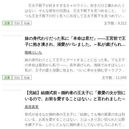
王太子殿下が好きすぎるキャロライン。好きだけど嫌われたく
はない。そんな彼女の日課は、王太子殿下を見つめること。 い
つも王太子殿下の行く先々に出没して王太子殿下を見つめていた
が、ついにそんな生活が終わるときが来る。 聖女が現れたの
文字数：9,312
恋愛
完結
短編
だ。そして、さらにショックなことに、自分が乙女ゲームの世界
に転生していてそこで悪役令嬢だったことを思い出す。 王太子
殿下に嫌われたくはないキャロラインは、王太子殿下の前から姿
妹の身代わりだった私に「本命は君だ」――王宮前で王
を消すことにした。そんなお話です。 ちょっと切ないお話で
子に抱き潰され、溺愛がバレました。～私が虐げられる
す。
きっかけになった少年が、私と王子を結び付
唯崎りいち
妹の身代わりとして王子とデートすることになった私。でも王子
の本命は最初から私で――。長年虐げられ、地味でみすぼらしい
私が、王子の愛と溺愛に包まれ、ついに幸せを掴む甘々ラブファ
ンタジー。妹や家族との誤解、影武者の存在も絡み、ハラハラと
文字数：11,045
恋愛
完結
短編
胸キュンが止まらない物語。
【完結】結婚式前～婚約者の王太子に「最愛の女が別に
いるので、お前を愛することはない」と言われました～
黒塔真実
挙式が迫るなか婚約者の王太子に「結婚しても俺の最愛の女は別
にいる。お前を愛することはない」とはっきり言い切られた公爵
令嬢アデル。しかしどんなに婚約者としてないがしろにされても