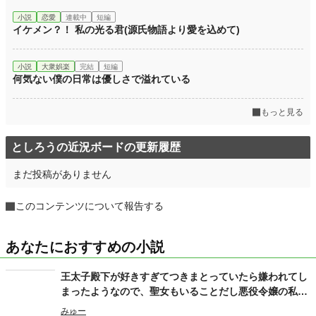
小説
恋愛
連載中
短編
イケメン？！ 私の光る君(源氏物語より愛を込めて)
小説
大衆娯楽
完結
短編
何気ない僕の日常は優しさで溢れている
もっと見る
としろうの近況ボードの更新履歴
まだ投稿がありません
このコンテンツについて報告する
あなたにおすすめの小説
王太子殿下が好きすぎてつきまとっていたら嫌われてし
まったようなので、聖女もいることだし悪役令嬢の私は
退散することにしました。
みゅー