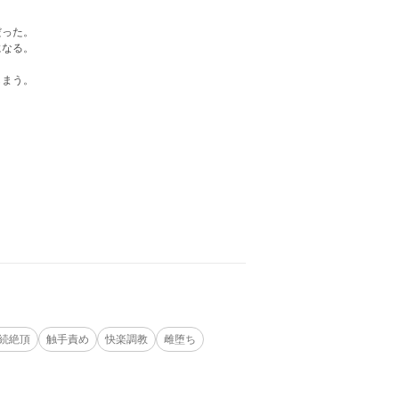
だった。
になる。
しまう。
続絶頂
触手責め
快楽調教
雌堕ち