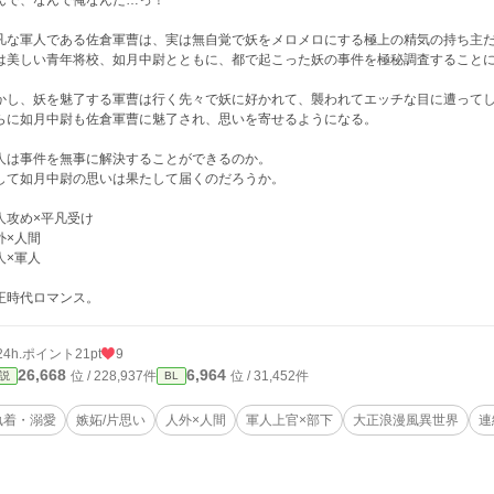
んで、なんで俺なんだ…っ！
凡な軍人である佐倉軍曹は、実は無自覚で妖をメロメロにする極上の精気の持ち主
は美しい青年将校、如月中尉とともに、都で起こった妖の事件を極秘調査すること
かし、妖を魅了する軍曹は行く先々で妖に好かれて、襲われてエッチな目に遭って
らに如月中尉も佐倉軍曹に魅了され、思いを寄せるようになる。
人は事件を無事に解決することができるのか。
して如月中尉の思いは果たして届くのだろうか。
人攻め×平凡受け
外×人間
人×軍人
正時代ロマンス。
24h.ポイント
21pt
9
26,668
6,964
位 / 228,937件
位 / 31,452件
説
BL
執着・溺愛
嫉妬/片思い
人外×人間
軍人上官×部下
大正浪漫風異世界
連