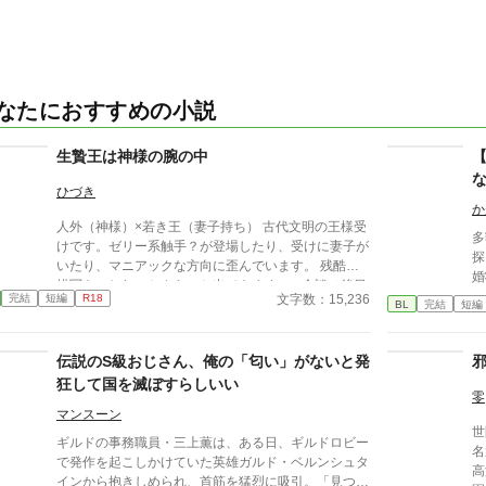
なたにおすすめの小説
生贄王は神様の腕の中
ひづき
か
人外（神様）×若き王（妻子持ち） 古代文明の王様受
多
けです。ゼリー系触手？が登場したり、受けに妻子が
探
いたり、マニアックな方向に歪んでいます。 残酷な
婚
描写も、しれっとさらっと出てきます。 ■余談（後日
面
文字数：15,236
完結
短編
R18
談？番外編？オマケ？） 本編の18年後。 本編最後に
BL
完結
短編
『
登場した隣国の王（40歳）×アジェルの妻が産んだ不
ならし
貞の子（18歳） ただヤってるだけ。
済
伝説のS級おじさん、俺の「匂い」がないと発
流
狂して国を滅ぼすらしいい
が
零
が
マンスーン
世
ギルドの事務職員・三上薫は、ある日、ギルドロビー
名
で発作を起こしかけていた英雄ガルド・ベルンシュタ
高
インから抱きしめられ、首筋を猛烈に吸引。「見つけ