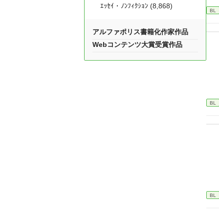
ｴｯｾｲ・ﾉﾝﾌｨｸｼｮﾝ (8,868)
BL
アルファポリス書籍化作家作品
Webコンテンツ大賞受賞作品
BL
BL