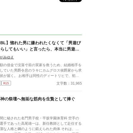
【BL】惚れた男に嫌われたくなくて「男遊び
ならしてもいい」と言ったら、本当に男遊び
を始められて絶望している侯爵令息の話
がみゆえ
額の借金で没落寸前の実家を救うため、結婚相手を
していた男爵令息のラキにカムグロス侯爵家から求
状が届く。 お相手は同性のディートリヒで、初対
で歓迎されるどころか冷たく突き放されてしまう。
文字数：31,965
R15
必要最低限関わるな』 『愛人を作るな』 『男遊び
てもいい』 ディートリヒから実家の借金を完
する条件を言われたラキは、学園で令息たちとの交
邪神の祭壇へ無垢な筋肉を生贄として捧ぐ
を満喫中。 褒め上手なラキの周りには可愛い令息
集まり、推し活状態に。 一方、ディートリヒだけ
嫉妬で胃を痛める日々。 ラキへの恋心を隠し続け
間に秘された名門男子校・平坂学園体育科 空手の
た不器用侯爵令息に、幸せな未来は訪れるのか？ .
選手であった高尾雄一は、新任教師として赴任する
潔な人格と鋼のように鍛えられた肉体 それは、学