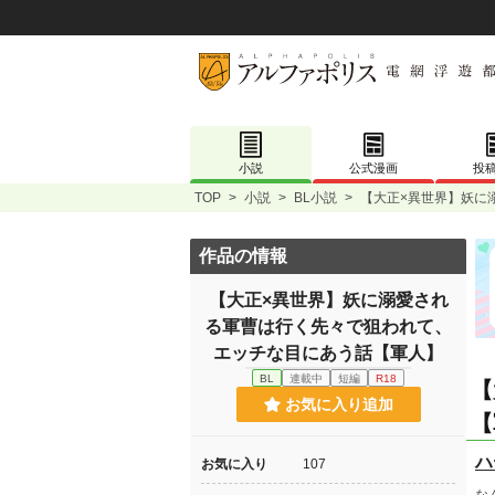
小説
公式漫画
投
TOP
>
小説
>
BL小説
>
【大正×異世界】妖に
作品の情報
【大正×異世界】妖に溺愛され
る軍曹は行く先々で狙われて、
エッチな目にあう話【軍人】
BL
連載中
短編
R18
【
お気に入り追加
【
ハ
お気に入り
107