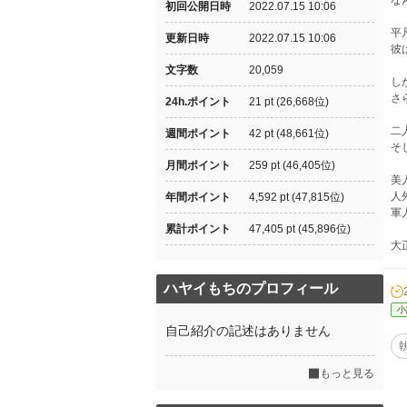
な
初回公開日時
2022.07.15 10:06
平
更新日時
2022.07.15 10:06
彼
文字数
20,059
し
さ
24h.ポイント
21 pt (26,668位)
二
週間ポイント
42 pt (48,661位)
そ
月間ポイント
259 pt (46,405位)
美
人
年間ポイント
4,592 pt (47,815位)
軍
累計ポイント
47,405 pt (45,896位)
大
ハヤイもちのプロフィール
小
自己紹介の記述はありません
もっと見る