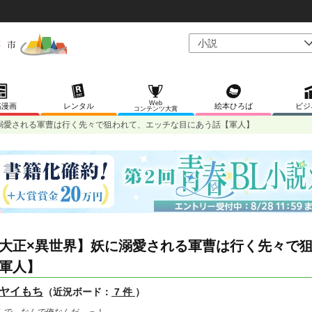
Web
稿漫画
レンタル
絵本ひろば
ビジ
コンテンツ大賞
溺愛される軍曹は行く先々で狙われて、エッチな目にあう話【軍人】
大正×異世界】妖に溺愛される軍曹は行く先々で
軍人】
ヤイもち
（近況ボード：
7 件
）