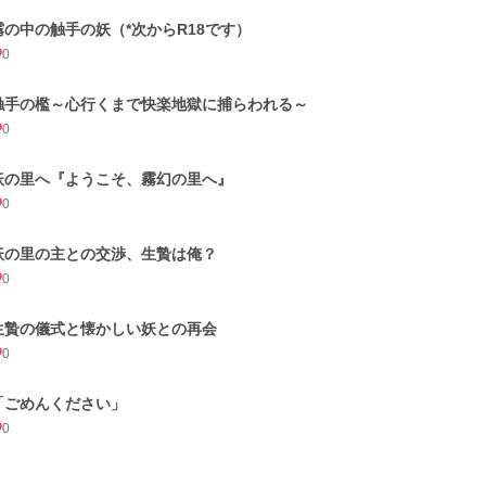
霧の中の触手の妖（*次からR18です）
0
触手の檻～心行くまで快楽地獄に捕らわれる～
0
妖の里へ『ようこそ、霧幻の里へ』
0
妖の里の主との交渉、生贄は俺？
0
生贄の儀式と懐かしい妖との再会
0
「ごめんください」
0