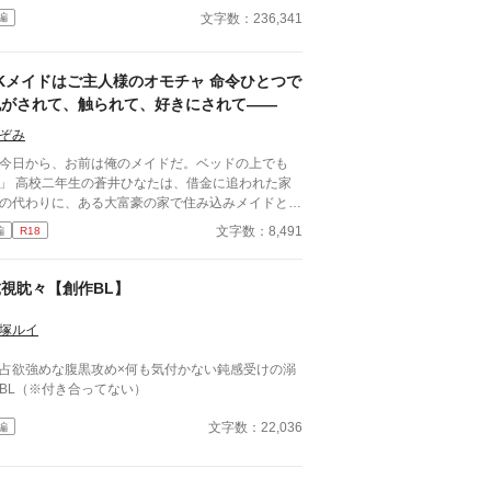
にとって最高の生贄の候補に他ならなかった 至高
文字数：236,341
編
筋肉を持つ、精神を削られ意志をなくした青年を太
の神に捧げるため、“水”、“風”、“土”の信奉者達が暗
くし筋肉の操り人形と化した“デク”
JKメイドはご主人様のオモチャ 命令ひとつで
師 山奥の男子校で繰り広げられるダークフ
ンタジー
脱がされて、触られて、好きにされて――
ぞみ
今日から、お前は俺のメイドだ。ベッドの上でも
ひなたは、借金に追われた家
の代わりに、ある大富豪の家で住み込みメイドとし
働くことに。 そこは、まるでおとぎ話に出てきそ
文字数：8,491
編
R18
な大きな洋館。 でも、そこで待っていたのは、同
高校に通うちょっと有名な男の子――完璧だけど性
が超ドSな御曹司、天城 蓮だった。 昼間は生徒会
虎視眈々【創作BL】
、夜は…ご主人様？ しかも、彼の命令はちょっと
ゃない。 「掃除だけじゃダメだろ？ ご主人
塚ルイ
の癒しも、メイドの大事な仕事だろ？」 手を握ら
るたび、耳元で囁かれるたび、心臓がバクバクす
占欲強めな腹黒攻め×何も気付かない鈍感受けの溺
。 なのに、ひなたの体はどんどん反応してしまっ
BL（※付き合ってない）
…。 怒ったり照れたりしながらも、次第に蓮に惹
れていくひなた。 だけど、彼にはまだ知られてい
文字数：22,036
編
秘密があって―― 「…ほんとは、ずっと前か
」 ただのメイドなんかじゃ終わりたくな
。 恋と欲望が交差する、ちょっぴり危険な主従ラ