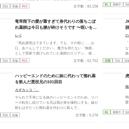
園
た……俺の酸素……！」と叫び、離れなくなってしま
BL
連載中
短
の
文字数：82,158
完結
長編
R15
う。 最強おじさん(変態)×ギルドの事務職員(平凡) 世
古
界観が現代日本、異世界ごちゃ混ぜ設定になっており
躍する 意志をな
ます。
竜帝陛下の愛が重すぎて身代わりの落ちこぼ
消える教
ァ
れ薬師は今日も腰が砕けそうです 〜呪いを解
いたら一生離さないと宣言されました〜
レイ
の
「死ぬ覚悟はできています。でも、その前に……お
「
口、あーんしてください」 魔力を持たない「無能」
な」 高校二年生の蒼井
として実家で虐げられていた薬師のエリアン。 彼に
族
下されたのは、触れるものすべてを焼き尽くす「死の
て
文字数：62,752
完結
長編
R15
恋愛
完結
短
竜帝」ヴァレリウスへの、身代わりの婚姻だった。
う
じ
格
ハッピーエンドのために妹に代わって惚れ薬
長
を飲んだ悪役兄の101回目
普通じ
猫
様
カギカッコ「」
れ
独
ヤられて不幸になる妹のハッピーエンドのため、リバ
る
愛
ース転生し続けている兄は我が身を犠牲にする。妹が
て
飲むはずだった惚れ薬を代わりに飲んで。
か
BL
連載中
短
文字数：5,276
完結
短編
ない
ら、私…
い