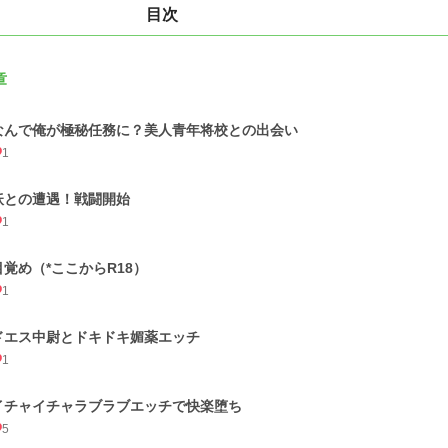
目次
章
なんで俺が極秘任務に？美人青年将校との出会い
1
妖との遭遇！戦闘開始
1
目覚め（*ここからR18）
1
ドエス中尉とドキドキ媚薬エッチ
1
イチャイチャラブラブエッチで快楽堕ち
5