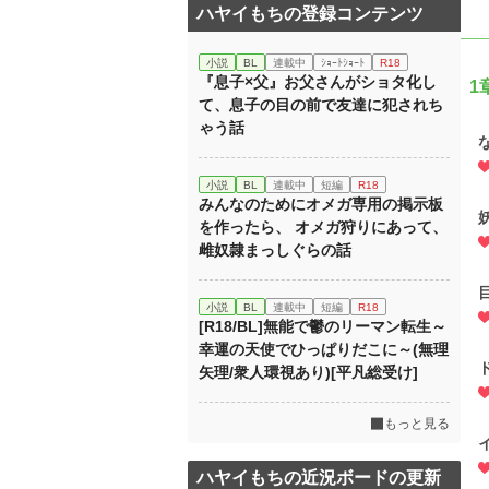
ハヤイもちの登録コンテンツ
小説
BL
連載中
ｼｮｰﾄｼｮｰﾄ
R18
『息子×父』お父さんがショタ化し
1
て、息子の目の前で友達に犯されち
ゃう話
小説
BL
連載中
短編
R18
みんなのためにオメガ専用の掲示板
を作ったら、 オメガ狩りにあって、
雌奴隷まっしぐらの話
小説
BL
連載中
短編
R18
[R18/BL]無能で鬱のリーマン転生～
幸運の天使でひっぱりだこに～(無理
矢理/衆人環視あり)[平凡総受け]
もっと見る
ハヤイもちの近況ボードの更新