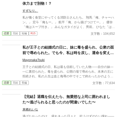
体力まで別物！？
すずなり。
私が働く食堂にやってくる消防士さんたち。 翔馬「俺、チャーハ
ン。」 宏斗「俺もー。」 航平「俺、から揚げつけてー。」 優弥
「俺はスープ付き。」 みんなガタイがよく、男前。 ひなた「はー
いっ。ちょっと待ってくださいねーっ。」 慌ただしい昼時を過ぎ
文字数：104,652
恋愛
完結
短編
R15
ると、私の仕事は終わる。 終わった後、私は行かなきゃいけない
ところがある。 ひなた「すみませーん、子供のお迎えにきました
ー。」 保育園に迎えに行かなきゃいけない子、『太陽』。 私は子
私が王子との結婚式の日に、妹に毒を盛られ、公衆の面
供と一緒に・・・暮らしてる。 ーーーーーーーーーーーーーーー
前で辱められた。でも今、私は時を戻し、運命を変えに
ー 翔馬「おいおい嘘だろ？」 宏斗「子供・・・いたんだ・・。」
来た。
航平「いくつん時の子だよ・・・・。」 優弥「マジか・・・。」
MayonakaTsuki
消防署で開かれたお祭りに連れて行った太陽。 太陽の存在を知っ
王子との結婚式の日、私は最も信頼していた人物――自分の妹―
た一人の消防士さんが・・・私に言った。 「俺は太陽がいてもい
―に裏切られた。毒を盛られ、公開の場で辱められ、未来の王に
い。・・・太陽の『パパ』になる。」 「俺はひなたが好き
拒絶され、私の人生は血と侮辱の中でそこで終わったかのように
だ。・・・絶対振り向かせるから覚悟しとけよ？」 ※お話に出て
思えた。しかし、死が私を迎えたとき、不可能なことが起きた―
文字数：77,634
恋愛
完結
長編
くる内容は、全て想像の世界です。現実世界とは何ら関係ありま
―私は同じ回廊で、祭壇の前で目を覚まし、あらゆる涙、嘘、そ
せん。 ※感想やコメントは受け付けることができません。 メンタ
して一撃の記憶をそのまま覚えていた。今、二度目のチャンスを
ルが薄氷なもので・・・すみません。 言葉も足りませんが読んで
得た私は、ただ一つの使命を持つ――真実を突き止め、奪われた
【完結】退職を伝えたら、無愛想な上司に囲われまし
いただけたら幸いです。 楽しんでいただけたら嬉しく思います。
ものを取り戻し、私を破滅させた者たちにその代償を払わせる。
た〜逃げられると思ったのが間違いでした〜
もはや、何も以前のままではない。何も許されない。
来栖れいな
逃げたかったのは、 疲れきった日々と、叶うはずのない憧れ――