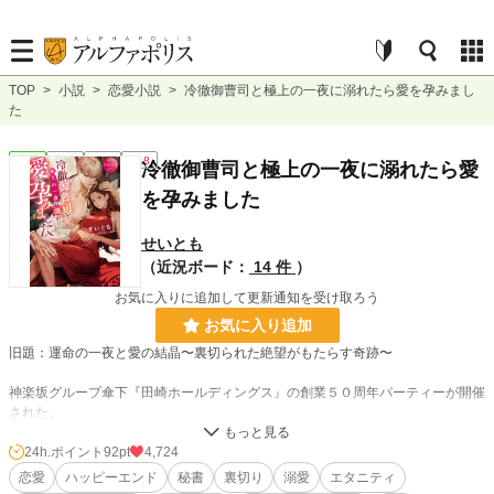
TOP
>
小説
>
恋愛小説
>
冷徹御曹司と極上の一夜に溺れたら愛を孕みまし
た
恋愛
完結
長編
R18
冷徹御曹司と極上の一夜に溺れたら愛
を孕みました
せいとも
（近況ボード：
14 件
）
お気に入りに追加して更新通知を受け取ろう
お気に入り追加
旧題：運命の一夜と愛の結晶〜裏切られた絶望がもたらす奇跡〜
神楽坂グループ傘下『田崎ホールディングス』の創業５０周年パーティーが開催
された。
舞台で挨拶するのは、専務の田崎悠太だ。
24h.ポイント
92pt
4,724
恋愛
ハッピーエンド
秘書
裏切り
溺愛
エタニティ
専務の秘書で彼女の月島さくらは、会場で挨拶を聞いていた。