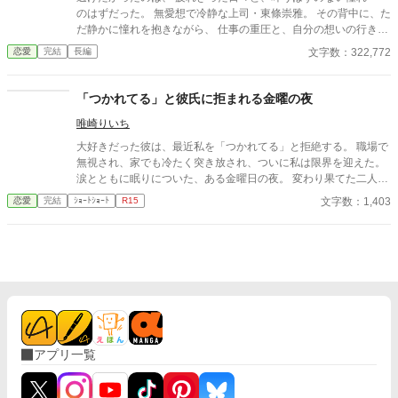
のはずだった。 無愛想で冷静な上司・東條崇雅。 その背中に、た
だ静かに憧れを抱きながら、 仕事の重圧と、自分の想いの行き場
に限界を感じて、私は退職を申し出た。 けれど―― そこから、彼
文字数：322,772
恋愛
完結
長編
の態度は変わり始めた。 苦手な仕事から外され、 負担を減らさ
れ、 静かに、けれど確実に囲い込まれていく私。 「辞めるのは認
めない」 そんな言葉すらないのに、 無言の圧力と、不器用な優し
「つかれてる」と彼氏に拒まれる金曜の夜
さが、私を縛りつけていく。 これは愛？ それともただの執着？
唯崎りいち
じれじれと、甘く、不器用に。 二人の距離は、静かに、でも確か
に近づいていく――。 無愛想な上司に、心ごと囲い込まれる、じ
大好きだった彼は、最近私を「つかれてる」と拒絶する。 職場で
れじれ溺愛・執着オフィスラブ。 ※この物語はフィクションで
無視され、家でも冷たく突き放され、ついに私は限界を迎えた。
す。 登場する人物・団体・名称・出来事などはすべて架空であ
涙とともに眠りについた、ある金曜日の夜。 変わり果てた二人の
り、実在のものとは一切関係ありません。
関係は、予想もしない結末を迎える。
文字数：1,403
恋愛
完結
ｼｮｰﾄｼｮｰﾄ
R15
アプリ一覧