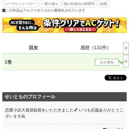
シークレットベビー
一夜の過ち
独占欲強めの御曹司
結婚
そこで、今の瞬間まで彼氏だと思っていた悠太の口から、別の女性との婚約が発
この作品はアルファポリスから書籍化されています
表された。
さくらは、訳が分からずショックを受け会場を後にする。
その様子を見ていたのが、神楽坂グループの御曹司で、社長の怜だった。
海外出張から一時帰国して、パーティーに出席していたのだ。
目次
感想（132件）
会場から出たさくらを追いかけ、忘れさせてやると一夜の関係をもつ。
1巻
レンタル
一生をさくらと共にしようと考えていた怜と、怜とは一夜の関係だと割り切り前
に進むさくらとの、長い長いすれ違いが始まる。
再会の日は……。
小説
12,034 位 / 228,955 件
せいとものプロフィール
恋愛
5,412 位 / 66,404 件
恋愛小説大賞奨励賞をいただきました💕 いつも応援ありがとうご
お気に入り
1,407
ざいます🙇
24h.ポイント
92 pt