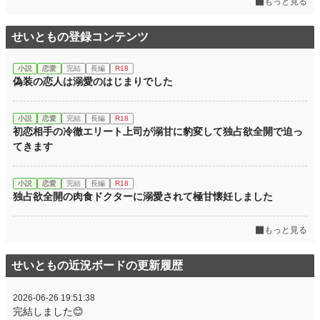
もっと見る
文字数(レンタル含む)
128,664
せいともの登録コンテンツ
更新日時
2024.07.10 13:20
初回公開日時
2023.01.03 21:31
小説
恋愛
完結
長編
R18
偽装の恋人は溺愛のはじまりでした
初回完結日時
2023.02.28 12:03
週間ポイント
301 pt (19,946 位)
小説
恋愛
完結
長編
R18
初恋相手の冷徹エリート上司が溺甘に豹変して独占欲全開で迫っ
月間ポイント
1,227 pt (21,474 位)
てきます
年間ポイント
17,375 pt (22,138 位)
小説
恋愛
完結
長編
R18
累計ポイント
884,858 pt (6,497 位)
独占欲全開の肉食ドクターに溺愛されて極甘懐妊しました
もっと見る
せいともの近況ボードの更新履歴
2026-06-26 19:51:38
完結しました😊