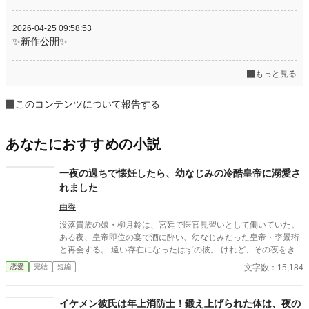
2026-04-25 09:58:53
✨新作公開✨
もっと見る
このコンテンツについて報告する
あなたにおすすめの小説
一夜の過ちで懐妊したら、幼なじみの冷酷皇帝に溺愛さ
れました
由香
没落貴族の娘・柳月鈴は、宮廷で医官見習いとして働いていた。
ある夜、皇帝即位の宴で酒に酔い、幼なじみだった皇帝・李景珩
と再会する。 遠い存在になったはずの彼。 けれど、その夜をきっ
かけに月鈴の運命は大きく動き出す。 冷酷と恐れられる皇帝が、
文字数：15,184
恋愛
完結
短編
なぜか彼女だけには甘すぎて――。
イケメン彼氏は年上消防士！鍛え上げられた体は、夜の