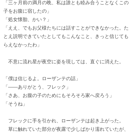
「三ヶ月前の満月の晩、私は誰とも睦み合うことなくこの
子をお腹に宿したの」
「処女懐胎、かい？」
「ええ、でもお父様たちには話すことができなかった。た
とえ説明できていたとしてもこんなこと、きっと信じても
らえなかったわ」
不意に流れ星が夜空に姿を現しては、直ぐに消えた。
「僕は信じるよ。ローザンテの話」
「――ありがとう、フレック」
「さあ、お腹の子のためにもそろそろ家へ戻ろう」
「そうね」
フレックに手を引かれ、ローザンテは起き上がった。
草に触れていた部分が夜露で少しばかり濡れていたが、