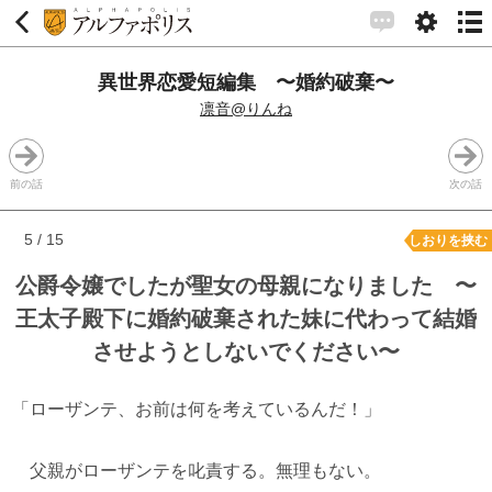
異世界恋愛短編集 〜婚約破棄〜
凛音@りんね
前の話
次の話
5 / 15
しおりを挟む
公爵令嬢でしたが聖女の母親になりました 〜
王太子殿下に婚約破棄された妹に代わって結婚
させようとしないでください〜
「ローザンテ、お前は何を考えているんだ！」
父親がローザンテを叱責する。無理もない。