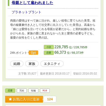
母親として雇われました
プラネットプラント
両親の愛情はすべて妹に注がれ、厳しい祖母に育てられた美雪。祖
母の秘書兼付き人として社交界に出入りしていた美雪は、高遠から
「娘には愛情を注いでくれる母親が必要だから」と契約結婚を持ち
かけられる。家族の愛に恵まれなかった女と愛情の必要な子ども、
最愛の女性を亡くした男の話。
228,785
小説
位 / 228,785件
66,373
0pt
24h.ポイント
位 / 66,373件
恋愛
結婚
家族
エタニティ
文字数 35,827
最終更新日 2018.03.17
登録日 2016.05.02
恋愛
完結
短編
R18
お気に入りに追加
124