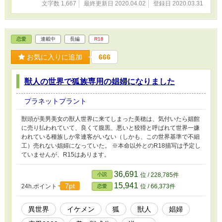
文字数 1,667
最終更新日 2020.04.02
登録日 2020.03.31
恋愛
連載中
長編
R18
お気に入りに追加
666
獣人の世界で狐族専用の娼婦になりました
プラネットプラント
獣頭が美男美女の獣人世界に来てしまった美穂は、気付いたら娼館
に売り払われていて、良くて腹黒、悪いと狡猾と呼ばれて世界一嫌
われている種族しか常連客がいない（しかも、この世界基準で不細
工）売れない娼婦になっていた。 ※本命以外とのR18描写は予定し
ていませんが、R15はあります。
36,691
小説
位 / 228,785件
15,941
7pt
24h.ポイント
位 / 66,373件
恋愛
異世界
イケメン
狐
獣人
娼婦