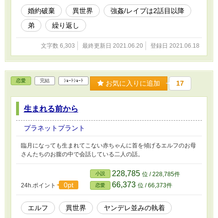
婚約破棄
異世界
強姦/レイプは2話目以降
弟
繰り返し
文字数 6,303
最終更新日 2021.06.20
登録日 2021.06.18
恋愛
完結
ｼｮｰﾄｼｮｰﾄ
お気に入りに追加
17
生まれる前から
プラネットプラント
臨月になっても生まれてこない赤ちゃんに首を傾げるエルフのお母
さんたちのお腹の中で会話している二人の話。
228,785
小説
位 / 228,785件
66,373
0pt
24h.ポイント
位 / 66,373件
恋愛
エルフ
異世界
ヤンデレ並みの執着