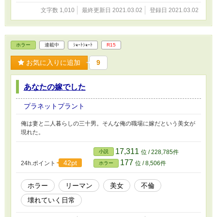
文字数 1,010
最終更新日 2021.03.02
登録日 2021.03.02
ホラー
連載中
ｼｮｰﾄｼｮｰﾄ
R15
お気に入りに追加
9
あなたの嫁でした
プラネットプラント
俺は妻と二人暮らしの三十男。そんな俺の職場に嫁だという美女が
現れた。
17,311
小説
位 / 228,785件
177
42pt
24h.ポイント
位 / 8,506件
ホラー
ホラー
リーマン
美女
不倫
壊れていく日常