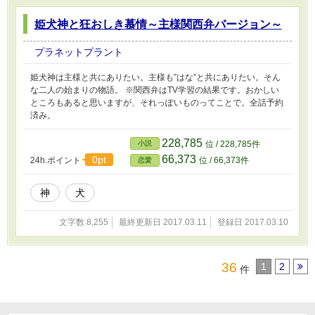
姫犬神と狂おしき慕情～主様関西弁バージョン～
プラネットプラント
姫犬神は主様と共にありたい。主様も”はな”と共にありたい。そん
な二人の始まりの物語。 ※関西弁はTV学習の結果です。おかしい
ところもあると思いますが、それっぽいものってことで。全話予約
済み。
228,785
小説
位 / 228,785件
66,373
0pt
24h.ポイント
位 / 66,373件
恋愛
神
犬
文字数 8,255
最終更新日 2017.03.11
登録日 2017.03.10
36
1
2
件