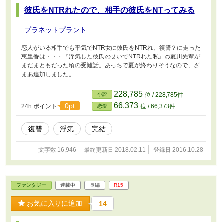
彼氏をNTRれたので、相手の彼氏をNTってみる
プラネットプラント
恋人がいる相手でも平気でNTR女に彼氏をNTRれ、復讐？に走った
恵里香は・・・『浮気した彼氏のせいでNTRれた私』の夏川先輩が
まだまともだった頃の受難話。あっちで夏が終わりそうなので、ざ
まあ追加しました。
228,785
小説
位 / 228,785件
66,373
0pt
24h.ポイント
位 / 66,373件
恋愛
復讐
浮気
完結
文字数 16,946
最終更新日 2018.02.11
登録日 2016.10.28
ファンタジー
連載中
長編
R15
お気に入りに追加
14