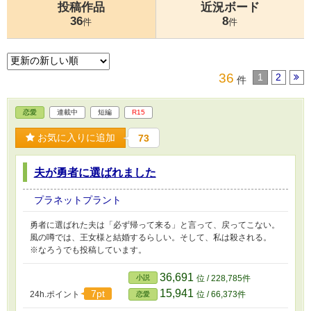
投稿作品
近況ボード
36
8
件
件
36
1
2
件
恋愛
連載中
短編
R15
お気に入りに追加
73
夫が勇者に選ばれました
プラネットプラント
勇者に選ばれた夫は「必ず帰って来る」と言って、戻ってこない。
風の噂では、王女様と結婚するらしい。そして、私は殺される。
※なろうでも投稿しています。
36,691
小説
位 / 228,785件
15,941
7pt
24h.ポイント
位 / 66,373件
恋愛