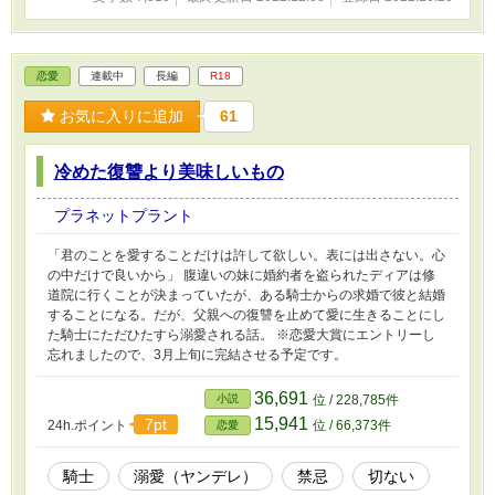
恋愛
連載中
長編
R18
お気に入りに追加
61
冷めた復讐より美味しいもの
プラネットプラント
「君のことを愛することだけは許して欲しい。表には出さない。心
の中だけで良いから」 腹違いの妹に婚約者を盗られたディアは修
道院に行くことが決まっていたが、ある騎士からの求婚で彼と結婚
することになる。だが、父親への復讐を止めて愛に生きることにし
た騎士にただひたすら溺愛される話。 ※恋愛大賞にエントリーし
忘れましたので、3月上旬に完結させる予定です。
36,691
小説
位 / 228,785件
15,941
7pt
24h.ポイント
位 / 66,373件
恋愛
騎士
溺愛（ヤンデレ）
禁忌
切ない