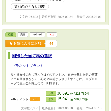
笑顔の絶えない職場
文字数 26,803
最終更新日 2026.01.24
登録日 2025.08.01
恋愛
完結
ｼｮｰﾄｼｮｰﾄ
R15
お気に入りに追加
44
回帰した当て馬の選択
プラネットプラント
愛する女性の為に死んだはずのアントン。 自分を殺した男の言葉
に振り回されながら、死ぬ２年前からやり直すことに。 ※プロロ
ーグで主人公が死ぬので、R15です。
36,691
小説
位 / 228,785件
15,941
7pt
24h.ポイント
位 / 66,373件
恋愛
文字数 6,336
最終更新日 2024.06.18
登録日 2024.06.15