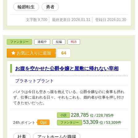
輪廻転生
勇者
文字数 9,700
最終更新日 2026.01.31
登録日 2026.01.30
ファンタジー
連載中
短編
R15
お気に入りに追加
64
お腹を空かせた公爵令嬢と屋敷に帰れない宰相
プラネットプラント
パメラは今日も空きっ腹を抱えている。公爵令嬢なのに食事も摂れ
ず、仕事に追われる日々。それもこれも、婚約者が仕事を押し付け
てきたせいだった。
228,785
小説
位 / 228,785件
53,309
0pt
24h.ポイント
位 / 53,309件
ファンタジー
社畜
アットホームな職場