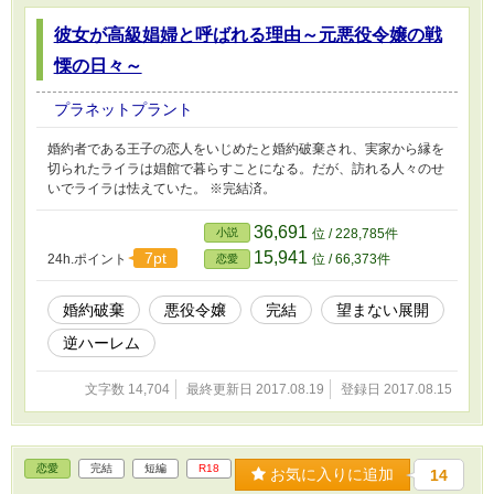
彼女が高級娼婦と呼ばれる理由～元悪役令嬢の戦
慄の日々～
プラネットプラント
婚約者である王子の恋人をいじめたと婚約破棄され、実家から縁を
切られたライラは娼館で暮らすことになる。だが、訪れる人々のせ
いでライラは怯えていた。 ※完結済。
36,691
小説
位 / 228,785件
15,941
7pt
24h.ポイント
位 / 66,373件
恋愛
婚約破棄
悪役令嬢
完結
望まない展開
逆ハーレム
文字数 14,704
最終更新日 2017.08.19
登録日 2017.08.15
恋愛
完結
短編
R18
お気に入りに追加
14