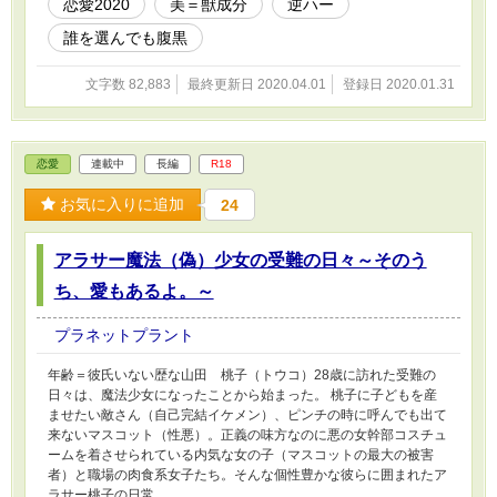
恋愛2020
美＝獣成分
逆ハー
誰を選んでも腹黒
文字数 82,883
最終更新日 2020.04.01
登録日 2020.01.31
恋愛
連載中
長編
R18
お気に入りに追加
24
アラサー魔法（偽）少女の受難の日々～そのう
ち、愛もあるよ。～
プラネットプラント
年齢＝彼氏いない歴な山田 桃子（トウコ）28歳に訪れた受難の
日々は、魔法少女になったことから始まった。 桃子に子どもを産
ませたい敵さん（自己完結イケメン）、ピンチの時に呼んでも出て
来ないマスコット（性悪）。正義の味方なのに悪の女幹部コスチュ
ームを着させられている内気な女の子（マスコットの最大の被害
者）と職場の肉食系女子たち。そんな個性豊かな彼らに囲まれたア
ラサー桃子の日常。