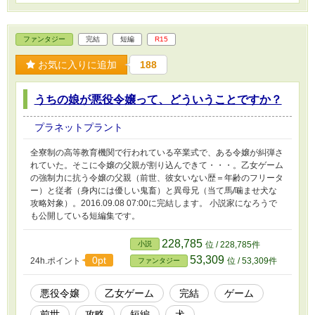
ファンタジー
完結
短編
R15
お気に入りに追加
188
うちの娘が悪役令嬢って、どういうことですか？
プラネットプラント
全寮制の高等教育機関で行われている卒業式で、ある令嬢が糾弾さ
れていた。そこに令嬢の父親が割り込んできて・・・。乙女ゲーム
の強制力に抗う令嬢の父親（前世、彼女いない歴＝年齢のフリータ
ー）と従者（身内には優しい鬼畜）と異母兄（当て馬/噛ませ犬な
攻略対象）。2016.09.08 07:00に完結します。 小説家になろうで
も公開している短編集です。
228,785
小説
位 / 228,785件
53,309
0pt
24h.ポイント
位 / 53,309件
ファンタジー
悪役令嬢
乙女ゲーム
完結
ゲーム
前世
攻略
短編
犬