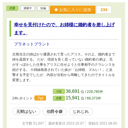
恋愛
連載中
短編
お気に入りに追加
234
幸せを見付けたので、お姉様に婚約者を差し上げ
ます。
プラネットプラント
次期当主の姉ばかり優遇されて育ったアリス。その上、婚約者まで
姉を贔屓する。 だが、現状を良く思っていない婚約者の弟は、兄
がすっぽかした仕事をアリスに任せようと仕事相手のクラレンスを
紹介する。 ※姉妹格差されていた妹が「お姉様、ズルい！」と反
撃する予定でしたが、内容が当初から乖離してきたのでタイトルを
変更します。
36,691
小説
位 / 228,785件
15,941
7pt
24h.ポイント
位 / 66,373件
恋愛
元鞘はない
伯爵令嬢
じれじれ
文字数 51,007
最終更新日 2023.10.07
登録日 2021.08.05