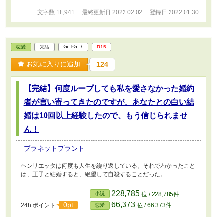
文字数 18,941
最終更新日 2022.02.02
登録日 2022.01.30
恋愛
完結
ｼｮｰﾄｼｮｰﾄ
R15
お気に入りに追加
124
【完結】何度ループしても私を愛さなかった婚約
者が言い寄ってきたのですが、あなたとの白い結
婚は10回以上経験したので、もう信じられませ
ん！
プラネットプラント
ヘンリエッタは何度も人生を繰り返している。それでわかったこと
は、王子と結婚すると、絶望して自殺することだった。
228,785
小説
位 / 228,785件
66,373
0pt
24h.ポイント
位 / 66,373件
恋愛