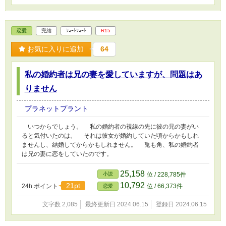
恋愛
完結
ｼｮｰﾄｼｮｰﾄ
R15
お気に入りに追加
64
私の婚約者は兄の妻を愛していますが、問題はあ
りません
プラネットプラント
いつからでしょう。 私の婚約者の視線の先に彼の兄の妻がい
ると気付いたのは。 それは彼女が婚約していた頃からかもしれ
ませんし、結婚してからかもしれません。 兎も角、私の婚約者
は兄の妻に恋をしていたのです。
25,158
小説
位 / 228,785件
10,792
21pt
24h.ポイント
位 / 66,373件
恋愛
文字数 2,085
最終更新日 2024.06.15
登録日 2024.06.15