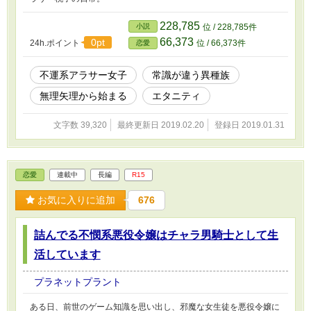
228,785
小説
位 / 228,785件
66,373
0pt
24h.ポイント
位 / 66,373件
恋愛
不運系アラサー女子
常識が違う異種族
無理矢理から始まる
エタニティ
文字数 39,320
最終更新日 2019.02.20
登録日 2019.01.31
恋愛
連載中
長編
R15
お気に入りに追加
676
詰んでる不憫系悪役令嬢はチャラ男騎士として生
活しています
プラネットプラント
ある日、前世のゲーム知識を思い出し、邪魔な女生徒を悪役令嬢に