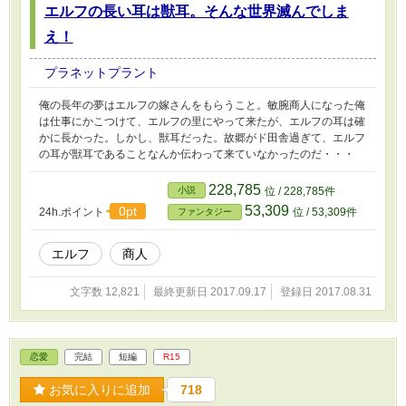
エルフの長い耳は獣耳。そんな世界滅んでしま
え！
プラネットプラント
俺の長年の夢はエルフの嫁さんをもらうこと。敏腕商人になった俺
は仕事にかこつけて、エルフの里にやって来たが、エルフの耳は確
かに長かった。しかし、獣耳だった。故郷がド田舎過ぎて、エルフ
の耳が獣耳であることなんか伝わって来ていなかったのだ・・・
228,785
小説
位 / 228,785件
53,309
0pt
24h.ポイント
位 / 53,309件
ファンタジー
エルフ
商人
文字数 12,821
最終更新日 2017.09.17
登録日 2017.08.31
恋愛
完結
短編
R15
お気に入りに追加
718