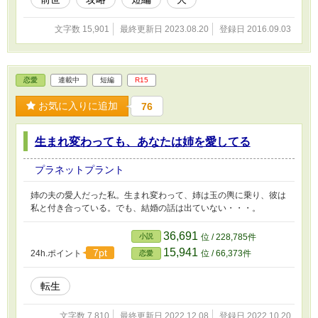
文字数 15,901
最終更新日 2023.08.20
登録日 2016.09.03
恋愛
連載中
短編
R15
お気に入りに追加
76
生まれ変わっても、あなたは姉を愛してる
プラネットプラント
姉の夫の愛人だった私。生まれ変わって、姉は玉の輿に乗り、彼は
私と付き合っている。でも、結婚の話は出ていない・・・。
36,691
小説
位 / 228,785件
15,941
7pt
24h.ポイント
位 / 66,373件
恋愛
転生
文字数 7,810
最終更新日 2022.12.08
登録日 2022.10.20