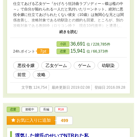
仕立てあげる乙女ゲー『かげろう狂詩曲ラプソディー～蝶は檻の中
～』で自分が陥れられる一人だと気付いたリーンネット。絶対に悪
役令嬢に仕立てあげられたくない彼女（10歳）は無関心な兄とは関
係改善し、攻略対象である幼馴染との婚約も回避。ところが、別の
攻略対象である教師枠（ロリコン枠？ 現在10代後半）と遭遇し、
婚約者になってしまった・・・。 作品の中でリアナ姉上と呼ばれ
ているのは『アルバートの屈辱』のヒロインです。
36,691
小説
位 / 228,785件
15,941
7pt
24h.ポイント
位 / 66,373件
恋愛
悪役令嬢
乙女ゲーム
ゲーム
幼馴染
前世
攻略
文字数 124,754
最終更新日 2019.02.08
登録日 2016.09.28
恋愛
連載中
長編
R18
お気に入りに追加
499
浮気した彼氏のせいでNTRれた私