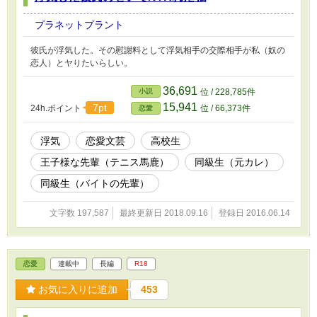
プラネットプラント
彼氏が浮気した。その慰謝料として浮気相手の交際相手が私（奴の
恋人）とヤりたいらしい。
36,691
小説
位 / 228,785件
15,941
7pt
24h.ポイント
位 / 66,373件
恋愛
浮気
恋愛文芸
高校生
王子様な先輩（テニス馬鹿）
同級生（元カレ）
同級生（バイトの先輩）
文字数 197,587
最終更新日 2018.09.16
登録日 2016.06.14
恋愛
連載中
長編
R18
お気に入りに追加
453