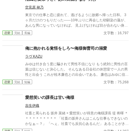
空見原 禄乃
東京での仕事と恋に疲れて、逃げるように故郷へ帰った日和。 3
ヶ月だけのつもりだった——10年ぶりに再会した幼馴染の蓮が、
あんな男になっていなければ。 見上げなければ目が合わない身長
差。低くなった声。大人の手。 なのに頭を撫でる癖だけは昔のま
文字数：16,797
恋愛
完結
長編
まで、その手が触れるたび、体が勝手に反応する。 蓮は何も言わ
ない。ただ隣にいて、昔の距離感で笑って、日和の好きなものを
十年前のまま覚えている。 ——それが「優しさ」じゃなく「想
俺に抱かれる覚悟をしろ〜俺様御曹司の溺愛
い」だと気づいた時、もう引き返せなかった。 「あの約束、まだ
ラヴ KAZU
覚えてる？」 夏祭りの夜、蓮の声が震えた。届かなかったあの日
の言葉が、十年の重さを纏って降ってくる。
みゆは付き合う度に騙されて男性不信になり もう絶対に男性の言
葉は信じないと決心した。 そんなある日会社の休憩室で一人の男
性と出会う これが桂木廉也との出会いである。 廉也はみゆに信じ
られない程の愛情を注ぐ。 みゆは一瞬にして廉也と恋に落ちたが
文字数：75,268
恋愛
完結
短編
同じ過ちを犯してはいけないと廉也と距離を取ろうとする。 以前
愛した御曹司龍司との別れ、それは会社役員に結婚を反対された
為だった。 二人の恋の行方は……
愛想笑いの課長は甘い俺様
吉生伊織
社畜と罵られる 坂井 菜緒 × 愛想笑いが得意の俺様課長 堤 将暉 ＊
＊＊＊＊＊＊＊＊＊ 「社畜の坂井さんはこんな仕事もできないの
かなぁ～？」 「へぇ、社畜でも反抗心あるんだ」 あることがきっ
かけで社畜と罵られる日々。 私以外には愛想笑いをするのに、私