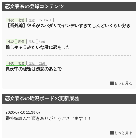
恋文春奈の登録コンテンツ
小説
恋愛
完結
ｼｮｰﾄｼｮｰﾄ
【番外編】彼氏がスパダリでヤンデレすぎてしんどいくらい好き
小説
恋愛
完結
短編
推しキャラみたいな君に恋をした
小説
恋愛
完結
短編
真夜中の秘密は誘惑のあとで
もっと見る
恋文春奈の近況ボードの更新履歴
2026-07-16 11:38:07
番外編読んで頂きありがとうございます！！
もっと見る