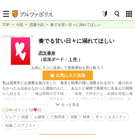
TOP
>
小説
>
恋愛小説
>
奏でる甘い日々に溺れてほしい
恋愛
完結
短編
奏でる甘い日々に溺れてほしい
恋文春奈
（近況ボード：
1 件
）
お気に入りに追加して更新通知を受け取ろう
お気に入り追加
私は真夜中にお屋敷を抜け出した 奏音と執事の律に溺愛される日々 抜け出さ
なかったら出会えなかった運命の人に… あなたと秘密で真夜中に出会えた関係
から始まる…！ 「俺は有咲の王子様」 「有咲、大好きだよ…結婚を前提に俺
と付き合ってください」 二階堂奏音 イケメン隠れピアニスト×藤原有咲 素
直な美人お嬢様
24h.ポイント
7pt
32
ピュア
純愛
お嬢様
三角関係
溺愛
執事
甘々
エタニティ
小説
37,170 位 / 228,613 件
短編
ピアニスト
恋愛
16,209 位 / 66,316 件