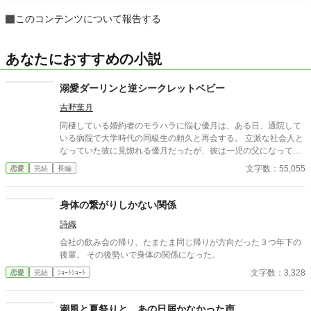
このコンテンツについて報告する
あなたにおすすめの小説
溺愛ダーリンと逆シークレットベビー
吉野葉月
同棲している婚約者のモラハラに悩む優月は、ある日、通院して
いる病院で大学時代の同級生の頼久と再会する。 立派な社会人と
なっていた彼に見惚れる優月だったが、彼は一児の父になってい
た。しかも優月との子どもを一人で育てるシングルファザー。 優
文字数：55,055
恋愛
完結
長編
月はモラハラから抜け出すことができるのか、そして子どもって
いったいどういうことなのか！？
身体の繋がりしかない関係
詩織
会社の飲み会の帰り、たまたま同じ帰りが方向だった３つ年下の
後輩。 その後勢いで身体の関係になった。
文字数：3,328
恋愛
完結
ｼｮｰﾄｼｮｰﾄ
潮風と夏祭りと、あの日届かなかった声