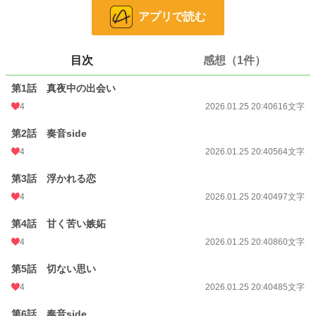
お気に入り
4
アプリで読む
24h.ポイント
7 pt
文字数
4,546
目次
感想（1件）
更新日時
2026.01.25 20:40
第1話 真夜中の出会い
4
2026.01.25 20:40
616文字
初回公開日時
2026.01.25 20:40
初回完結日時
2026.01.25 20:40
第2話 奏音side
4
2026.01.25 20:40
564文字
週間ポイント
14 pt (70,247 位)
第3話 浮かれる恋
月間ポイント
175 pt (54,132 位)
4
2026.01.25 20:40
497文字
年間ポイント
3,083 pt (56,961 位)
第4話 甘く苦い嫉妬
累計ポイント
3,097 pt (146,019 位)
4
2026.01.25 20:40
860文字
第5話 切ない思い
4
2026.01.25 20:40
485文字
第6話 奏音side