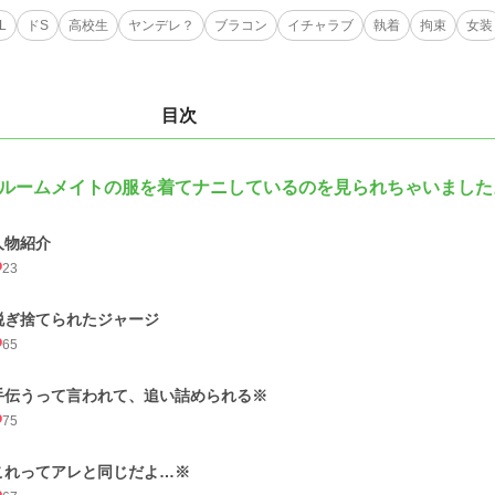
L
ドS
高校生
ヤンデレ？
ブラコン
イチャラブ
執着
拘束
女装
目次
ルームメイトの服を着てナニしているのを見られちゃいました
人物紹介
23
脱ぎ捨てられたジャージ
65
手伝うって言われて、追い詰められる※
75
これってアレと同じだよ…※