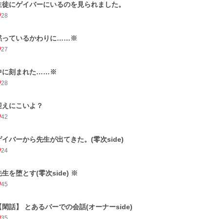
生徒にゲイバーにいるのを見られました。
28
黙っているかわりに……※
27
中に刻まれた……※
28
迎えにこいよ？
42
ゲイバーから先生が出てきた。(零次side)
24
先生を堕とす(零次side) ※
45
【閑話】 とあるバーでの会話(オーナーside)
35