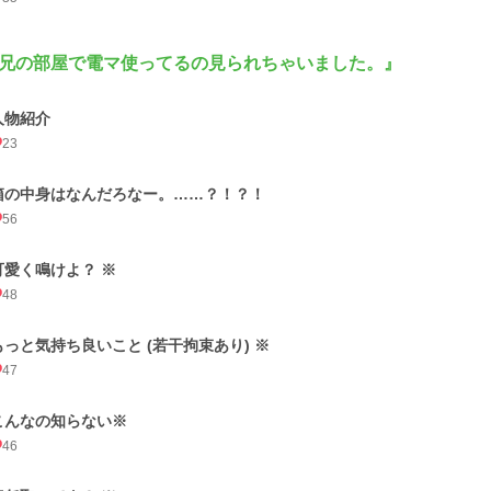
兄の部屋で電マ使ってるの見られちゃいました。』
人物紹介
23
箱の中身はなんだろなー。……？！？！
56
可愛く鳴けよ？ ※
48
もっと気持ち良いこと (若干拘束あり) ※
47
こんなの知らない※
46