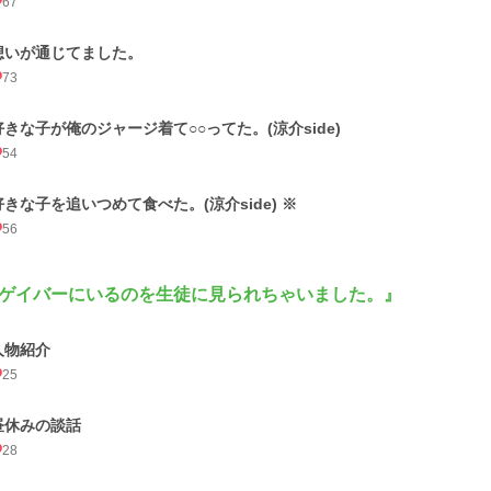
67
想いが通じてました。
73
好きな子が俺のジャージ着て○○ってた。(涼介side)
54
好きな子を追いつめて食べた。(涼介side) ※
56
ゲイバーにいるのを生徒に見られちゃいました。』
人物紹介
25
昼休みの談話
28