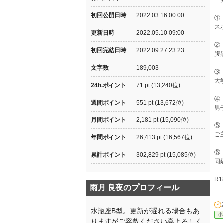
「
初回公開日時
2022.03.16 00:00
①
ス
更新日時
2022.05.10 09:00
②
初回完結日時
2022.09.27 23:23
腹
文字数
189,003
③
大
24h.ポイント
71 pt (13,240位)
④
週間ポイント
551 pt (13,672位)
男
月間ポイント
2,181 pt (15,090位)
⑤
ご
年間ポイント
26,413 pt (16,567位)
⑥
累計ポイント
302,829 pt (15,085位)
同
R
雨月 良夜のプロフィール
水瓶座B型。更新が遅れる場合もあ
小
りますがご容赦ください🙇よろしく