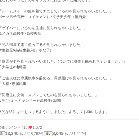
見られちゃった」のをキッカケに始まるBL短編集です。
『ルームメイトの服を着てナニしているのを見られちゃいました。』
ポーツ男子高校生（イケメン）×文学美少年（無自覚）
『ゲイバーにいるのを生徒に見られちゃいました。』
黒メガネ高校生×高校教師
『兄の部屋で電マ使ってるの見られちゃいました。』
学生義兄×高校生義弟(アホな子)
『幽霊が姿を見られちゃいました。(ついでに身体も触られちゃいました。)』
子大学生×地縛霊
『ご主人様に専属執事を辞める、異動届けを見られちゃいました。』
主人様×専属執事
『同級生に女装コスプレしてたのを見られちゃいました。』
級生(ちょっとヤンキー)×高校生(気弱)
18的な話には※をつけるようにしました。よろしくお願いします。
24h.ポイント
71pt
1,672
13,240
3,049
位 / 228,792件
位 / 31,417件
説
BL