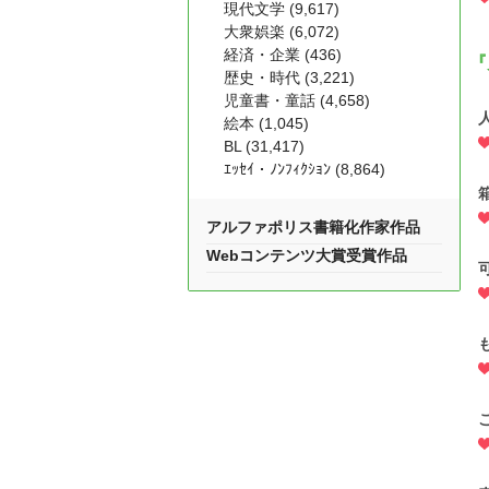
現代文学 (9,617)
大衆娯楽 (6,072)
経済・企業 (436)
『
歴史・時代 (3,221)
児童書・童話 (4,658)
絵本 (1,045)
BL (31,417)
ｴｯｾｲ・ﾉﾝﾌｨｸｼｮﾝ (8,864)
アルファポリス書籍化作家作品
Webコンテンツ大賞受賞作品