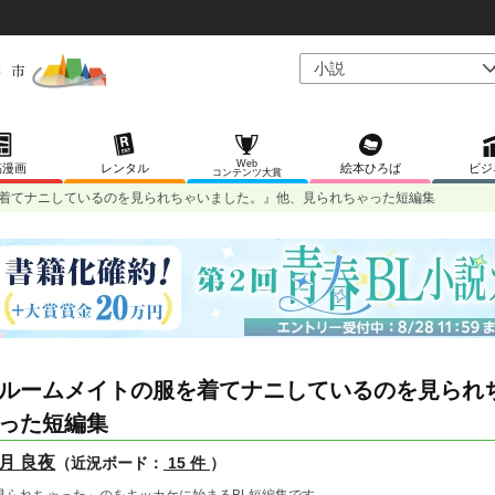
Web
稿漫画
レンタル
絵本ひろば
ビジ
コンテンツ大賞
着てナニしているのを見られちゃいました。』他、見られちゃった短編集
ルームメイトの服を着てナニしているのを見られ
った短編集
月 良夜
（近況ボード：
15 件
）