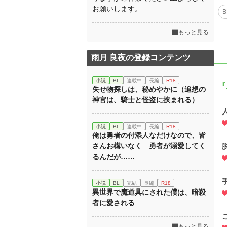
お願いします。
B
もっと見る
雨月 良夜の登録コンテンツ
小説
BL
連載中
長編
R18
『
失せ物探しは、秘めやかに（追想の
神官は、騎士と怪盗に挟まれる）
小説
BL
連載中
長編
R18
俺は勇者の付添人なだけなので、皆
さんお構いなく 勇者が溺愛してく
るんだが……
小説
BL
完結
長編
R18
異世界で魔道具にされた僕は、暗殺
者に愛される
もっと見る