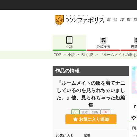
小説
公式漫画
投
TOP
>
小説
>
BL小説
>
『ルームメイトの服を
作品の情報
『ルームメイトの服を着てナニ
しているのを見られちゃいまし
た。』他、見られちゃった短編
集
『
BL
完結
短編
R18
ゃ
お気に入り追加
雨
お気に入り
625