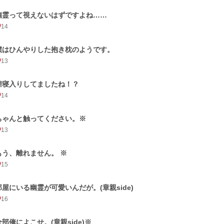
幽霊って視えないはずですよね……
14
僕はひんやりした抱き枕のようです。
13
狸寝入りしてましたね！？
14
ちゃんと触ってください。※
13
もう、離れません。 ※
15
部屋にいる幽霊が可愛いんだが。(章親side)
16
全部俺によこせ。(章親side)※