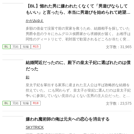
約者とも仲直りして愛されて幸せになるまでの話。
【BL】惚れた男に嫌われたくなくて「男遊びならして
もいい」と言ったら、本当に男遊びを始められて絶望し
ている侯爵令息の話
かがみゆえ
多額の借金で没落寸前の実家を救うため、結婚相手を探していた
男爵令息のラキにカムグロス侯爵家から求婚状が届く。 お相手は
同性のディートリヒで、初対面で歓迎されるどころか冷たく突き
放されてしまう。 『必要最低限関わるな』 『愛人を作るな』
文字数：31,965
BL
完結
短編
R15
『男遊びならしてもいい』 ディートリヒから実家の借金を完済す
る条件を言われたラキは、学園で令息たちとの交流を満喫中。 褒
め上手なラキの周りには可愛い令息が集まり、推し活状態に。 一
結婚間近だったのに、殿下の皇太子妃に選ばれたのは僕
方、ディートリヒだけが嫉妬で胃を痛める日々。 ラキへの恋心を
だった
隠し続けた不器用侯爵令息に、幸せな未来は訪れるのか？ .
釦
皇太子妃を輩出する家系に産まれた主人公は半ば政略的な結婚を
控えていた。 にも関わらず、皇太子が皇妃に選んだのは皇太子妃
争いに参加していない見目のよくない五男の主人公だった、とい
うお話。
文字数：23,575
BL
完結
短編
R18
嫌われ魔術師の俺は元夫への恋心を消去する
SKYTRICK