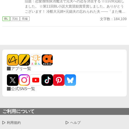
旧題：恋愛感情抹消魔法で元夫への恋を消去する ☆11/28完結し
ました。 ☆第11回BL小説大賞奨励賞受賞しました。ありがとう
ございます！ 冷酷大元帥×元娼夫の忘れられた夫 ——「また俺を
好きになるって言ったのに、嘘つき」 元娼夫で現魔術師であるエ
文字数：184,109
BL
完結
長編
ディことサラは五年ぶりに祖国・ファルンに帰国した。しかし暫
しの帰郷を味わう間も無く、直後、ファルン王国軍の大元帥であ
るロイ・オークランスの使者が元帥命令を掲げてサラの元へやっ
てくる。 ロイ・オークランスの名を知らぬ者は世界でもそうそう
いない。魔族の血を引くロイは人間から畏怖を大いに集めながら
も、大将として国防戦争に打ち勝ち、たった二十九歳で大元帥と
して全軍のトップに立っている。 その元帥命令の内容というの
は、五年前に最愛の妻を亡くしたロイを、魔族への本能的な恐怖
を感じないサラが慰めろというものだった。 ロイは妻であるリ
アプリ一覧
ネ・オークランスを亡くし、悲しみに苛まれている。あまりの辛
さで『奥様』に関する記憶すら忘却してしまったらしい。半ば強
引にロイの元へ連れていかれるサラは、彼に己を『サラ』と名乗
る。だが、 ——「失せろ。お前のような娼夫など必要としていな
公式SNS一覧
い」 噂通り冷酷なロイの口からは罵詈雑言が放たれた。ロイは穢
らわしい娼夫を睨みつけ去ってしまう。使者らは最愛の妻を亡く
したロイを憐れむばかりで、まるでサラの様子を気にしていな
い。 誰も、サラこそが五年前に亡くなった『奥様』であり、最愛
のその人であるとは気付いていないようだった。 しかし、最大の
ご利用について
問題は元夫に存在を忘れられていることではない。 サラが未だに
ロイを愛しているという事実だ。 仕方なく、『恋愛感情抹消魔
利用規約
ヘルプ
法』を己にかけることにするサラだが——…… ☆お読みくださり