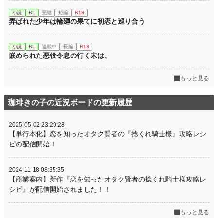
小説
BL
完結
短編
R18
弄ばれた少年は輪廻の果てに初恋と巡り合う
小説
BL
連載中
長編
R18
嵌められた悪役令息の行く末は、
もっと見る
珈琲きの子の近況ボードの更新履歴
2025-05-02 23:29:28
【単行本化】恋を知ったオタク賢者の『捻くれ騎士様』攻略レシ
ピの配信開始！
2024-11-18 08:35:35
【商業案内】新作『恋を知ったオタク賢者の捻くれ騎士様攻略レ
シピ』が配信開始されました！！
もっと見る