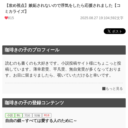
【攻め視点】嫉妬されないので浮気をしたら応援されました【コ
ミカライズ】
815
2025.08.27 19:10
4,592文字
珈琲きの子のプロフィール
読むのも書くのも大好きです。小説投稿サイト様にちょこっと投
稿しています。薄幸君受、平凡受、無自覚受が多くなっておりま
す。お目に留まりましたら、覗いていただけると幸いです。
もっと見る
珈琲きの子の登録コンテンツ
小説
BL
完結
短編
R18
自由の鎖～すべては愛する人のために～