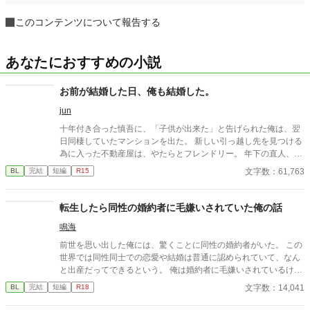
このコンテンツについて報告する
あなたにおすすめの小説
お前が結婚した日、俺も結婚した。
jun
十年付き合った慎吾に、「子供が出来た」と告げられた俺は、翌
日同棲していたマンションを出た。 新しい引っ越し先を見つける
為に入った不動産屋は、やたらとフレンドリー。 年下の直人、中
学の同級生で妻となった志帆、そして別れた恋人の慎吾と妻の美
文字数：61,763
BL
完結
短編
R15
咲、絡まりまくった糸を解すことは出来るのか。そして本田 蓮
こと俺が最後に選んだのは･･･。 ＊現代日本のようでも架空の世
界のお話しです。気になる箇所が多々あると思いますが、さら〜
転生したら同性の婚約者に毛嫌いされていた俺の話
っと読んで頂けると有り難いです。 ＊初回2話、本編書き終わる
鳴海
までは1日1話、10時投稿となります。
前世を思い出した俺には、驚くことに同性の婚約者がいた。 この
世界では同性同士での恋愛や結婚は普通に認められていて、なん
と出産だってできるという。 俺は婚約者に毛嫌いされているけれ
ど、それは前世を思い出す前の俺の性格が最悪だったからだ。 我
文字数：14,041
BL
完結
短編
R18
儘で傲慢な俺は、学園でも嫌われ者。 そんな主人公が前世を思い
出したことで自分の行動を反省し、行動を改め、友達を作り、婚