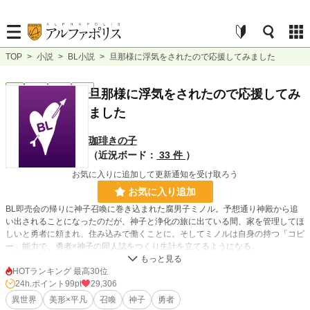
TOP
>
小説
>
BL小説
>
旦那様に浮気をされたので応援してみました
BL
完結
長編
R18
旦那様に浮気をされたので応援してみ
ました
珈琲きの子
（近況ボード：
33 件
）
お気に入りに追加して更新通知を受け取ろう
お気に入り追加
BL即売会の帰りに神子召喚に巻き込まれた腐男子ミノル。予想通り神殿から追
い出されることになったのだが、神子と浄化の旅に出ている間、家を管理してほ
しいと勇者に頼まれ、住み込みで働くことに。そしてミノルは自身の持つ「コピ
ー」能力で、勇者×神子の同人誌をつくり生計を立てるようになる。
勇者と会えるのは年に一度だったが心を砕いてくれる彼に恋をしてしまう。
ミノルが召喚されてからおよそ五年、浄化の旅を終えて勇者が帰ってくる。ミノ
HOTランキング 最高30位
ルは家から出て行かなければならないと考えていたが、帰還した勇者からプロポ
24h.ポイント
99pt
29,306
ーズを受け、即結婚。幸せを噛みしめていた。
異世界
美形×平凡
召喚
神子
勇者
だが初夜はなく、キスは頬のみで性的な接触もない。不安に思っていた矢先、勇