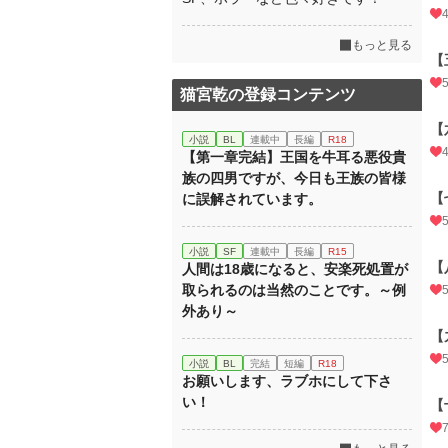
もっと見る
【
猫宮乾の登録コンテンツ
【
小説
BL
連載中
長編
R18
【第一章完結】王国を牛耳る悪役貴
族の四男ですが、今日も王族の皆様
【
に誤解されています。
小説
SF
連載中
長編
R15
【
人間は18歳になると、安楽死処置が
取られるのは当然のことです。～例
外あり～
【
小説
BL
完結
短編
R18
お願いします、ラブホにして下さ
い！
【