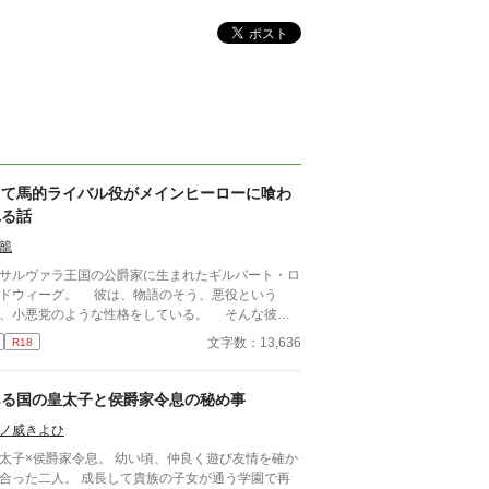
当て馬的ライバル役がメインヒーローに喰わ
れる話
籠
ルヴァラ王国の公爵家に生まれたギルバート・ロ
ドウィーグ。 彼は、物語のそう、悪役という
、小悪党のような性格をしている。 そんな彼
、彼を溺愛する、物語のヒーローみたいにキラキラ
文字数：13,636
R18
いている平民、アルベルト・グラーツのお話。
らっと読めるようなそんな感じの短編です。
ある国の皇太子と侯爵家令息の秘め事
ノ威きよひ
太子×侯爵家令息。 幼い頃、仲良く遊び友情を確か
合った二人。 成長して貴族の子女が通う学園で再