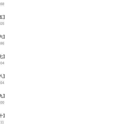
468
五】
505
六】
486
七】
504
八】
504
九】
500
十】
711