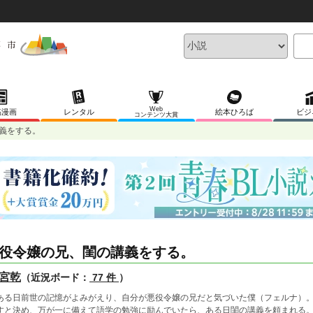
Web
稿漫画
レンタル
絵本ひろば
ビジ
コンテンツ大賞
義をする。
役令嬢の兄、閨の講義をする。
宮乾
（近況ボード：
77 件
）
る日前世の記憶がよみがえり、自分が悪役令嬢の兄だと気づいた僕（フェルナ）。
すと決め、万が一に備えて語学の勉強に励んでいたら、ある日閨の講義を頼まれる