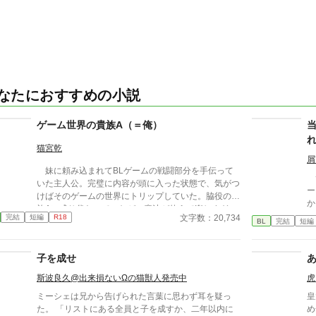
なたにおすすめの小説
ゲーム世界の貴族A（＝俺）
猫宮乾
屑
妹に頼み込まれてBLゲームの戦闘部分を手伝って
サ
いた主人公。完璧に内容が頭に入った状態で、気がつ
ー
けばそのゲームの世界にトリップしていた。脇役の貴
か
族Aに成り代わっていたが、魔法が使えて楽しすぎ
と
文字数：20,734
完結
短編
R18
た！ が、BLゲームの世界だって事を忘れていた。
BL
完結
短編
輝
さ
子を成せ
斯波良久@出来損ないΩの猫獣人発売中
虎
ミーシェは兄から告げられた言葉に思わず耳を疑っ
皇
た。 「リストにある全員と子を成すか、二年以内に
め