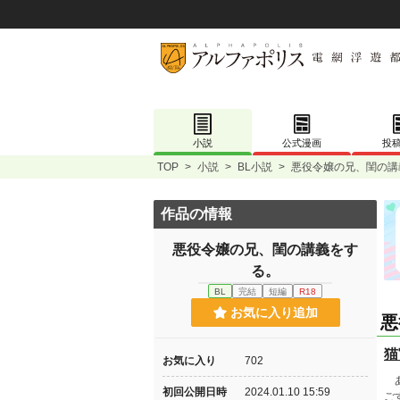
小説
公式漫画
投
TOP
>
小説
>
BL小説
>
悪役令嬢の兄、閨の講
作品の情報
悪役令嬢の兄、閨の講義をす
る。
BL
完結
短編
R18
お気に入り追加
悪
猫
お気に入り
702
あ
初回公開日時
2024.01.10 15:59
ご