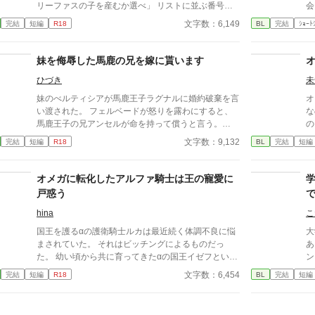
リーファスの子を産むか選べ」 リストに並ぶ番号は
会
全部で十八もあり、その下には追加される可能性があ
ある日
文字数：6,149
完結
短編
R18
BL
完結
ｼｮｰﾄ
る名前が続いている。これは孕み腹として生きろとい
ー
う命令を下されたに等しかった。もう一つの話だっ
て、譲歩しているわけではない。
妹を侮辱した馬鹿の兄を嫁に貰います
ひづき
未
妹のべルティシアが馬鹿王子ラグナルに婚約破棄を言
オ
い渡された。 フェルベードが怒りを露わにすると、
な
馬鹿王子の兄アンセルが命を持って償うと言う。
の
「よし。お前が俺に嫁げ」
われ
文字数：9,132
完結
短編
R18
BL
完結
短編
が
ね
ー
オメガに転化したアルファ騎士は王の寵愛に
聞い
戸惑う
っ
――。 ※攻めが
hina
こ
れ
国王を護るαの護衛騎士ルカは最近続く体調不良に悩
大
て
まされていた。 それはビッチングによるものだっ
あ
の
た。 幼い頃から共に育ってきたαの国王イゼフといつ
ン
す
からか身体の関係を持っていたが、それが原因とは思
ン
文字数：6,454
完結
短編
R18
BL
完結
短編
ってもみなかった。 国王から寵愛され戸惑うルカの
と
行方は。 ※不定期更新になります。
溺