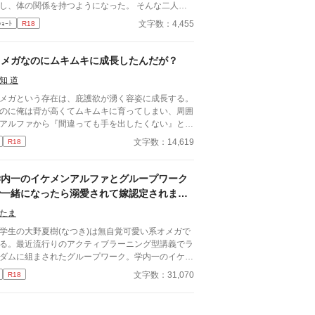
し、体の関係を持つようになった。 そんな二人の
の秘め事。 前後編、4000字ほどで完結。 Rシ
文字数：4,455
ｼｮｰﾄ
R18
ンは後編。
オメガなのにムキムキに成長したんだが？
知 道
メガという存在は、庇護欲が湧く容姿に成長する。
のに俺は背が高くてムキムキに育ってしまい、周囲
アルファから『間違っても手を出したくない』と言
たこともある。 お見合いパーティーにも行った
文字数：14,619
R18
、あまりに容姿重視なアルファ達に「ざっけんじゃ
ー！！ ヤルことばかりのくそアルファ共がぁああ
ーー！！」とキレて帰り、幼なじみの和紗に愚痴を
学内一のイケメンアルファとグループワーク
てもらう始末。 発情期が近いからと、帰りに寄
で一緒になったら溺愛されて嫁認定されまし
た病院で判明した事実に、衝撃と怒りが込み上げて
た
けっこうなクズです。でも本人はそ
たま
に気が付いていないし、むしろ正当なことだと思っ
学生の大野夏樹(なつき)は無自覚可愛い系オメガで
います。 同意なく薬を服用させる描写があります
る。最近流行りのアクティブラーニング型講義でラ
で、不快になる方はブラウザバックをお願いしま
ダムに組まされたグループワーク。学内一のイケメ
。
で優良物件と有名なアルファの金沢颯介(そうすけ)
文字数：31,070
R18
一緒のグループになったら…。アルファ×オメガの
愛BLです。