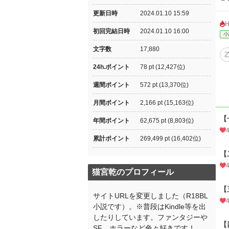
更新日時
2024.01.10 15:59
初回完結日時
2024.01.10 16:00
小
文字数
17,880
24h.ポイント
78 pt (12,427位)
週間ポイント
572 pt (13,370位)
月間ポイント
2,166 pt (15,163位)
【
年間ポイント
62,675 pt (8,803位)
累計ポイント
269,499 pt (16,402位)
【
猫宮乾のプロフィール
【
サイトURLを変更しました（R18BL
小説です）。※普段はKindle等を出
したりしています。ファンタジーや
【
SF、ホラーなど色々好きです！