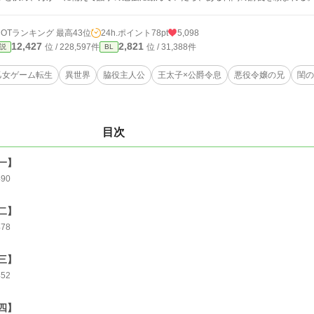
HOTランキング 最高43位
24h.ポイント
78pt
5,098
12,427
2,821
位 / 228,597件
位 / 31,388件
説
BL
乙女ゲーム転生
異世界
脇役主人公
王太子×公爵令息
悪役令嬢の兄
閨の
目次
一】
490
二】
478
三】
452
四】