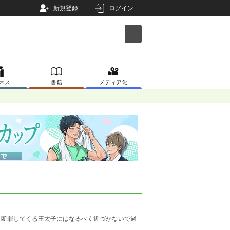
新規登録
ログイン
ネス
書籍
メディア化
断罪してくる王太子にはなるべく近づかないで過
。