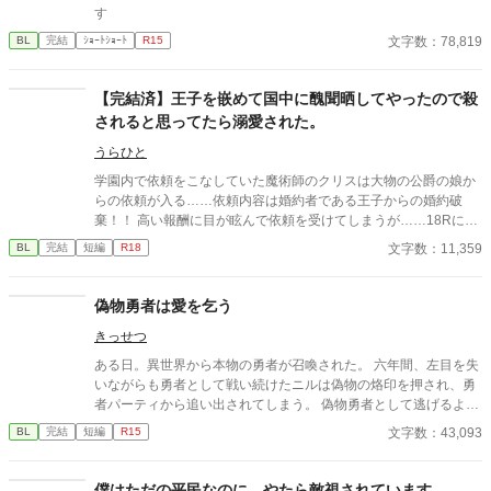
す
文字数：78,819
BL
完結
ｼｮｰﾄｼｮｰﾄ
R15
【完結済】王子を嵌めて国中に醜聞晒してやったので殺
されると思ってたら溺愛された。
うらひと
学園内で依頼をこなしていた魔術師のクリスは大物の公爵の娘か
らの依頼が入る……依頼内容は婚約者である王子からの婚約破
棄！！ 高い報酬に目が眩んで依頼を受けてしまうが……18Rには
※がついています。 ムーン様にも投稿してます。
文字数：11,359
BL
完結
短編
R18
偽物勇者は愛を乞う
きっせつ
ある日。異世界から本物の勇者が召喚された。 六年間、左目を失
いながらも勇者として戦い続けたニルは偽物の烙印を押され、勇
者パーティから追い出されてしまう。 偽物勇者として逃げるよう
に人里離れた森の奥の小屋で隠遁生活をし始めたニル。悲嘆に暮
文字数：43,093
BL
完結
短編
R15
れる…事はなく、勇者の重圧から解放された彼は没落人生を楽し
もうとして居た矢先、何故か勇者パーティとして今も戦っている
筈の騎士が彼の前に現れて……。
僕はただの平民なのに、やたら敵視されています