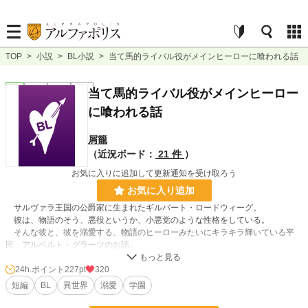
TOP
>
小説
>
BL小説
>
当て馬的ライバル役がメインヒーローに喰われる話
BL
完結
短編
R18
当て馬的ライバル役がメインヒーロー
に喰われる話
屑籠
（近況ボード：
21 件
）
お気に入りに追加して更新通知を受け取ろう
お気に入り追加
サルヴァラ王国の公爵家に生まれたギルバート・ロードウィーグ。
彼は、物語のそう、悪役というか、小悪党のような性格をしている。
そんな彼と、彼を溺愛する、物語のヒーローみたいにキラキラ輝いている平
民、アルベルト・グラーツのお話。
さらっと読めるようなそんな感じの短編です。
24h.ポイント
227pt
320
短編
BL
異世界
溺愛
学園
小説
5,851 位 / 228,660 件