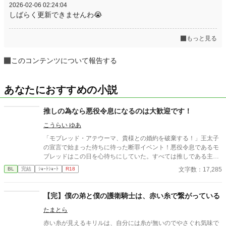
2026-02-06 02:24:04
しばらく更新できませんわ😭
もっと見る
このコンテンツについて報告する
あなたにおすすめの小説
推しの為なら悪役令息になるのは大歓迎です！
こうらい ゆあ
「モブレッド・アテウーマ、貴様との婚約を破棄する！」王太子
の宣言で始まった待ちに待った断罪イベント！悪役令息であるモ
ブレッドはこの日を心待ちにしていた。すべては推しである主人
公ユレイユの幸せのため！推しの幸せを願い、日夜フラグを必死
文字数：17,285
BL
完結
ｼｮｰﾄｼｮｰﾄ
R18
に回収していくモブレッド。ところが、予想外の展開が待ってい
て…？
【完】僕の弟と僕の護衛騎士は、赤い糸で繋がっている
たまとら
赤い糸が見えるキリルは、自分には糸が無いのでやさぐれ気味で