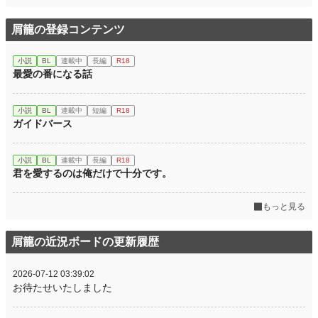
屑籠の登録コンテンツ
小説
BL
連載中
長編
R18
最愛の番になる話
小説
BL
連載中
短編
R18
ガイドバース
小説
BL
連載中
長編
R18
君を愛するのは俺だけで十分です。
もっと見る
屑籠の近況ボードの更新履歴
2026-07-12 03:39:02
お待たせいたしました