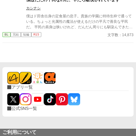
カシナシ
僕はド田舎出身の定食屋の息子。貴族の学園に特待生枠で通って
いる。ちょっと光属性の魔法が使えるだけの平凡で善良な平民
だ。 平民の肩身は狭いけれど、だんだん周りにも馴染んできた
所。 真面目に勉強をしているだけなのに、何故か公爵令嬢に目を
文字数：14,873
BL
完結
短編
R15
つけられてしまったようでーー？
アプリ一覧
公式SNS一覧
ご利用について