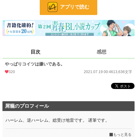
アプリで読む
BL
1,179 位 / 31,396 件
お気に入り
366
24h.ポイント
227 pt
文字数
13,636
更新日時
2021.07.19 00:46
目次
感想
初回公開日時
2021.07.19 00:46
やっぱりコイツは嫌いである。
初回完結日時
2021.07.19 00:46
320
2021.07.19 00:46
13,636文字
週間ポイント
1,779 pt (5,428 位)
月間ポイント
7,315 pt (5,953 位)
年間ポイント
81,574 pt (7,094 位)
屑籠のプロフィール
累計ポイント
232,614 pt (18,128 位)
ハーレム、逆ハーレム、総受け地雷です。 遅筆です。
もっと見る