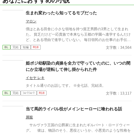
あなたにおすすめの小説
生まれ変わったら知ってるモブだった
マロン
僕はとある田舎に小さな領地を持つ貧乏男爵の3男として生まれ
た。 貧乏だけど一応貴族で本来なら王都の学園へ進学するんだけ
ど、とある理由で進学していない。 毎日領民のお仕事のお手伝い
をして平民の困り事を聞いて回るのが僕のしごとだ。 この日も牧
文字数：34,564
BL
完結
短編
R18
場のお手伝いに向かっていたんだ。 その時そばに立っていた大き
な樹に雷が落ちた。ビックリして転んで頭を打った。 その瞬間に
思い出したんだ。 僕の前世のことを・・・この世界は僕の奥さん
姫ポジ幼馴染の貞操を全力で守っていたのに、いつの間
が描いてたBL漫画の世界でモーブル・テスカはその中に出てきた
にか立場が逆転して伸し掛かられた件
モブだったということを。
イセヤ レキ
タイトル通りのお話しです。 ※全七話、完結済。
文字数：13,117
BL
完結
ｼｮｰﾄｼｮｰﾄ
R18
当て馬的ライバル役がメインヒーローに喰われる話
屑籠
サルヴァラ王国の公爵家に生まれたギルバート・ロードウィー
グ。 彼は、物語のそう、悪役というか、小悪党のような性格を