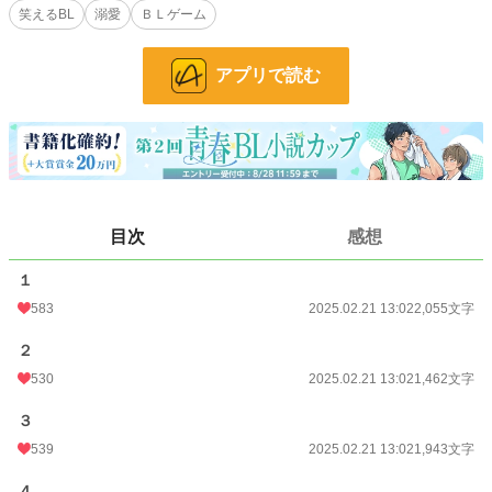
BL
1,890 位 / 31,454 件
笑えるBL
溺愛
ＢＬゲーム
お気に入り
353
アプリで読む
24h.ポイント
156 pt
文字数
17,285
更新日時
2025.02.21 17:00
初回公開日時
2025.02.21 13:02
目次
感想
初回完結日時
2025.02.21 18:01
週間ポイント
792 pt (10,665 位)
１
583
2025.02.21 13:02
2,055文字
月間ポイント
3,956 pt (10,062 位)
２
年間ポイント
56,648 pt (9,504 位)
530
2025.02.21 13:02
1,462文字
累計ポイント
160,654 pt (22,920 位)
３
539
2025.02.21 13:02
1,943文字
４