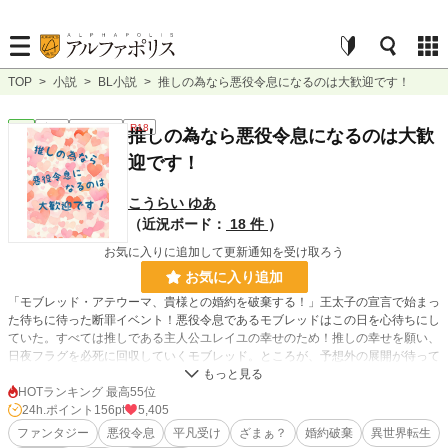
TOP
>
小説
>
BL小説
>
推しの為なら悪役令息になるのは大歓迎です！
BL
完結
ｼｮｰﾄｼｮｰﾄ
R18
推しの為なら悪役令息になるのは大歓
迎です！
こうらい ゆあ
（近況ボード：
18 件
）
お気に入りに追加して更新通知を受け取ろう
お気に入り追加
「モブレッド・アテウーマ、貴様との婚約を破棄する！」王太子の宣言で始まっ
た待ちに待った断罪イベント！悪役令息であるモブレッドはこの日を心待ちにし
ていた。すべては推しである主人公ユレイユの幸せのため！推しの幸せを願い、
日夜フラグを必死に回収していくモブレッド。ところが、予想外の展開が待って
いて…？
HOTランキング 最高55位
24h.ポイント
156pt
5,405
小説
8,870 位 / 228,955 件
ファンタジー
悪役令息
平凡受け
ざまぁ？
婚約破棄
異世界転生