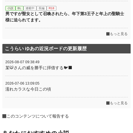
小説
BL
連載中
長編
R18
男ですが聖女として召喚されたら、年下第3王子と年上の聖騎士
様に迫られてます。
もっと見る
こうらい ゆあの近況ボードの更新履歴
2026-08-07 09:38:49
某🐯さんの威を勝手に拝借する🐦‍⬛
2026-07-06 13:09:05
濡れカラスな今日この頃
もっと見る
このコンテンツについて報告する