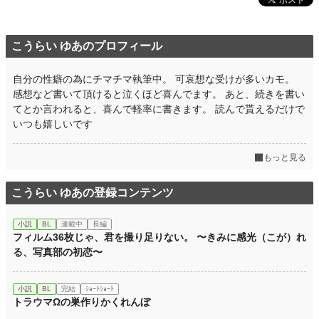
こうらい ゆあのプロフィール
自分の性癖の為にチマチマ執筆中。 可哀想な受けが多いカモ。
感想など書いて頂けると泣くほど喜んでます。 あと、続きを書い
てとか言われると、喜んで軽率に書きます。 読んで貰えるだけで
いつも嬉しいです
もっと見る
こうらい ゆあの登録コンテンツ
小説
BL
連載中
長編
フィルム36枚じゃ、君を撮り足りない。 〜きみに感光（こが）れ
る、写真部の初恋〜
小説
BL
完結
ｼｮｰﾄｼｮｰﾄ
トラウマΩの巣作りかくれんぼ