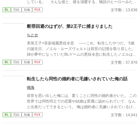
している。 そんな彼と、彼を溺愛する、物語のヒーローみたい
にキラキラ輝いている平民、アルベルト・グラーツのお話。 さ
文字数：13,636
BL
完結
短編
R18
らっと読めるようなそんな感じの短編です。
断罪回避のはずが、第2王子に捕まりました
ちとせ
美形王子×容姿端麗悪役令息 ——これ、転生したやつだ。 5歳
の誕生日、ノエル・ルーズヴェルトは前世の記憶を取り戻した。
姉が夢中になっていたBLゲームの悪役令息に転生したノエルは、
最終的に死罪かそれ同等の悲惨な結末を迎える運命だった。 そん
文字数：57,976
BL
完結
短編
R18
なの、絶対に回避したい。 主人公や攻略対象に近づかず、目立た
ずに生きていこう。 そう思っていたのに… なぜか勝手に広まる悪
評に、むしろ断罪ルートに近づいている気がする。 しかも、関わ
転生したら同性の婚約者に毛嫌いされていた俺の話
るまいと決めていた第2王子・レオンには最初は嫌われていたは
鳴海
ずなのに、途中からなぜかグイグイ迫られてる。 「お前を口説い
ている」 「俺が嫉妬しないとでも思った？」 なんで、すべてにお
前世を思い出した俺には、驚くことに同性の婚約者がいた。 この
いて完璧な王子が僕にそんなことを言ってるの…？ 断罪回避の
世界では同性同士での恋愛や結婚は普通に認められていて、なん
はずが、いつの間にか王子に捕まり、最後には溺愛されるお話で
と出産だってできるという。 俺は婚約者に毛嫌いされているけれ
す。 ※しばらく性描写はないですが、する時にはガッツリです
ど、それは前世を思い出す前の俺の性格が最悪だったからだ。 我
文字数：14,041
BL
完結
短編
R18
儘で傲慢な俺は、学園でも嫌われ者。 そんな主人公が前世を思い
出したことで自分の行動を反省し、行動を改め、友達を作り、婚
約者とも仲直りして愛されて幸せになるまでの話。