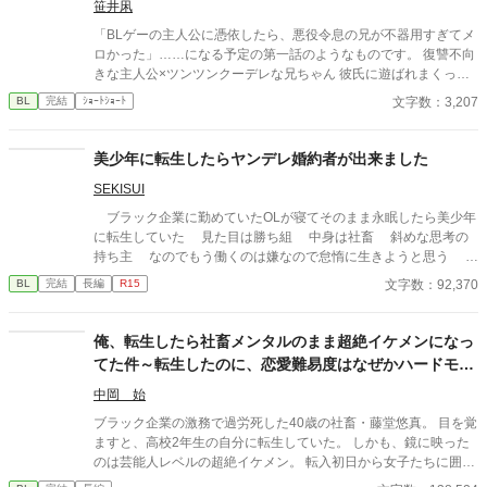
笹井凩
「BLゲーの主人公に憑依したら、悪役令息の兄が不器用すぎてメ
ロかった」……になる予定の第一話のようなものです。 復讐不向
きな主人公×ツンツンクーデレな兄ちゃん 彼氏に遊ばれまくって
きた主人公が彼氏の遊び相手に殺され、転生後、今度こそ性格が
文字数：3,207
BL
完結
ｼｮｰﾄｼｮｰﾄ
終わっている男共を粛清してやろうとするのに、情が湧いてなか
なか上手くいかない。 そんな中、ゲームキャラで一番嫌いであっ
たはずのゲスい悪役令息、今生では兄に当たる男ファルトの本性
美少年に転生したらヤンデレ婚約者が出来ました
を知って愛情が芽生えてしまい——。 となるアレです。性癖。 何
SEKISUI
より、対人関係に恵まれなかったせいで歪んだ愛情を求め、与え
てしまう二人が非常に好きなんですよね。 本当は義理の兄弟とか
ブラック企業に勤めていたOLが寝てそのまま永眠したら美少年
にしたほうが倫理観からすると良いのでしょうが、本能には抗え
に転生していた 見た目は勝ち組 中身は社畜 斜めな思考の
ませんでした。 今日までの短編公募に間に合わなかったため供
持ち主 なのでもう働くのは嫌なので怠惰に生きようと思う そ
養。 プロットはあるので、ご好評でしたら続きも載せたいなと思
んな主人公はやばい公爵令息に目を付けられて翻弄される
文字数：92,370
BL
完結
長編
R15
っております。 性癖の近しい方に刺されば、非常に嬉しいです。
いいね、ご感想大変励みになります。ありがとうございます。
俺、転生したら社畜メンタルのまま超絶イケメンになっ
てた件～転生したのに、恋愛難易度はなぜかハードモー
ド
中岡 始
ブラック企業の激務で過労死した40歳の社畜・藤堂悠真。 目を覚
ますと、高校2年生の自分に転生していた。 しかも、鏡に映った
のは芸能人レベルの超絶イケメン。 転入初日から女子たちに囲ま
れ、学園中の話題の的に。 だが、社畜思考が抜けず**「これはマ