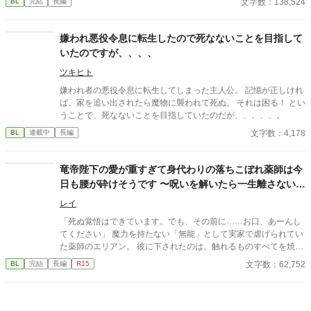
文字数：138,524
BL
完結
長編
ーケティング施策か？」**と疑うばかり。 そして、モテすぎて業
務過多状態に陥る。 弁当争奪戦、放課後のデート攻勢…悠真の平
穏は完全に崩壊。 そんな中、唯一冷静な男・藤崎颯斗の存在に救
嫌われ悪役令息に転生したので死なないことを目指して
われる。 颯斗はやたらと落ち着いていて、悠真をさりげなくフォ
いたのですが、、、、
ローする。 「お前といると、楽だ」 次第に悠真の中で、彼の存在
が大きくなっていき――。 「お前、俺から逃げるな」 颯斗の言葉
ツキヒト
に、悠真の心は大きく揺れ動く。 転生×学園ラブコメ×じわじわ迫
嫌われ者の悪役令息に転生してしまった主人公。 記憶が正しけれ
る恋。 これは、悠真が「本当に選ぶべきもの」を見つける物語。
ば、家を追い出されたら魔物に襲われて死ぬ。 それは困る！ とい
続編『元社畜の俺、大学生になってまたモテすぎてるけど、今度
うことで、死なないことを目指していたのだが、、、、、。
は恋人がいるので無理です』 かつてブラック企業で心を擦り減ら
文字数：4,178
BL
連載中
長編
し、過労死した元社畜の男・藤堂悠真は、 転生した高校時代を経
て、無事に大学生になった―― 恋人である藤崎颯斗と共に。 だ
が、大学という“自由すぎる”世界は、ふたりの関係を少しずつ揺
竜帝陛下の愛が重すぎて身代わりの落ちこぼれ薬師は今
らがせていく。 「付き合ってるけど、誰にも言っていない」 その
日も腰が砕けそうです 〜呪いを解いたら一生離さないと
選択が、予想以上のすれ違いを生んでいった。 モテ地獄の再来、
空気を読み続ける日々、 そして自分で自分を苦しめていた“頑張
宣言されました〜
レイ
る癖”。 甘えたくても甘えられない―― そんな悠真の隣で、颯斗
はずっと静かに手を差し伸べ続ける。 過去に縛られていた悠真
「死ぬ覚悟はできています。でも、その前に……お口、あーんし
が、未来を見つめ直すまでの じれ甘・再構築・すれ違いと回復の
てください」 魔力を持たない「無能」として実家で虐げられてい
キャンパス・ラブストーリー。 今度こそ、言葉にする。 「好きだ
た薬師のエリアン。 彼に下されたのは、触れるものすべてを焼き
よ」って、ちゃんと。
尽くす「死の竜帝」ヴァレリウスへの、身代わりの婚姻だった。
文字数：62,752
BL
完結
長編
R15