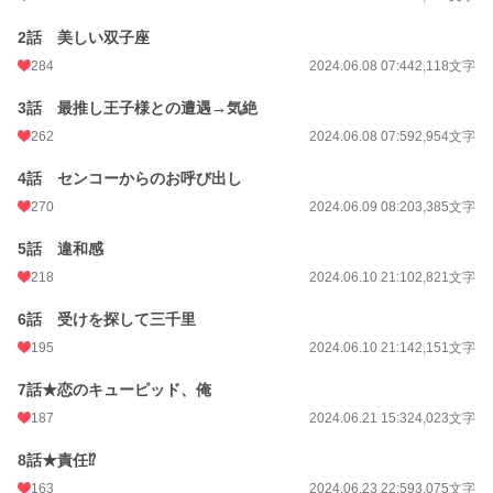
週間ポイント
98 pt (34,656 位)
2話 美しい双子座
月間ポイント
385 pt (39,318 位)
284
2024.06.08 07:44
2,118文字
年間ポイント
9,195 pt (32,975 位)
3話 最推し王子様との遭遇→気絶
累計ポイント
152,692 pt (23,680 位)
262
2024.06.08 07:59
2,954文字
4話 センコーからのお呼び出し
270
2024.06.09 08:20
3,385文字
5話 違和感
218
2024.06.10 21:10
2,821文字
6話 受けを探して三千里
195
2024.06.10 21:14
2,151文字
7話★恋のキューピッド、俺
187
2024.06.21 15:32
4,023文字
8話★責任⁉
163
2024.06.23 22:59
3,075文字