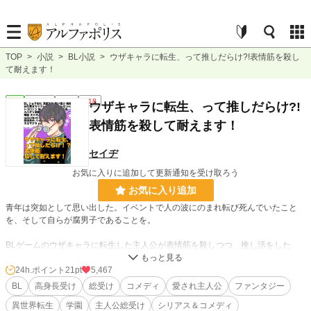
TOP
>
小説
>
BL小説
>
ウザキャラに転生、って推しだらけ?!表情筋を殺し
て耐えます！
BL
連載中
長編
R18
ウザキャラに転生、って推しだらけ?!
表情筋を殺して耐えます！
セイヂ
お気に入りに追加して更新通知を受け取ろう
お気に入り追加
青年は突如として思い出した。イベントで人の波にのまれ転び死んでいたこと
を、そして自らが腐男子であることを。
BLゲームのウザキャラに転生した主人公が表情筋を殺しつつ、推し活をした
り、勢い余って大人の玩具を作ったり、媚薬を作ったり、攻略対象に追われたり
するお話！
24h.ポイント
21pt
5,467
BL
高身長受け
総受け
コメディ
愛され主人公
ファンタジー
主な登場人物
異世界転生
学園
主人公総受け
シリアス＆コメディ
☆無表情ドＭ高身長メガネ受け