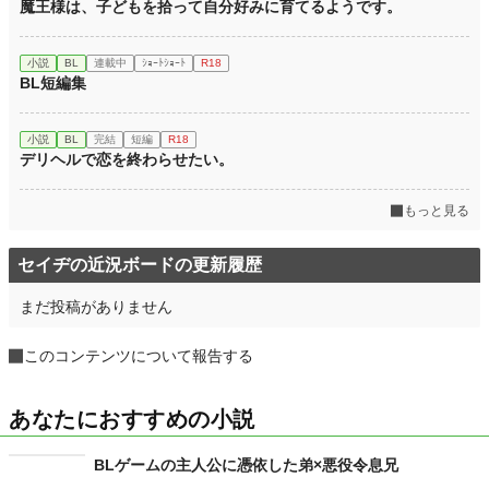
魔王様は、子どもを拾って自分好みに育てるようです。
小説
BL
連載中
ｼｮｰﾄｼｮｰﾄ
R18
BL短編集
小説
BL
完結
短編
R18
デリヘルで恋を終わらせたい。
もっと見る
セイヂの近況ボードの更新履歴
まだ投稿がありません
このコンテンツについて報告する
あなたにおすすめの小説
BLゲームの主人公に憑依した弟×悪役令息兄