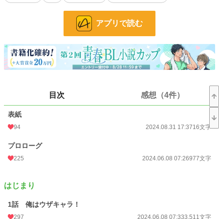
★サイコパス王子
★王子そっくりパン屋の優男
アプリで読む
★執着メンヘラ優等生
★激重感情持ち双子
他
書いているうちに何だかシリアスな展開になってきました…。
⚠諸事情のためのらりくらり更新となります、ご了承下さい。
目次
感想（4件）
小説
25,084 位 / 228,585 件
表紙
BL
6,380 位 / 31,383 件
94
2024.08.31 17:37
16文字
お気に入り
352
プロローグ
24h.ポイント
21 pt
225
2024.06.08 07:26
977文字
文字数
75,838
はじまり
更新日時
2024.12.27 20:01
1話 俺はウザキャラ！
初回公開日時
2024.06.08 07:26
297
2024.06.08 07:33
3,511文字