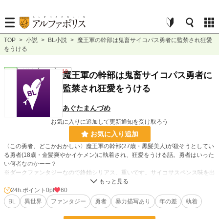
TOP
>
小説
>
BL小説
>
魔王軍の幹部は鬼畜サイコパス勇者に監禁され狂愛
をうける
BL
連載中
長編
R18
魔王軍の幹部は鬼畜サイコパス勇者に
監禁され狂愛をうける
あぐたまんづめ
お気に入りに追加して更新通知を受け取ろう
お気に入り追加
〈この勇者、どこかおかしい〉魔王軍の幹部(27歳・黒髪美人)が殺そうとしてい
る勇者(18歳・金髪爽やかイケメン)に執着され、狂愛をうける話。勇者はいった
い何者なのかーー？
※ダークファンタジーなので終始シリアス、重いです。サイコサスペンス味を出
したいので、とあるキーワードを意図的に隠しています。ご容赦くださいませ。
24h.ポイント
0pt
60
BL
異世界
ファンタジー
勇者
暴力描写あり
年の差
執着
小説
228,589 位 / 228,589 件