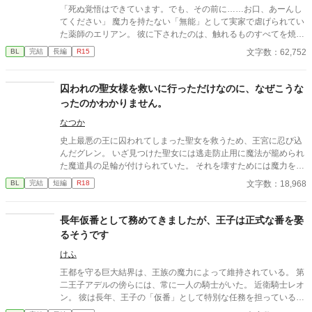
「死ぬ覚悟はできています。でも、その前に……お口、あーんし
てください」 魔力を持たない「無能」として実家で虐げられてい
た薬師のエリアン。 彼に下されたのは、触れるものすべてを焼き
尽くす「死の竜帝」ヴァレリウスへの、身代わりの婚姻だった。
文字数：62,752
BL
完結
長編
R15
囚われの聖女様を救いに行っただけなのに、なぜこうな
ったのかわかりません。
なつか
史上最悪の王に囚われてしまった聖女を救うため、王宮に忍び込
んだグレン。 いざ見つけた聖女には逃走防止用に魔法が籠められ
た魔道具の足輪が付けられていた。 それを壊すためには魔力を聖
女に受け渡してもらう必要があるという。 ではその方法は？ 「僕
文字数：18,968
BL
完結
短編
R18
を抱けばいい」 そんな感じで型破りな聖女様(♂)に振り回される
男の話。
長年仮番として務めてきましたが、王子は正式な番を娶
るそうです
けふ
王都を守る巨大結界は、王族の魔力によって維持されている。 第
二王子アデルの傍らには、常に一人の騎士がいた。 近衛騎士レオ
ン。 彼は長年、王子の「仮番」として特別な任務を担っている。
しかし王子は、他国の王女との正式な番契約が決まってしまっ