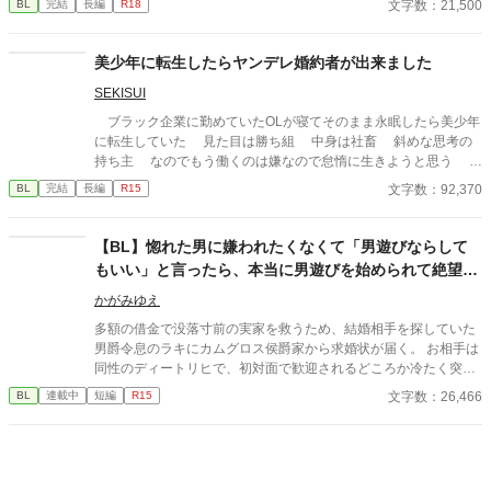
文字数：21,500
BL
完結
長編
R18
た。 仮番の役目は、そこで終わるはずだった。 だが結界塔で行わ
れる儀式の中で、 二人の関係は次第に変わり始める。 王族と騎
士。 主と臣下。 越えてはならない境界を前にしても、 王子は騎
美少年に転生したらヤンデレ婚約者が出来ました
士の手を取る。 「共に立て」 ※オメガバースではありません ※
SEKISUI
ふんわり読んでください ※なんでも許せる方向け ※イラストはC
hatGPTさん
ブラック企業に勤めていたOLが寝てそのまま永眠したら美少年
に転生していた 見た目は勝ち組 中身は社畜 斜めな思考の
持ち主 なのでもう働くのは嫌なので怠惰に生きようと思う そ
んな主人公はやばい公爵令息に目を付けられて翻弄される
文字数：92,370
BL
完結
長編
R15
【BL】惚れた男に嫌われたくなくて「男遊びならして
もいい」と言ったら、本当に男遊びを始められて絶望し
ている侯爵令息の話
かがみゆえ
多額の借金で没落寸前の実家を救うため、結婚相手を探していた
男爵令息のラキにカムグロス侯爵家から求婚状が届く。 お相手は
同性のディートリヒで、初対面で歓迎されるどころか冷たく突き
放されてしまう。 『必要最低限関わるな』 『愛人を作るな』
文字数：26,466
BL
連載中
短編
R15
『男遊びならしてもいい』 ディートリヒから実家の借金を完済す
る条件を言われたラキは、学園で令息たちとの交流を満喫中。 褒
め上手なラキの周りには可愛い令息が集まり、推し活状態に。 一
方、ディートリヒだけが嫉妬で胃を痛める日々。 ラキへの恋心を
隠し続けた不器用侯爵令息に、幸せな未来は訪れるのか？ .