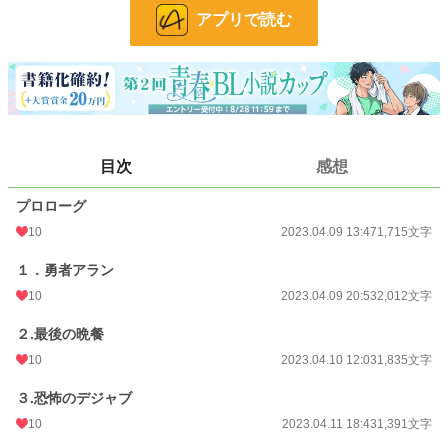
BL
31,384 位 / 31,384 件
アプリで読む
お気に入り
52
24h.ポイント
0 pt
文字数
10,697
更新日時
2023.04.15 12:06
目次
感想
初回公開日時
2023.04.09 13:47
プロローグ
週間ポイント
28 pt (56,925 位)
10
2023.04.09 13:47
1,715文字
月間ポイント
210 pt (50,739 位)
１．勇者アラン
年間ポイント
2,681 pt (60,142 位)
10
2023.04.09 20:53
2,012文字
累計ポイント
29,423 pt (58,734 位)
２.最後の晩餐
10
2023.04.10 12:03
1,835文字
３.恐怖のデジャブ
10
2023.04.11 18:43
1,391文字