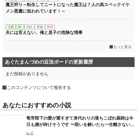
魔王狩り～転生してニートになった魔王は７人の高スペックイケ
メン悪魔に狙われています！～
小説
BL
完結
長編
R18
夫には言えない、俺と息子の危険な情事
もっと見る
あぐたまんづめの近況ボードの更新履歴
まだ投稿がありません
このコンテンツについて報告する
あなたにおすすめの小説
竜帝陛下の愛が重すぎて身代わりの落ちこぼれ薬師は今
日も腰が砕けそうです 〜呪いを解いたら一生離さないと
宣言されました〜
レイ