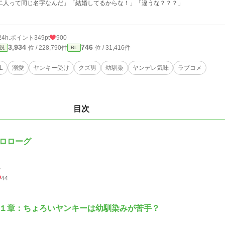
二人って同じ名字なんだ」「結婚してるからな！」「違うな？？？」
24h.ポイント
349pt
900
3,934
746
位 / 228,790件
位 / 31,416件
説
BL
L
溺愛
ヤンキー受け
クズ男
幼馴染
ヤンデレ気味
ラブコメ
目次
ロローグ
１
44
１章：ちょろいヤンキーは幼馴染みが苦手？