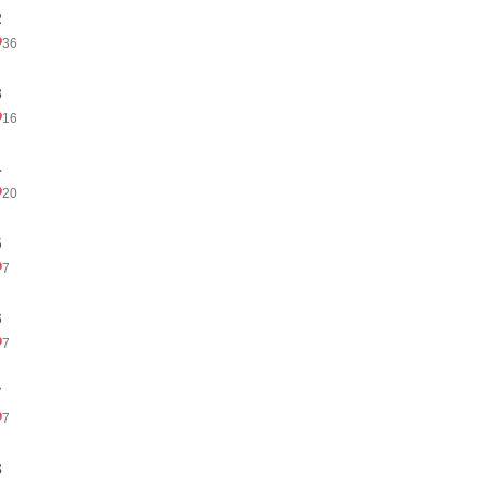
２
36
３
16
４
20
５
7
６
7
７
7
８