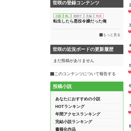
世咲の登録コンテンツ
小説
BL
連載中
長編
R18
転生したら悪役令嬢だった俺
もっと見る
世咲の近況ボードの更新履歴
まだ投稿がありません
このコンテンツについて報告する
投稿小説
あなたにおすすめの小説
HOTランキング
年間アクセスランキング
完結小説ランキング
書籍化作品