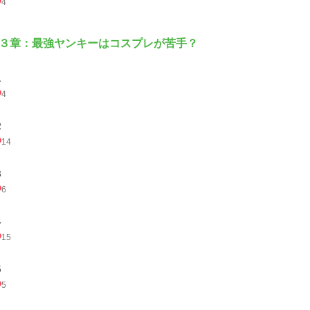
4
３章：最強ヤンキーはコスプレが苦手？
１
4
２
14
３
6
４
15
５
5