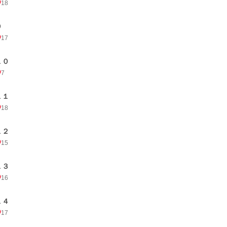
18
９
17
１０
7
１１
18
１２
15
１３
16
１４
17