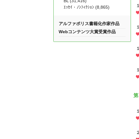
BL (31,416)
ｴｯｾｲ・ﾉﾝﾌｨｸｼｮﾝ (8,865)
アルファポリス書籍化作家作品
Webコンテンツ大賞受賞作品
第