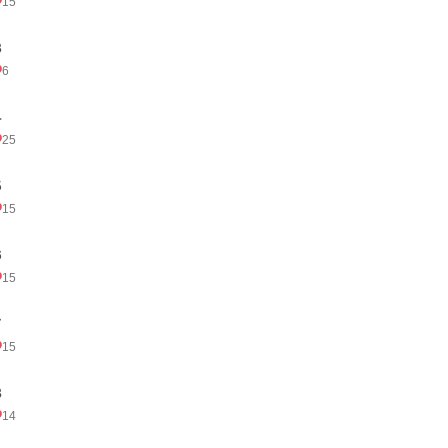
15
３
6
４
25
５
15
６
15
７
15
８
14