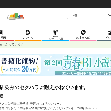
Web
稿漫画
レンタル
絵本ひろば
ビジ
コンテンツ大賞
耐えかねています。
馴染みのセクハラに耐えかねています。
咲
格クズな学園の王子様×美形のちょろヤンキー。
絶対に抱きたい生徒会長VS絶対に抱かれたくないヤンキーの幼馴染みBL）