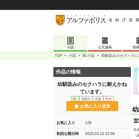
小説
公式漫画
投
TOP
>
小説
>
BL小説
>
幼馴染みのセクハラに
作品の情報
幼馴染みのセクハラに耐えかね
ています。
BL
連載中
長編
R18
お気に入り追加
幼
世
お気に入り
128
性
初回公開日時
2025.03.10 22:00
（