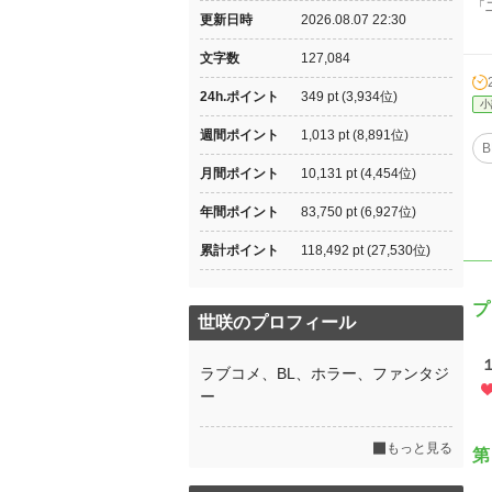
「
更新日時
2026.08.07 22:30
文字数
127,084
24h.ポイント
349 pt (3,934位)
小
週間ポイント
1,013 pt (8,891位)
B
月間ポイント
10,131 pt (4,454位)
年間ポイント
83,750 pt (6,927位)
累計ポイント
118,492 pt (27,530位)
プ
世咲のプロフィール
ラブコメ、BL、ホラー、ファンタジ
ー
もっと見る
第