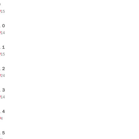
９
15
１０
14
１１
15
１２
24
１３
14
１４
4
１５