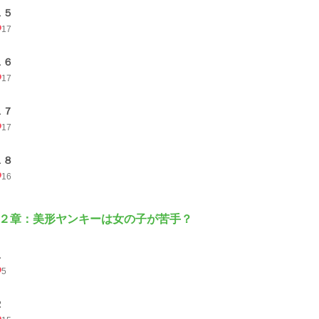
１５
17
１６
17
１７
17
１８
16
２章：美形ヤンキーは女の子が苦手？
１
5
２