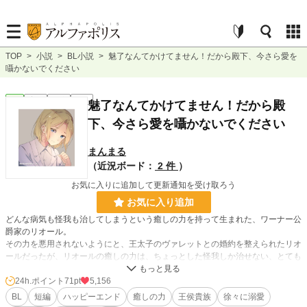
TOP
>
小説
>
BL小説
>
魅了なんてかけてません！だから殿下、今さら愛を
囁かないでください
BL
完結
短編
R18
魅了なんてかけてません！だから殿
下、今さら愛を囁かないでください
まんまる
（近況ボード：
2 件
）
お気に入りに追加して更新通知を受け取ろう
お気に入り追加
どんな病気も怪我も治してしまうという癒しの力を持って生まれた、ワーナー公
爵家のリオール。
その力を悪用されないようにと、王太子のヴァレットとの婚約を整えられたリオ
ールだったが、リオールの癒しの力は、ちょっとした怪我しか治せない、とても
弱々しいものだった。
24h.ポイント
71pt
5,156
リオールは、必要最低限しか婚約者の務めを果たさないヴァレットとの仲を悩み
BL
短編
ハッピーエンド
癒しの力
王侯貴族
徐々に溺愛
ながらも、自分にできる事を精一杯やろうと、公爵家の敷地内の一角で治癒院を