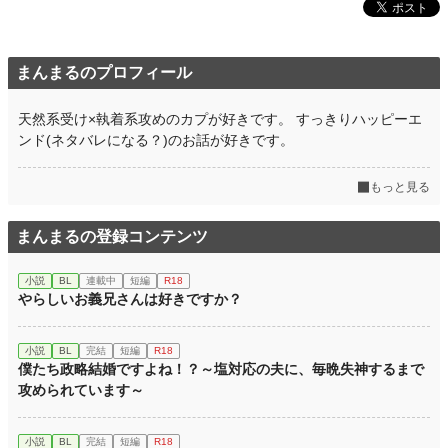
まんまるのプロフィール
天然系受け×執着系攻めのカプが好きです。 すっきりハッピーエ
ンド(ネタバレになる？)のお話が好きです。
もっと見る
まんまるの登録コンテンツ
小説
BL
連載中
短編
R18
やらしいお義兄さんは好きですか？
小説
BL
完結
短編
R18
僕たち政略結婚ですよね！？～塩対応の夫に、毎晩失神するまで
攻められています～
小説
BL
完結
短編
R18