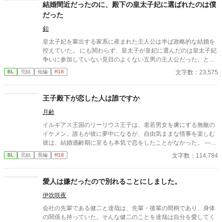
結婚間近だったのに、殿下の皇太子妃に選ばれたのは僕
だった
釦
皇太子妃を輩出する家系に産まれた主人公は半ば政略的な結婚を
控えていた。 にも関わらず、皇太子が皇妃に選んだのは皇太子妃
争いに参加していない見目のよくない五男の主人公だった、とい
うお話。
文字数：23,575
BL
完結
短編
R18
王子殿下が恋した人は誰ですか
月齢
イルギアス王国のリーリウス王子は、老若男女を虜にする無敵の
イケメン。誰もが彼に夢中になるが、自由気ままな情事を楽しむ
彼は、結婚適齢期に至るも本気で恋をしたことがなかった。 ――
仮装舞踏会の夜、運命の出会いをするまでは。 「私の結婚相手
文字数：114,784
BL
完結
長編
R18
は、彼しかいない」 一夜の情事ののち消えたその人を、リーリウ
スは捜す。 仮面を付けていたから顔もわからず、手がかりは「抱
けばわかる、それのみ」というトンデモ案件だが、親友たちに協
愛人は嫌だったので別れることにしました。
力を頼むと（一部強制すると）、優秀な心の友たちは候補者を五
伊吹咲夜
人に絞り込んでくれた。そこにリーリウスが求める人はいるのだ
ろうか。 「当たりが出るまで、抱いてみる」 優雅な笑顔でとんで
会社の先輩である健二と達哉は、先輩・後輩の間柄であり、身体
もないことをヤらかす王子の、彼なりに真剣な花嫁さがし。 ※性
の関係も持っていた。そんな健二のことを達哉は自分を愛してく