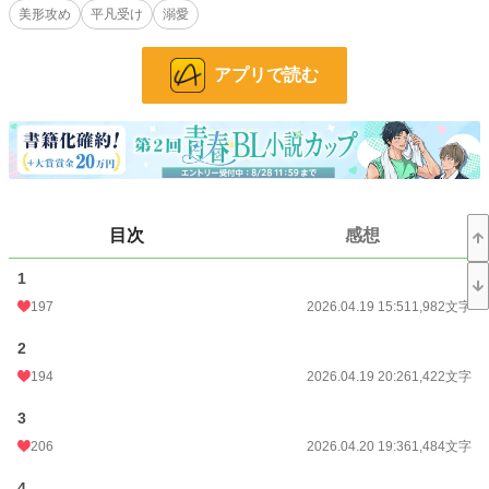
美形攻め
平凡受け
溺愛
始める。
治癒院で人々の傷を癒しながら、少しずつやり甲斐を感じ始めるリオールだった
アプリで読む
が、治療にやってくる人々の、何やらおかしな様子に気づく。
健気に人々の役に立とうと奮闘するリオールが気になり始めるヴァレット(攻・2
0)と、早々に恋を諦めて人々の治癒に生き甲斐を見出したリオール(受・19)の恋
の行方は。
目次
感想
1
197
2026.04.19 15:51
1,982文字
Rシーンは※つけます。
2
※画像は男の子メーカーpicrewさんよりお借りしました。
194
2026.04.19 20:26
1,422文字
3
小説
13,768 位 / 228,890 件
206
2026.04.20 19:36
1,484文字
BL
3,273 位 / 31,449 件
4