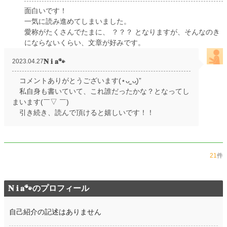
面白いです！
一気に読み進めてしまいました。
愛称がたくさんでたまに、 ？？？ となりますが、そんなのき
にならないくらい、文章が好みです。
𝐍 𝐢 𝐚🐾
2023.04.27
コメントありがとうございます(⋆ᴗ͈ˬᴗ͈)”
私自身も書いていて、これ誰だったかな？となってし
まいます(￣▽ ￣)
引き続き、読んで頂けると嬉しいです！！
21
件
𝐍 𝐢 𝐚🐾のプロフィール
自己紹介の記述はありません