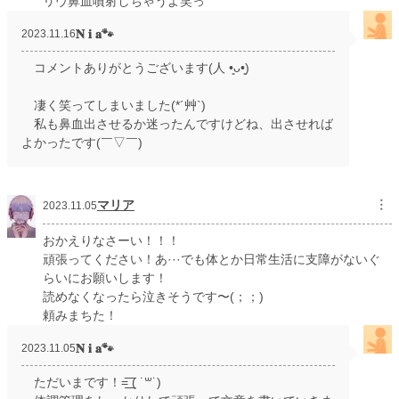
リヴ鼻血噴射しちゃうよ笑っ
𝐍 𝐢 𝐚🐾
2023.11.16
コメントありがとうございます(人 •͈ᴗ•͈)
凄く笑ってしまいました(*´艸`)
私も鼻血出させるか迷ったんですけどね、出させれば
よかったです(￣▽￣)
マリア
︙
2023.11.05
おかえりなさーい！！！
頑張ってください！あ···でも体とか日常生活に支障がないぐ
らいにお願いします！
読めなくなったら泣きそうです〜(；；)
頼みまちた！
𝐍 𝐢 𝐚🐾
2023.11.05
ただいまです！=͟͟͞͞ ( ˙꒳​˙)