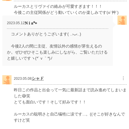
ルーカスとリヴァイの絡みが可愛すぎます！！！
今後この主従関係がどう動いていくのか楽しみです(o´艸`)
𝐍 𝐢 𝐚🐾
2023.05.12
コメントありがとうございます( ..›ᴗ‹..)
今後2人の間に主従、友情以外の感情が芽生えるの
か。ぜひぜひそこも楽しみにしながら、ご覧いただける
と嬉しいですヽ(*´ｖ｀*)ﾉ
シャド
︙
2023.05.08
昨日この作品と出会って一気に最新話まで読み進めてしまいま
した😅笑
とても面白いです！そして好みです！！
ルーカスの聡明さと自己犠牲に涙です...。((そこが好きなんで
すけど笑