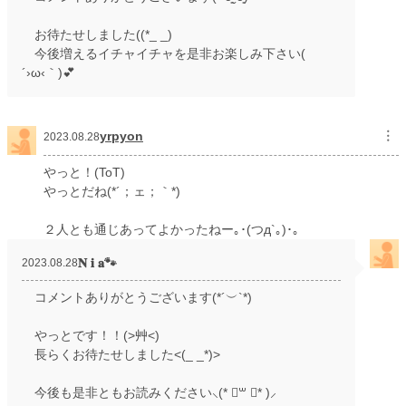
お待たせしました((*_ _)
今後増えるイチャイチャを是非お楽しみ下さい(
´›ω‹｀)💕
yrpyon
︙
2023.08.28
やっと！(ToT)
やっとだね(*´；ェ；｀*)
２人とも通じあってよかったねー｡･(つд`｡)･｡
𝐍 𝐢 𝐚🐾
2023.08.28
コメントありがとうございます(*´︶`*)
やっとです！！(>艸<)
長らくお待たせしました<(_ _*)>
今後も是非ともお読みください⸜(* ॑꒳ ॑* )⸝