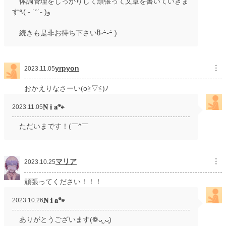
体調管理をしっかりして頑張って文章を書いていきま
す٩( ˶ ˙ᵔ˙˶ )و
続きも是非お待ち下さいჱ̒˶ｰ̀֊ｰ́ )
yrpyon
︙
2023.11.05
おかえりなさーい(o≧▽≦)ﾉ
𝐍 𝐢 𝐚🐾
2023.11.05
ただいまです！(￣^￣ゞ
マリア
︙
2023.10.25
頑張ってください！！！
𝐍 𝐢 𝐚🐾
2023.10.26
ありがとうございます(❁ᴗ͈ˬᴗ͈)