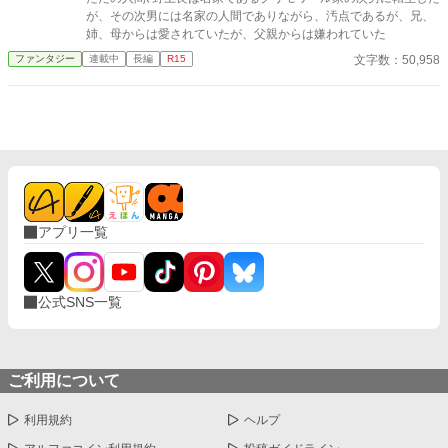
る癖”。 甘えたくても甘えられない―― そんな悠真の隣で、颯斗
が、その次男には名家の人間でありながら、汚点であるが、兄、
はずっと静かに手を差し伸べ続ける。 過去に縛られていた悠真
姉、母からは愛されていたが、父親からは嫌われていた
が、未来を見つめ直すまでの じれ甘・再構築・すれ違いと回復の
キャンパス・ラブストーリー。 今度こそ、言葉にする。 「好きだ
文字数：50,958
ファンタジー
連載中
長編
R15
よ」って、ちゃんと。
アプリ一覧
公式SNS一覧
ご利用について
利用規約
ヘルプ