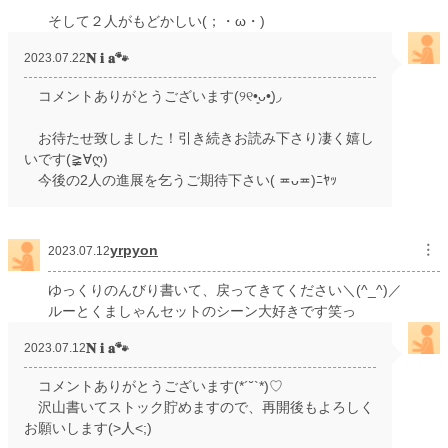
そして２人がもどかしい(；・ω・)
𝐍 𝐢 𝐚🐾
2023.07.22
コメントありがとうございます(୨୧•͈ᴗ•͈)◞
お待たせ致しました！引き続きお読み下さり凄く嬉し
いです(≩∀ღ)
今後の2人の進展を乞うご期待下さい( ≖ᴗ≖​)ﾆﾔｯ
yrpyon
︙
2023.07.12
ゆっくりのんびり書いて、戻ってきてください＼(^_^)／
ルーとくましゃんセットのシーン大好きです笑っ
𝐍 𝐢 𝐚🐾
2023.07.12
コメントありがとうございます(*´˘`*)♡
沢山書いてストック貯めますので、再開後もよろしく
お願いします(>人<;)