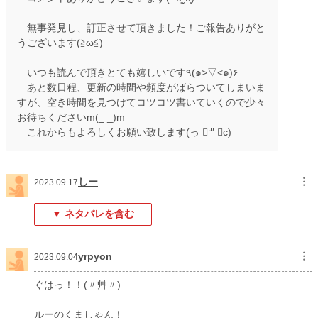
無事発見し、訂正させて頂きました！ご報告ありがと
うございます(≧ω≦)
いつも読んで頂きとても嬉しいです٩(๑>▽<๑)۶
あと数日程、更新の時間や頻度がばらついてしまいま
すが、空き時間を見つけてコツコツ書いていくので少々
お待ちくださいm(_ _)m
これからもよろしくお願い致します‪(っ ॑꒳ ॑c)
しー
︙
2023.09.17
▼ ネタバレを含む
yrpyon
︙
2023.09.04
ぐはっ！！(〃艸〃)
ルーのくましゃん！