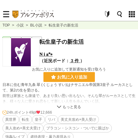
TOP
>
小説
>
BL小説
>
転生皇子の新生活
BL
完結
長編
R18
転生皇子の新生活
𝐍 𝐢 𝐚🐾
（近況ボード：
3 件
）
お気に入りに追加して更新通知を受け取ろう
お気に入り追加
日本に住む青年九条 翠 (くじょう すい)はナサニエル帝国第3皇子 ルーカスとし
て、第2の生を受ける。
前世は家族とも疎遠で、あまり良い思い出もない。そんな翠がルーカスとして生
き、様々な人に愛され恋をして新しい人生を歩んでいく話。
24h.ポイント
49pt
12,666
異世界
転生
皇子
リバ
美丈夫攻め×美人受け
美人攻め×美丈夫受け
ブラコン・シスコン・ついでに親ばか
恋愛はルーカスが学園に入ってから主に進めていこうと思います。
強姦/レイプ
虐待表現・暴力表現あり