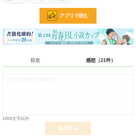
初めて書いたので語彙も少なく、拙いですが、暖かい目で見ていただけると嬉し
いです。誤字脱字があれば教えて頂けると嬉しいです！定期的に投稿出来るよう
に頑張ります。
アプリで読む
※強姦表現や虐待表現があります。
⚠️注意⚠️ この世界の赤子が話し出すのは1歳程ですごく早く、現実とは異なり
ます。
人物紹介の瞳の色の後ろにある( )は、宝石✨️の名前で️す。良ければ調べてみて
ください！色のイメージがつきやすくなるかも？しれないです！
目次
感想（21件）
小説
17,204 位 / 228,955 件
BL
4,256 位 / 31,454 件
お気に入り
785
24h.ポイント
49 pt
文字数
764,619
更新日時
2023.11.29 11:00
1000文字以内
送信する
初回公開日時
2023.03.21 16:00