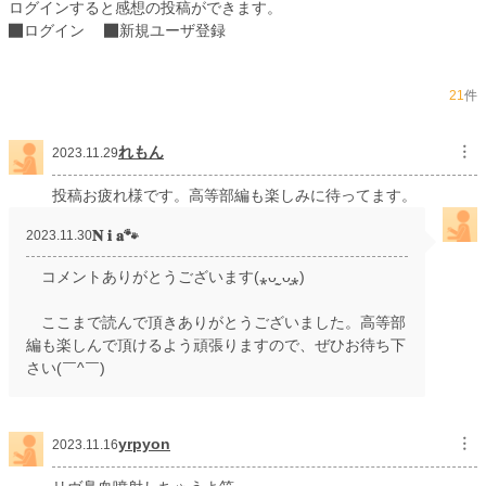
ログインすると感想の投稿ができます。
初回完結日時
2023.11.29 11:00
ログイン
新規ユーザ登録
週間ポイント
422 pt (16,279 位)
月間ポイント
1,909 pt (16,433 位)
21
件
年間ポイント
26,561 pt (16,509 位)
れもん
︙
2023.11.29
累計ポイント
704,305 pt (7,956 位)
投稿お疲れ様です。高等部編も楽しみに待ってます。
𝐍 𝐢 𝐚🐾
2023.11.30
コメントありがとうございます(⁎ᴗ͈ˬᴗ͈⁎)
ここまで読んで頂きありがとうございました。高等部
編も楽しんで頂けるよう頑張りますので、ぜひお待ち下
さい(￣^￣)ゞ
yrpyon
︙
2023.11.16