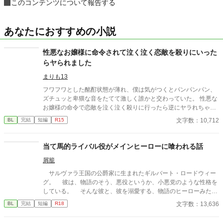
このコンテンツについて報告する
あなたにおすすめの小説
性悪なお嬢様に命令されて泣く泣く恋敵を殺りにいった
らヤられました
まりも13
フワフワとした酩酊状態が薄れ、僕は気がつくとパンパンパン、
ズチュッと卑猥な音をたてて激しく誰かと交わっていた。 性悪な
お嬢様の命令で恋敵を泣く泣く殺りに行ったら逆にヤラれちゃっ
た、ちょっとアホな子の話です。 （ムーンライトノベルにも掲載
文字数：10,712
BL
完結
短編
R15
しています）
当て馬的ライバル役がメインヒーローに喰われる話
屑籠
サルヴァラ王国の公爵家に生まれたギルバート・ロードウィー
グ。 彼は、物語のそう、悪役というか、小悪党のような性格を
している。 そんな彼と、彼を溺愛する、物語のヒーローみたい
にキラキラ輝いている平民、アルベルト・グラーツのお話。 さ
文字数：13,636
BL
完結
短編
R18
らっと読めるようなそんな感じの短編です。