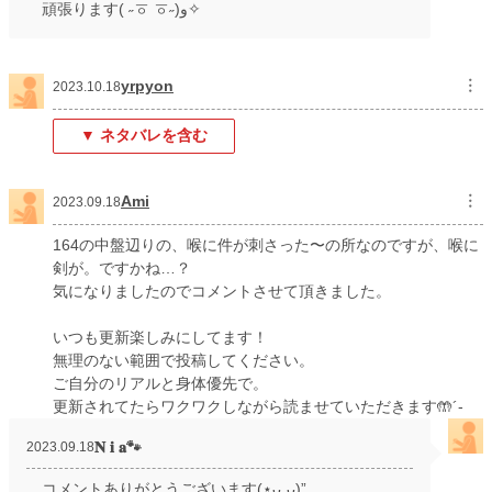
頑張ります( ˶ㆆ ㆆ˶)و✧
yrpyon
︙
2023.10.18
▼ ネタバレを含む
Ami
︙
2023.09.18
164の中盤辺りの、喉に件が刺さった〜の所なのですが、喉に
剣が。ですかね…？
気になりましたのでコメントさせて頂きました。
いつも更新楽しみにしてます！
無理のない範囲で投稿してください。
ご自分のリアルと身体優先で。
更新されてたらワクワクしながら読ませていただきます🤲´-
𝐍 𝐢 𝐚🐾
2023.09.18
コメントありがとうございます(⋆ᴗ͈ˬᴗ͈)”