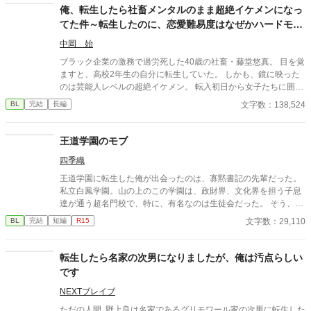
俺、転生したら社畜メンタルのまま超絶イケメンになっ
てた件～転生したのに、恋愛難易度はなぜかハードモー
ド
中岡 始
ブラック企業の激務で過労死した40歳の社畜・藤堂悠真。 目を覚
ますと、高校2年生の自分に転生していた。 しかも、鏡に映った
のは芸能人レベルの超絶イケメン。 転入初日から女子たちに囲ま
れ、学園中の話題の的に。 だが、社畜思考が抜けず**「これはマ
文字数：138,524
BL
完結
長編
ーケティング施策か？」**と疑うばかり。 そして、モテすぎて業
務過多状態に陥る。 弁当争奪戦、放課後のデート攻勢…悠真の平
穏は完全に崩壊。 そんな中、唯一冷静な男・藤崎颯斗の存在に救
王道学園のモブ
われる。 颯斗はやたらと落ち着いていて、悠真をさりげなくフォ
四季織
ローする。 「お前といると、楽だ」 次第に悠真の中で、彼の存在
が大きくなっていき――。 「お前、俺から逃げるな」 颯斗の言葉
王道学園に転生した俺が出会ったのは、寡黙書記の先輩だった。
に、悠真の心は大きく揺れ動く。 転生×学園ラブコメ×じわじわ迫
私立白鳳学園。山の上のこの学園は、政財界、文化界を担う子息
る恋。 これは、悠真が「本当に選ぶべきもの」を見つける物語。
達が通う超名門校で、特に、有名なのは生徒会だった。 そう、
続編『元社畜の俺、大学生になってまたモテすぎてるけど、今度
俺、小坂威（おさかたける）は王道学園ＢＬゲームの世界に転生
文字数：29,110
BL
完結
短編
R15
は恋人がいるので無理です』 かつてブラック企業で心を擦り減ら
してしまったんだ。もちろんゲームに登場しない、名前も見た目
し、過労死した元社畜の男・藤堂悠真は、 転生した高校時代を経
も平凡なモブとして。
て、無事に大学生になった―― 恋人である藤崎颯斗と共に。 だ
転生したら名家の次男になりましたが、俺は汚点らしい
が、大学という“自由すぎる”世界は、ふたりの関係を少しずつ揺
です
らがせていく。 「付き合ってるけど、誰にも言っていない」 その
選択が、予想以上のすれ違いを生んでいった。 モテ地獄の再来、
NEXTブレイブ
空気を読み続ける日々、 そして自分で自分を苦しめていた“頑張
ただの人間､野上良は名家であるグリモワール家の次男に転生した