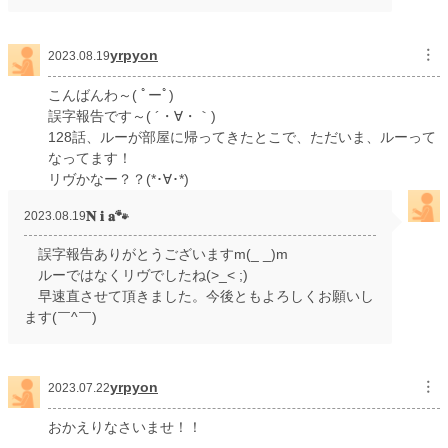
yrpyon
︙
2023.08.19
こんばんわ～( ﾟーﾟ)
誤字報告です～( ´・∀・｀)
128話、ルーが部屋に帰ってきたとこで、ただいま、ルーって
なってます！
リヴかなー？？(*･∀･*)
𝐍 𝐢 𝐚🐾
2023.08.19
誤字報告ありがとうございますm(_ _)m
ルーではなくリヴでしたね(>_< ;)
早速直させて頂きました。今後ともよろしくお願いし
ます(￣^￣)ゞ
yrpyon
︙
2023.07.22
おかえりなさいませ！！