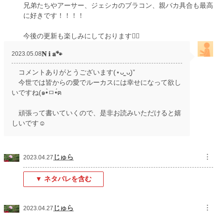
兄弟たちやアーサー、ジェシカのブラコン、親バカ具合も最高
に好きです！！！！
今後の更新も楽しみにしております🙇‍♀️
𝐍 𝐢 𝐚🐾
2023.05.08
コメントありがとうございます(⋆ᴗ͈ˬᴗ͈)”
今世では皆からの愛でルーカスには幸せになって欲し
いですね(๑•̀ㅁ•́ฅ
頑張って書いていくので、是非お読みいただけると嬉
しいです☺️
じゅら
︙
2023.04.27
▼ ネタバレを含む
じゅら
︙
2023.04.27