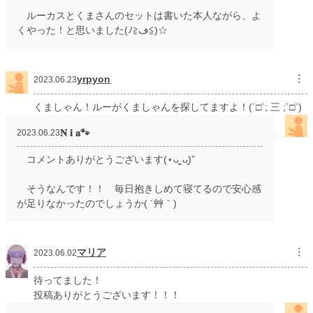
ルーカスとくまさんのセットは書いた本人ながら、よ
くやった！と思いました(ﾉ≧ڡ≦)☆
yrpyon
︙
2023.06.23
くましゃん！ルーがくましゃんを探してますよ！(´□`; 三 ;´□`)
𝐍 𝐢 𝐚🐾
2023.06.23
コメントありがとうございます(⋆ᴗ͈ˬᴗ͈)”
そうなんです！！ 毎日抱きしめて寝てるので安心感
が足りなかったのでしょうか( ´艸｀)
マリア
︙
2023.06.02
待ってました！
投稿ありがとうございます！！！