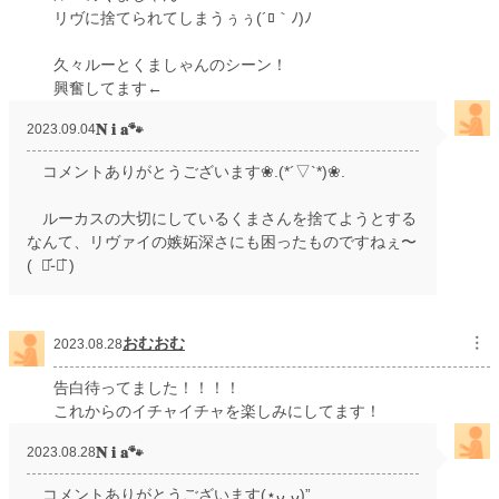
リヴに捨てられてしまうぅぅ(´ﾛ｀ﾉ)ﾉ
久々ルーとくましゃんのシーン！
興奮してます←
𝐍 𝐢 𝐚🐾
2023.09.04
コメントありがとうございます❀.(*´▽`*)❀.
ルーカスの大切にしているくまさんを捨てようとする
なんて、リヴァイの嫉妬深さにも困ったものですねぇ〜
( ･᷄֊･᷅ )
おむおむ
︙
2023.08.28
告白待ってました！！！！
これからのイチャイチャを楽しみにしてます！
𝐍 𝐢 𝐚🐾
2023.08.28
コメントありがとうございます(⋆ᴗ͈ˬᴗ͈)”