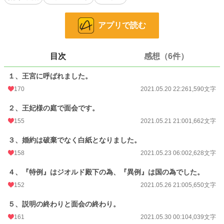
…そんな考えがどこかで漏れてしまったのか、どうやら婚約者が彼女を見下し酷
い扱いをしているようだ。もう我慢ならない、一刻も早く父上に婚約破棄を申し
アプリで読む
出ねば…。』（注意、小説の視点は、公爵令嬢です。別の視点の話もあります）
＊本編8話＋オマケ二話と登場人物紹介で完結、小ネタ話を追加しました。＊ア
ルファポリス様のみ公開。
目次
感想（6件）
＊よくある婚約破棄に関する話で、ざまぁが中心です。＊随時、誤字修正と読み
やすさを求めて試行錯誤してますので行間など変更する場合があります。
１、王宮に呼ばれました。
拙い作品ですが、どうぞよろしくお願いします。
170
2021.05.20 22:26
1,590文字
小説
228,634 位 / 228,634 件
２、王妃様の庭で面会です。
恋愛
66,325 位 / 66,325 件
155
2021.05.21 21:00
1,662文字
お気に入り
318
３、婚約は破棄でなく白紙となりました。
158
2021.05.23 06:00
2,628文字
24h.ポイント
0 pt
文字数
４、『特例』はジオルド殿下の為、『異例』は国の為でした。
38,918
152
2021.05.26 21:00
5,650文字
更新日時
2023.02.11 19:50
５、説明の終わりと面会の終わり。
初回公開日時
2021.05.20 22:26
161
2021.05.30 00:10
4,039文字