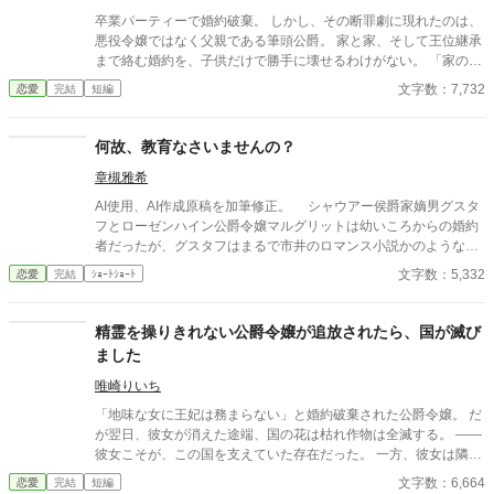
卒業パーティーで婚約破棄。 しかし、その断罪劇に現れたのは、
悪役令嬢ではなく父親である筆頭公爵。 家と家、そして王位継承
まで絡む婚約を、子供だけで勝手に壊せるわけがない。 「家の話
であれば、私を通していただこうか」 その一言で、恋に酔った王
文字数：7,732
恋愛
完結
短編
太子の“物語”は終わりを告げて――！？ これは、婚約破棄を現実
でやってしまった愚かな王太子に、大人たちが正論を叩き込むお
話。
何故、教育なさいませんの？
章槻雅希
AI使用、AI作成原稿を加筆修正。 シャウアー侯爵家嫡男グスタ
フとローゼンハイン公爵令嬢マルグリットは幼いころからの婚約
者だったが、グスタフはまるで市井のロマンス小説かのような、
平民女性との恋に落ちる。これまた物語のように婚約破棄を告げ
文字数：5,332
恋愛
完結
ｼｮｰﾄｼｮｰﾄ
ようとするが、マルグリットは至って冷静に現実を突きつけるの
だった。 小説家になろう、アルファポリスに重複投稿、自サイト
にも掲載。
精霊を操りきれない公爵令嬢が追放されたら、国が滅び
ました
唯崎りいち
「地味な女に王妃は務まらない」と婚約破棄された公爵令嬢。 だ
が翌日、彼女が消えた途端、国の花は枯れ作物は全滅する。 ――
彼女こそが、この国を支えていた存在だった。 一方、彼女は隣国
で“氷の将軍”に溺愛されていた。 手遅れになってから縋る王子と
文字数：6,664
恋愛
完結
短編