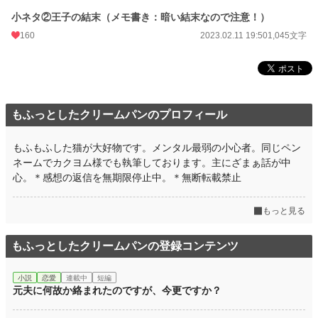
小ネタ②王子の結末（メモ書き：暗い結末なので注意！）
160
2023.02.11 19:50
1,045文字
もふっとしたクリームパンのプロフィール
もふもふした猫が大好物です。メンタル最弱の小心者。同じペン
ネームでカクヨム様でも執筆しております。主にざまぁ話が中
心。＊感想の返信を無期限停止中。＊無断転載禁止
もっと見る
もふっとしたクリームパンの登録コンテンツ
小説
恋愛
連載中
短編
元夫に何故か絡まれたのですが、今更ですか？