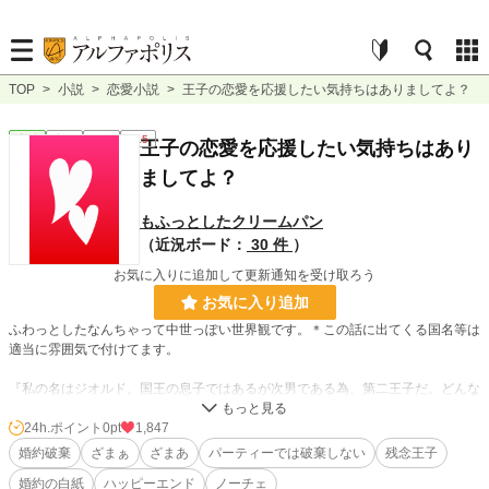
TOP
>
小説
>
恋愛小説
>
王子の恋愛を応援したい気持ちはありましてよ？
恋愛
完結
短編
R15
王子の恋愛を応援したい気持ちはあり
ましてよ？
もふっとしたクリームパン
（近況ボード：
30 件
）
お気に入りに追加して更新通知を受け取ろう
お気に入り追加
ふわっとしたなんちゃって中世っぽい世界観です。＊この話に出てくる国名等は
適当に雰囲気で付けてます。
『私の名はジオルド。国王の息子ではあるが次男である為、第二王子だ。どんな
に努力しても所詮は兄の控えでしかなく、婚約者だって公爵令嬢だからか、可愛
げのないことばかり言う。うんざりしていた所に、王立学校で偶然出会った亜麻
24h.ポイント
0pt
1,847
色の美しい髪を持つ男爵令嬢。彼女の無邪気な笑顔と優しいその心に惹かれてし
婚約破棄
ざまぁ
ざまあ
パーティーでは破棄しない
残念王子
まうのは至極当然のことだろう。私は彼女と結婚したいと思うようになった。第
婚約の白紙
ハッピーエンド
ノーチェ
二王位継承権を持つ王弟の妻となるのだから、妻の後ろ盾など関係ないだろう。