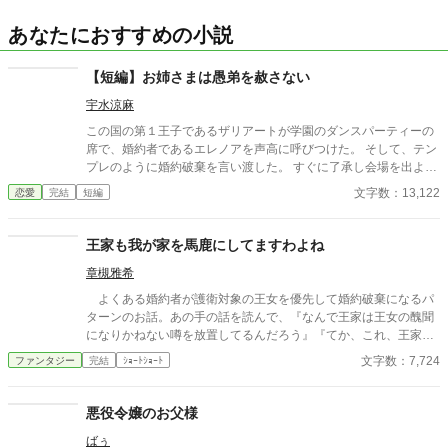
あなたにおすすめの小説
【短編】お姉さまは愚弟を赦さない
宇水涼麻
この国の第１王子であるザリアートが学園のダンスパーティーの
席で、婚約者であるエレノアを声高に呼びつけた。 そして、テン
プレのように婚約破棄を言い渡した。 すぐに了承し会場を出よう
とするエレノアをザリアートが引き止める。 そこへ颯爽と３人の
文字数：13,122
恋愛
完結
短編
淑女が現れた。美しく気高く凛々しい彼女たちは何者なのか？ 短
編にしては長めになってしまいました。 西洋ヨーロッパ風学園ラ
ブストーリーです。
王家も我が家を馬鹿にしてますわよね
章槻雅希
よくある婚約者が護衛対象の王女を優先して婚約破棄になるパ
ターンのお話。あの手の話を読んで、『なんで王家は王女の醜聞
になりかねない噂を放置してるんだろう』『てか、これ、王家が
婚約者の家蔑ろにしてるよね？』と思った結果できた話。ひそか
文字数：7,724
ファンタジー
完結
ｼｮｰﾄｼｮｰﾄ
なサブタイは『うちも王家を馬鹿にしてますけど』かもしれませ
ん。 『小説家になろう』『アルファポリス』（敬称略）に重複投
稿、自サイトにも掲載しています。
悪役令嬢のお父様
ばぅ