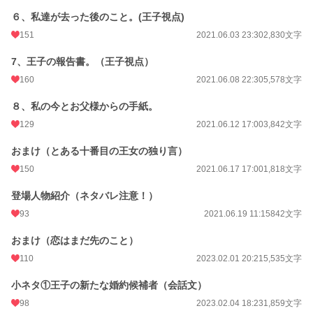
初回完結日時
2021.06.19 11:15
６、私達が去った後のこと。(王子視点)
週間ポイント
315 pt (19,459 位)
151
2021.06.03 23:30
2,830文字
月間ポイント
1,151 pt (22,248 位)
7、王子の報告書。（王子視点）
年間ポイント
9,864 pt (31,616 位)
160
2021.06.08 22:30
5,578文字
累計ポイント
214,040 pt (19,087 位)
８、私の今とお父様からの手紙。
129
2021.06.12 17:00
3,842文字
おまけ（とある十番目の王女の独り言）
150
2021.06.17 17:00
1,818文字
登場人物紹介（ネタバレ注意！）
93
2021.06.19 11:15
842文字
おまけ（恋はまだ先のこと）
110
2023.02.01 20:21
5,535文字
小ネタ①王子の新たな婚約候補者（会話文）
98
2023.02.04 18:23
1,859文字