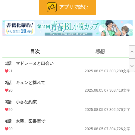
あと少しの距離がもどかしい、青春ピュアストーリー。
アプリで読む
――完結確約です！
小説
228,638 位 / 228,638 件
BL
31,391 位 / 31,391 件
お気に入り
25
目次
感想
24h.ポイント
0 pt
1話 マドレーヌと出会い
文字数
82,968
21
2025.08.05 07:30
3,289文字
更新日時
2025.08.25 07:30
2話 キュンと揺れて
初回公開日時
2025.08.05 07:30
20
2025.08.05 07:30
3,418文字
初回完結日時
2025.08.25 22:18
3話 小さな約束
20
2025.08.05 07:30
2,976文字
週間ポイント
21 pt (62,459 位)
4話 木曜、図書室で
月間ポイント
91 pt (67,482 位)
20
2025.08.05 07:30
4,726文字
年間ポイント
10,551 pt (30,387 位)