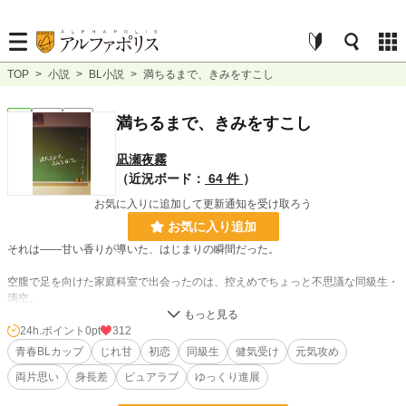
TOP
>
小説
>
BL小説
>
満ちるまで、きみをすこし
BL
完結
長編
満ちるまで、きみをすこし
凪瀬夜霧
（近況ボード：
64 件
）
お気に入りに追加して更新通知を受け取ろう
お気に入り追加
それは――甘い香りが導いた、はじまりの瞬間だった。
空腹で足を向けた家庭科室で出会ったのは、控えめでちょっと不思議な同級生・
璃空。
おっとりしていて、笑顔が可愛くて――だけど時々、寂しそうな顔をする。
24h.ポイント
0pt
312
守りたい……。もっと笑って、泣かないで。
青春BLカップ​
じれ甘
初恋
同級生
健気受け
元気攻め
一緒に過ごす時間が増えるにつれて膨らむ想いは……これが恋、だろうか。
両片思い
身長差
ピュアラブ
ゆっくり進展
璃空が可愛いわんこな夏樹と、夏樹が好きな健気な璃空。