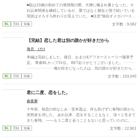
■聡は10歳の初めての発情期の際、大輝に噛まれ番となった。そ
れ以来関係を継続しているが、愛ではなく都合と情で続いている
現状はそろそろ終わりが見えていた。 ■注意*独自オメガバース設
定。■『それは愛か本能か』と同じ世界設定です。関係は一切な
文字数：9,082
BL
完結
短編
し。
【完結】恋した君は別の誰かが好きだから
海月 ぴけ
本編は完結しました。後日、おまけ&アフターストーリー随筆予
定。 青春BLカップ31位。 BETありがとうございました。 ┈┈┈
┈┈┈┈┈┈┈ 俺が好きになった人は、別の誰かが好きだからー
ー。 ┈┈┈┈┈┈┈┈┈┈ 二つの視点から見た、片思い恋愛模
文字数：103,045
BL
完結
短編
様。 じれきゅん ギャップ攻め
君に二度、恋をした。
春夜夢
十年前、初恋の幼なじみ・堂本遥は、何も告げずに春翔の前から
突然姿を消した。 あれ以来、恋をすることもなく、淡々と生きて
きた春翔。 ――もう二度と会うこともないと思っていたのに。 大
手広告代理店で働く春翔の前に、遥は今度は“役員”として現れ
文字数：22,901
BL
完結
短編
る。 変わらぬ笑顔。けれど、彼の瞳は、かつてよりずっと強く、
熱を帯びていた。 「逃がさないよ、春翔。今度こそ、お前の全部