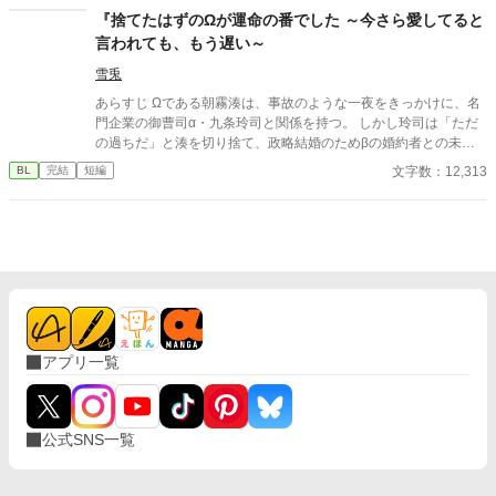
を手に入れるまで」 初恋、すれ違い、再会、そして執着。 “好
『捨てたはずのΩが運命の番でした ～今さら愛してると
き”だけでは乗り越えられなかった過去を乗り越えて、ふたりは本
言われても、もう遅い～
当の恋に辿り着けるのか―― すれ違い×再会×俺様攻め 十年越し
に交錯する、切なくも甘い溺愛ラブストーリー、開幕。
雪兎
あらすじ Ωである朝霧湊は、事故のような一夜をきっかけに、名
門企業の御曹司α・九条玲司と関係を持つ。 しかし玲司は「ただ
の過ちだ」と湊を切り捨て、政略結婚のためβの婚約者との未来
を選んだ。 深く傷ついた湊は、彼の前から姿を消す。 数か月後―
文字数：12,313
BL
完結
短編
―。 湊の身体は、これまで誰も知らなかった希少な『遅咲きΩ』
として覚醒する。 その瞬間、玲司は初めて湊こそが運命の番だっ
たと知る。 「戻ってきてくれ」 今さら必死に追いかけてくる玲
司。 だが湊の隣には、自分を支え続けてくれた医師のα・神崎伊
織がいた。 「あなたは俺を捨てたでしょう」 後悔に苦しむα、執
着する第二のα、そして希少Ωを巡る陰謀。 もう二度と傷つきた
くないΩが最後に選ぶ相手とは――。 捨てた側の後悔と執着が加
速する、すれ違いオメガバースBL。
アプリ一覧
公式SNS一覧