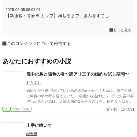
2025-08-05 08:05:07
【新連載・青春BLカップ】満ちるまで、きみをすこし
もっと見る
このコンテンツについて報告する
あなたにおすすめの小説
籠中の鳥と陽色の君〜訳アリ王子の婚約お試し期間〜
むらくも
婚約話から逃げ続けていた氷の国のα王子グラキエは、成年を機
に年貢の納め時を迎えていた。 令嬢から逃げたい一心で失言の常
習犯が選んだのは、太陽の国のΩ王子ラズリウ。 同性ならば互い
に別行動が可能だろうと見込んでの事だったけれど、どうにもそ
文字数：157,031
BL
完結
短編
うはいかなくて……？ 本当はもっと、近くに居たい。 自由で居た
いα王子×従順に振る舞うΩ王子の両片想いBL。
上手に啼いて
紺色橙