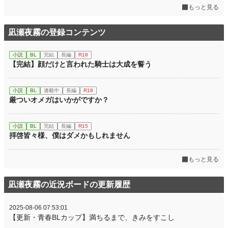
もっと見る
凪瀬夜霧の登録コンテンツ
小説
BL
完結
長編
R18
【完結】顔だけと言われた騎士は大成を誓う
小説
BL
連載中
長編
R18
厳ついオメガはいかがですか？
小説
BL
完結
長編
R15
拝啓皆々様、僕はダメかもしれません
もっと見る
凪瀬夜霧の近況ボードの更新履歴
2025-08-06 07:53:01
【更新・青春BLカップ】満ちるまで、きみをすこし