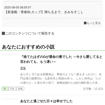
2025-08-05 08:05:07
【新連載・青春BLカップ】満ちるまで、きみをすこし
もっと見る
このコンテンツについて報告する
あなたにおすすめの小説
『捨てたはずのΩが運命の番でした ～今さら愛してると
言われても、もう遅い～
雪兎
あらすじ Ωである朝霧湊は、事故のような一夜をきっかけに、名
門企業の御曹司α・九条玲司と関係を持つ。 しかし玲司は「ただ
の過ちだ」と湊を切り捨て、政略結婚のためβの婚約者との未来
を選んだ。 深く傷ついた湊は、彼の前から姿を消す。 数か月後―
文字数：12,313
BL
完結
短編
―。 湊の身体は、これまで誰も知らなかった希少な『遅咲きΩ』
として覚醒する。 その瞬間、玲司は初めて湊こそが運命の番だっ
たと知る。 「戻ってきてくれ」 今さら必死に追いかけてくる玲
あなたと過ごせた日々は幸せでした
司。 だが湊の隣には、自分を支え続けてくれた医師のα・神崎伊