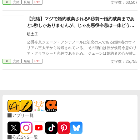
文字数：63,507
BL
完結
長編
R15
は、隣国アイゼン帝国の「冷徹皇帝」ヴォルフラムだった。
【完結】マジで婚約破棄される5秒前〜婚約破棄まであ
と5秒しかありませんが、じゃあ悪役令息は一体どうし
ろと？〜
明太子
公爵令息ジェーン・アンテノールは初恋の人である婚約者のウィ
リアム王太子から冷遇されている。 その理由は彼が侯爵令息のリ
ア・グラマシーと恋仲であるため。 ジェーンは婚約者の心が離れ
ていることを寂しく思いながらも卒業パーティーに出席する。 し
文字数：25,755
BL
完結
短編
R15
かし、その場で彼はひょんなことから自身がリアを主人公とした
物語（BLゲーム）の悪役だと気付く。 そしてこの後すぐにウィリ
アムから婚約破棄されることも。 婚約破棄まであと5秒しかあり
ませんが、じゃあ一体どうしろと？ シナリオから外れたジェーン
の行動は登場人物たちに思わぬ影響を与えていくことに。 ※小説
家になろうにも掲載しております。
アプリ一覧
公式SNS一覧