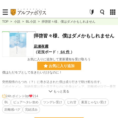
TOP
>
小説
>
BL小説
>
拝啓皆々様、僕はダメかもしれません
BL
完結
長編
R15
拝啓皆々様、僕はダメかもしれません
凪瀬夜霧
（近況ボード：
64 件
）
お気に入りに追加して更新通知を受け取ろう
お気に入り追加
僕はただモブとして生きたいだけなのに！
突然痴情のもつれ（？）に巻き込まれた僕は成り行きで助け船を出す。
このイケメン、加納先輩は見た目王子なのに中身はピュア。距離感ゼロで一番苦
手なタイプなのに何故か憎めずズルズルと一緒にいる事に。
隠れ腐男子の僕は恋愛は物語で。自分は壁希望なのにこの人と居ると妙にドキド
24h.ポイント
0pt
214
キさせられて……いや！ 違う！ 気のせいだ!！
BL
ピュアヘタレ攻め
ツンデレ受け
じれ甘
素直じゃない受け
距離感バグ
完結済み
ピュアでヘタレだけれど距離感ゼロの先輩・彰と
皮肉屋だけど世話焼きで男前なモブの澪