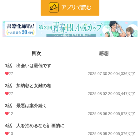
二人のじれ甘な大学生ＢＬ物語。
アプリで読む
小説
228,623 位 / 228,623 件
BL
31,391 位 / 31,391 件
お気に入り
27
24h.ポイント
0 pt
目次
感想
文字数
57,823
1話 出会いは最低です
更新日時
2025.09.17 20:00
27
2025.07.30 20:00
4,336文字
初回公開日時
2025.07.30 14:42
2話 加納彰と女難の相
初回完結日時
2025.09.17 22:45
27
2025.08.02 20:00
3,447文字
週間ポイント
21 pt (62,459 位)
3話 最悪は案外続く
12
2025.08.06 20:00
5,878文字
月間ポイント
56 pt (77,878 位)
年間ポイント
11,220 pt (29,230 位)
4話 人を泊めるなら計画的に
13
2025.08.09 20:00
5,376文字
累計ポイント
12,365 pt (88,457 位)