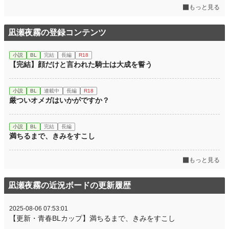
もっと見る
凪瀬夜霧の登録コンテンツ
小説
BL
完結
長編
R18
【完結】顔だけと言われた騎士は大成を誓う
小説
BL
連載中
長編
R18
厳ついオメガはいかがですか？
小説
BL
完結
長編
満ちるまで、きみをすこし
もっと見る
凪瀬夜霧の近況ボードの更新履歴
2025-08-06 07:53:01
【更新・青春BLカップ】満ちるまで、きみをすこし