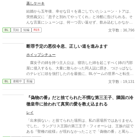
蒸しケーキ
織がいた。 「あなたは俺を捨てたでしょう」 後悔に苦しむα、執
着する第二のα、そして希少Ωを巡る陰謀。 もう二度と傷つきた
結婚から五年後、幸せな日々を過ごしていたシューン・トアは、
くないΩが最後に選ぶ相手とは――。 捨てた側の後悔と執着が加
突然義父に「息子と別れてやってくれ」と冷酷に告げられる。そ
速する、すれ違いオメガバースBL。
んな言葉にシューンは、何一つ言い返せず、飲み込むしかなかっ
た。そして、夫であるアインス・キールに離婚を切り出すが、ア
文字数：36,796
BL
完結
短編
R15
インスがそう簡単にシューンを手離す訳もなく......。
断罪予定の悪役令息、正しい道を進みます
ホイップシチュー
腐女子の姉を持つ主人公は、寝坊した姉を起こすべく姉の汚部
屋に侵入するも、大量に散らかった同人誌に躓き、つけっぱなし
のテレビに頭を強打したのを最後に、BLゲームの世界へと転生し
てしまう____ 転生先はまさかの作品唯一の悪役で、攻略対象
文字数：19,131
BL
連載中
長編
を中心に周りから忌み嫌われる悪役令息、イリス・ネーヴェルア
ーク。 ゲーム内の断罪イベントで死刑を告げられる運命にある
彼は、生きるために姉から聞いた曖昧な情報だけで様々な困難に
『偽物の番』だと捨てられた不憫な第三王子、隣国の冷
立ち向かう____!?
徹皇帝に拾われて真実の愛を教え込まれる
レイ
「出来損ない」と捨てられた場所は、私の居場所ではありません
でした。 ラングリス王国の第三王子・フィオーレは、王族の証で
ある『聖種の紋様』が現れなかったことで「偽物の番」と罵ら
れ、雪降る国境へと追放される。 死を覚悟した彼の前に現れたの