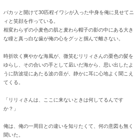
バカッと開けて30匹程イワシが入った中身を俺に見せてニ
ィと笑顔を作っている。
相変わらずの小麦色の肌と麦わら帽子の影の中にある大き
な瞳と真っ白な歯が俺の心をグッと掴んで離さない。
時折吹く爽やかな海風が、微笑むリリィさんの栗色の髪を
ゆらし、その合いの手として凪いだ海から、思い出したよ
うに防波堤にあたる波の音が、静かに耳に心地よく聞こえ
てくる。
「リリィさんは、ここに来ないときは何してるんです
か？」
俺は、俺の一周目との違いを知りたくて、何の意図も無く
聞いた。