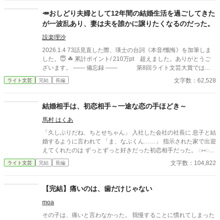
た。 「正直、澪の手ってあまりきれいじゃないよな」 私は言葉
を失った。 景人はそのまま私の指先を取ると、さっきはめたば
🥕おしどり夫婦として12年間の結婚生活を過ごしてきた
かりの指輪を抜き取った。十年待ち続けた指輪は、彼の手のひら
が一波乱あり、妻は夫を誰かに譲りたくなるのだった。
の上で冷たく光っていた。 「この指輪、瑠奈の手にあったほうが
似合うと思う」 私は手を引き戻し、信じられない思いで彼を見
設楽理沙
た。 「どういう意味？ 瑠奈と結婚するつもりなの？」 景人は
2026.1.4 73話見直した際、瑛士の台詞《本音/懺悔》を加筆しま
目を伏せ、指輪の縁を指先でなぞった。まるで、たいしたことで
した。😇 ☘ 累計ポイント/ 210万pt 超えました。ありがとうご
はない問いを少し考えているだけのようだった。 「そこまでじゃ
ざいます。 ―― 備忘録 ―― 第8回ライト文芸大賞では大
ない。ただ、会えない時間が長くなると、どうしても瑠奈のこと
賞2位ではじまり2位で終了。 最高 57,392 pt 〃
文字数：62,528
ライト文芸
完結
長編
を考えるんだ」 その瞬間、私は自分がどうやってあのタワーマ
24h/pt-1位ではじまり2位で終了。 最高 89,034 pt
ンションを出たのかさえ覚えていない。
◇ ◇ ◇ ◇ 紳士的でいつだ
って私や私の両親にやさしくしてくれる 素敵な旦那さま・・だと
結婚相手は、初恋相手～一途な恋の手ほどき～
思ってきたのに。 隠された夫の一面を知った日から、眞奈の苦悩
馬村 はくあ
が 始まる。 苦しくて、悲しくてもののすごく惨めで・・ 消えて
しまいたいと思う眞奈は小さな子供のように 大きな声で泣いた。
「久しぶりだね、ちとせちゃん」 入社した会社の社長に 息子と結
泣きながらも、よろけながらも、気がつけば 大地をしっかりと踏
婚するように言われて 「ま、なぶくん……」 指示された家で出迎
みしめていた。 そう、立ち止まってなんていられない。 ☆－★－
えてくれたのは ずっとずっと好きだった初恋相手だった。 ◌⑅ ◌┈
☆－★＋☆－★－☆－★＋☆－★－☆－★ 2025.4.19☑～
┈┈┈┈┈┈┈┈┈┈┈┈┈┈┈┈◌⑅ ◌ ちょっぴり照れ屋な新人
文字数：104,822
ライト文芸
完結
長編
保険師 鈴野 ちとせ -Chitose Suzuno- × 俺様なイケメン副社長 遊
佐 学 -Manabu Yusa- ◌⑅ ◌┈┈┈┈┈┈┈┈┈┈┈┈┈┈┈┈┈◌
⑅ ◌ 「これからよろくね、ちとせ」 ずっと人生を諦めてたちとせ
【完結】痛いのは、歯だけじゃない
にとって これは好きな人と幸せになれる 大大大チャンス到来！
moa
「結婚したい人ができたら、いつでも離婚してあげるから」 この
先には幸せな未来しかないと思っていたのに。 「感謝してるよ、
その子は、痛いと言わなかった。 我慢することに慣れてしまった