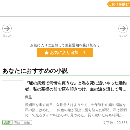
しおりを挟む
前の話
次の話
お気に入りに追加して更新通知を受け取ろう
お気に入り追加
7
あなたにおすすめの小説
『嘘の病気で同情を買うな』と私を死に追いやった婚約
者、私の墓標の前で額を叩きつけ、血の涙を流して号泣
する大破滅！
熾星
婚姻届を出す前日、久世景人はようやく、十年遅れの婚約指輪を
私の指にはめた。 銀色の輪が薬指に滑り込んだ瞬間、私は照明
の下で光るダイヤをぼんやり見つめた。長く続いた待ち時間が、
やっと終わったような気がした。けれど次の瞬間、彼は私の手を
文字数：20,838
恋愛
完結
短編
見下ろし、まるで似合わない品物を評するように静かな声で言っ