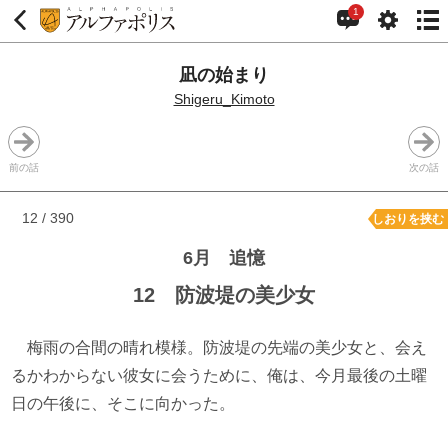
1
凪の始まり
Shigeru_Kimoto
前の話
次の話
12 / 390
しおりを挟む
6月 追憶
12 防波堤の美少女
梅雨の合間の晴れ模様。防波堤の先端の美少女と、会え
るかわからない彼女に会うために、俺は、今月最後の土曜
日の午後に、そこに向かった。