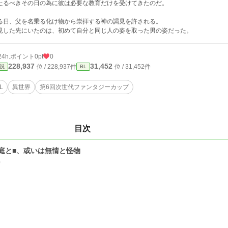
たるべきその日の為に彼は必要な教育だけを受けてきたのだ。
る日、父を名乗る化け物から崇拝する神の謁見を許される。
見した先にいたのは、初めて自分と同じ人の姿を取った男の姿だった。
24h.ポイント
0pt
0
228,937
31,452
位 / 228,937件
位 / 31,452件
説
BL
L
異世界
第6回次世代ファンタジーカップ
目次
庭と■、或いは無情と怪物
0