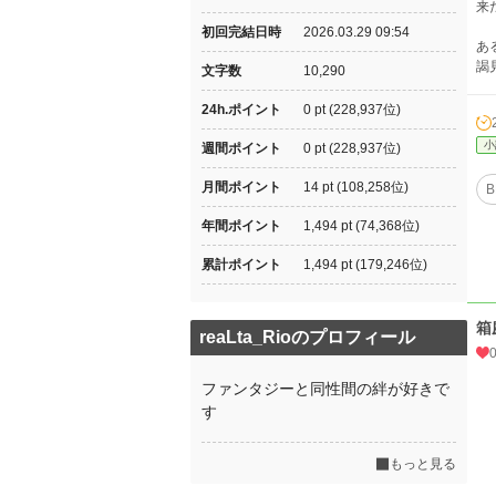
来
初回完結日時
2026.03.29 09:54
あ
謁
文字数
10,290
24h.ポイント
0 pt (228,937位)
小
週間ポイント
0 pt (228,937位)
月間ポイント
14 pt (108,258位)
B
年間ポイント
1,494 pt (74,368位)
累計ポイント
1,494 pt (179,246位)
箱
reaLta_Rioのプロフィール
ファンタジーと同性間の絆が好きで
す
もっと見る