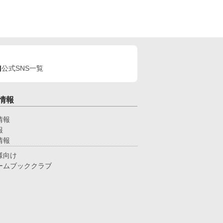
。 「これじゃあ原作のイライと変わらないじゃ
！」 その後体調不良を訴え、医師に診てもらうと
んでもない事を言われたのだった。 「あなた……Ω
なっていますよ」 「へ？」 そしてワンナイトをし
男がまさかの国の英雄で、まさかまさか求愛し公開
ロポーズまでして来て―― オメガバースの世界で
命に導かれる、強引な俺様α×頑張り屋な元悪役令
公式SNS一覧
の元βのΩのラブストーリー。
情報
情報
報
情報
様向け
ームブッククラブ