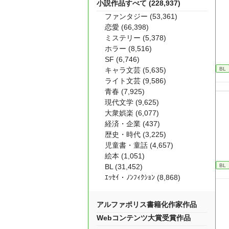
小説作品すべて (228,937)
ファンタジー (53,361)
恋愛 (66,398)
ミステリー (5,378)
ホラー (8,516)
SF (6,746)
BL
キャラ文芸 (5,635)
ライト文芸 (9,586)
青春 (7,925)
現代文学 (9,625)
大衆娯楽 (6,077)
経済・企業 (437)
歴史・時代 (3,225)
児童書・童話 (4,657)
絵本 (1,051)
BL
BL (31,452)
ｴｯｾｲ・ﾉﾝﾌｨｸｼｮﾝ (8,868)
アルファポリス書籍化作家作品
Webコンテンツ大賞受賞作品