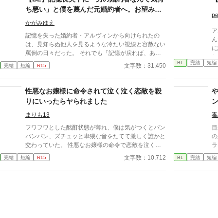
ち悪い」と僕を蔑んだ元婚約者へ。お望み通
pe
り消えてあげましたので、今更記憶が戻った
かがみゆえ
と泣きつかれても
ア
記憶を失った婚約者・アルヴィンから向けられたの
ん
は、見知らぬ他人を見るような冷たい視線と容赦ない
に
罵倒の日々だった。 それでも「記憶が戻れば、あの
か
優しい彼に戻るはず」と耐え続けたニコラス。 しか
BL
完結
短編
物
文字数：31,450
完結
短編
R15
し、アルヴィンがみんなの前でニコラスの手紙を破り
ァ
ながら嘲笑した時、ついに限界を迎える。 「僕が愛
く
したアルヴィンは、あの日死んだんだ」 ​誰も信じら
性悪なお嬢様に命令されて泣く泣く恋敵を殺
小
れなくなったニコラスは隣国へ留学することになっ
ん
りにいったらヤられました
た。 留学先で過去を乗り越え、新しい幸福を掴んだ
に
ニコラス。 そこへ「記憶が戻った」と涙を流すアル
まりも13
毒
く
ヴィンが現れるが、すでにニコラスの心には少しの情
り
フワフワとした酩酊状態が薄れ、僕は気がつくとパン
目
も残ってなくて―――……。
は
パンパン、ズチュッと卑猥な音をたてて激しく誰かと
の
用
交わっていた。 性悪なお嬢様の命令で恋敵を泣く泣
ラ
か
く殺りに行ったら逆にヤラれちゃった、ちょっとアホ
た
文字数：10,712
完結
短編
R15
BL
完結
短編
た
な子の話です。 （ムーンライトノベルにも掲載して
と
います）
る
結
と
う
せ
目