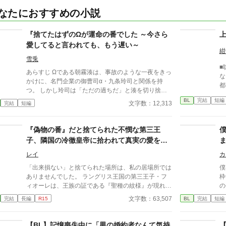
なたにおすすめの小説
『捨てたはずのΩが運命の番でした ～今さら
愛してると言われても、もう遅い～
紺
雪兎
■
あらすじ Ωである朝霧湊は、事故のような一夜をきっ
な
かけに、名門企業の御曹司α・九条玲司と関係を持
都
つ。 しかし玲司は「ただの過ちだ」と湊を切り捨
い
て、政略結婚のためβの婚約者との未来を選んだ。 深
BL
完結
短編
本
文字数：12,313
完結
短編
く傷ついた湊は、彼の前から姿を消す。 数か月後―
―。 湊の身体は、これまで誰も知らなかった希少な
『遅咲きΩ』として覚醒する。 その瞬間、玲司は初め
『偽物の番』だと捨てられた不憫な第三王
て湊こそが運命の番だったと知る。 「戻ってきてく
子、隣国の冷徹皇帝に拾われて真実の愛を教
れ」 今さら必死に追いかけてくる玲司。 だが湊の隣
え込まれる
には、自分を支え続けてくれた医師のα・神崎伊織が
レイ
カ
いた。 「あなたは俺を捨てたでしょう」 後悔に苦し
「出来損ない」と捨てられた場所は、私の居場所では
僕
むα、執着する第二のα、そして希少Ωを巡る陰謀。
ありませんでした。 ラングリス王国の第三王子・フ
枠
もう二度と傷つきたくないΩが最後に選ぶ相手とは―
ィオーレは、王族の証である『聖種の紋様』が現れな
の
―。 捨てた側の後悔と執着が加速する、すれ違いオ
かったことで「偽物の番」と罵られ、雪降る国境へと
だ
文字数：63,507
完結
長編
R15
BL
完結
短編
メガバースBL。
追放される。 死を覚悟した彼の前に現れたのは、隣
し
国アイゼン帝国の「冷徹皇帝」ヴォルフラムだった。
て
​【BL】記憶喪失中に「男の婚約者なんて気持
【