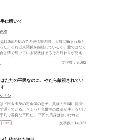
上手に啼いて
色橙
聡は10歳の初めての発情期の際、大輝に噛まれ番と
った。それ以来関係を継続しているが、愛ではなく
合と情で続いている現状はそろそろ終わりが見えて
た。 ■注意*独自オメガバース設定。■『それは愛か
文字数：9,082
能か』と同じ世界設定です。関係は一切なし。
僕はただの平民なのに、やたら敵視されてい
ます
シナシ
はド田舎出身の定食屋の息子。貴族の学園に特待生
で通っている。ちょっと光属性の魔法が使えるだけ
平凡で善良な平民だ。 平民の肩身は狭いけれど、
んだん周りにも馴染んできた所。 真面目に勉強を
文字数：14,873
R15
ているだけなのに、何故か公爵令嬢に目をつけられ
しまったようでーー？
bl】砕かれた誇り