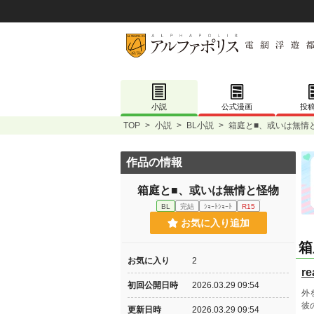
小説
公式漫画
投
TOP
>
小説
>
BL小説
>
箱庭と■、或いは無情
作品の情報
箱庭と■、或いは無情と怪物
BL
完結
ｼｮｰﾄｼｮｰﾄ
R15
お気に入り追加
箱
お気に入り
2
re
初回公開日時
2026.03.29 09:54
外
彼
更新日時
2026.03.29 09:54