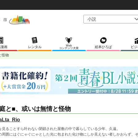
Web
稿漫画
レンタル
絵本ひろば
ビジ
コンテンツ大賞
と怪物
庭と■、或いは無情と怪物
aLta_Rio
を見ることすら叶わない閉鎖された屋敷の中で暮らしている少年、久遠。
の周囲にはぐにゃぐにゃとした光に包まれた化け物にしか見えない者しかおらず、