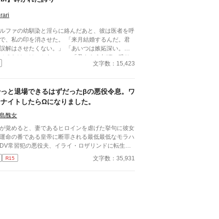
rari
ルファの幼馴染と淫らに絡んだあと、彼は医者を呼
で、私の印を消させた。 「来月結婚するんだ。君
誤解はさせたくない。」 「あいつは嫉妬深い。泣
せるわけにはいかない。」 「君ももう年頃の残り
文字数：15,423
のオメガだろ？ 俺の印をつけたまま、他のアルフ
とお見合いするなんてありえない。」 彼は冷た
、けれどどこか薄情な笑みを浮かべながら、一枚の
やっと退場できるはずだったβの悪役令息。ワ
切手を私に投げ渡す。 「長い間、俺に従ってきた
だから、君を傷つけたりはしない。」 「結婚の日
ンナイトしたらΩになりました。
は招待状を送る。必ず来て、席につけよ。」 --- い
島醜女
つかのコメントを拝見し、大変申し訳なく思ってお
ます。 私は現在日本語を勉強しており、この文章
が覚めると、妻であるヒロインを虐げた挙句に彼女
AI作品ではありませんが、 一部に翻訳ソフトを使
運命の番である皇帝に断罪される最低最低なモラハ
しています。 もし読んでくださる中で日本語のお
DV常習犯の悪役夫、イライ・ロザリンドに転生し
しな点をご指摘いただけましたら、 本当にありが
。 そんな最期は絶対に避けたいイライはヒーロー
文字数：35,931
R15
く思います。
ヒロインの仲を結ばせつつ、ヒロインと円満に別れ
為に策を練った。 彼の努力は実り、主人公たちは
ばれ、イライはお役御免となった。 「これでやっ
安心して退場できる」 これまでの自分の努力を労
ように酒場で飲んでいたイライは、いい薫りを漂わ
る男と意気投合し、彼と一夜を共にしてしまう。
が覚めると罪悪感に襲われ、すぐさま宿を去ってい