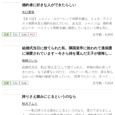
婚約者に好きな人ができたらしい
矢口愛留
【全３話】 シャノン・ルビーレッド伯爵令嬢は、リュカ・アメジ
スト侯爵令息と婚約を結んでいた。 ある日、シャノンは、婚約者
がニーナ・ペリドット男爵令嬢に懸想しているという噂を耳にす
る。 シャノンは断罪を回避するため、リュカとの婚約を円満に解
文字数：6,800
恋愛
完結
短編
R15
消しようとするが――。 ※ エブリスタに習作として掲載したもの
を改稿した作品です。 ※ 小説家になろうにも掲載しています。
結婚式当日に捨てられた私、隣国皇帝に拾われて過保護
に溺愛されています～今さら姉を選んだ王子が後悔して
も手遅れです～
唯崎りいち
結婚式当日、私は“替え玉”として捨てられた。 本物の姉が戻って
きたから、もう必要ないのだと。 けれど—— 私こそが、誰も知ら
なかった“本物の価値”を持っていた。 世界でただ一人、すべてを
癒す力。 そして、その価値を知るただ一人の人が、皇帝となって
文字数：5,824
恋愛
完結
短編
私を迎えに来る。 これは、すべてを失った少女が、本当に必要と
される場所へ辿り着く物語。
誇りさえ踏みにじるというのなら
秋月アムリ
――私の誇りさえ踏みにじるというのなら、受けて立ちましょ