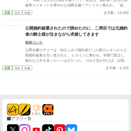
う 地味で控えめな侯爵令嬢イザラ。彼女は、婚約者である公爵
嫡男エリオットを華やかな伯爵令嬢ベアトリスに奪われ、「真実
の愛」を見つけたという身勝手な理由で一方的に婚約破棄を突き
文字数：19,569
恋愛
完結
短編
つけられる。 ベアトリスからは地味で退屈な女と公然と蔑ま
れ、尊厳を踏みにじられたイザラ。 だが、彼女は涙を見せず、
侯爵家の誇りを守るため不当な破棄を断固として拒否。たった一
公開婚約破棄されたので諦めたのに、二周目では元婚約
人で反撃の証拠集めを開始する。 彼女が助力を求めたのは、社
者の騎士様が泣きながら求婚してきます
交界から距離を置き、冷徹と噂される辺境伯アレクシス。彼は、
イザラの持つ鋼のような意志と冷静な知性を見抜き、彼女の非公
唯崎りいち
式な協力者となる。 しかし、そんな彼女を待っていたのは「辺
公爵令嬢ロザリーは、幼なじみで婚約者だった騎士レオンから公
境伯と不貞を働いている」という、さらに悪質な濡れ衣だった―
開婚約破棄を言い渡された。 ヒロインに奪われ、学園で孤立し、
―
惨めな人生を送った――はずだった。 けれど気が付けば、記憶を
持ったまま子供時代へと戻っていた。 二度目の人生ではもう彼を
文字数：8,105
恋愛
完結
短編
追いかけない。 婚約もしない。 今度こそ自分の幸せを見つける。
そう決めたのに―― 「ロザリー、結婚してくれ」 なぜか今度はレ
オンの方が必死に求婚してくる。 何度断っても諦めず、 学園では
王太子まで参戦し、 気付けば溺愛包囲網が完成していて……？ 前
世で私を捨てたくせに、 二周目では泣きながら追いかけてくる騎
士様がうるさいです。 不器用騎士×やり直し悪役令嬢の、逆転追
いかけラブコメ。
アプリ一覧