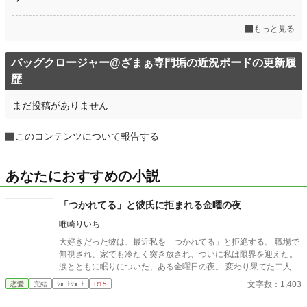
もっと見る
バッグクロージャー@ざまぁ専門垢の近況ボードの更新履
歴
まだ投稿がありません
このコンテンツについて報告する
あなたにおすすめの小説
「つかれてる」と彼氏に拒まれる金曜の夜
唯崎りいち
大好きだった彼は、最近私を「つかれてる」と拒絶する。 職場で
無視され、家でも冷たく突き放され、ついに私は限界を迎えた。
涙とともに眠りについた、ある金曜日の夜。 変わり果てた二人の
関係は、予想もしない結末を迎える。
文字数：1,403
恋愛
完結
ｼｮｰﾄｼｮｰﾄ
R15