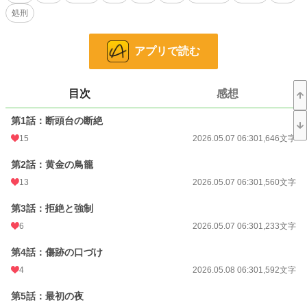
処刑
恋愛
10,843 位 / 66,313 件
お気に入り
29
アプリで読む
24h.ポイント
21 pt
文字数
44,772
目次
感想
更新日時
2026.05.30 06:30
第1話：断頭台の断絶
15
2026.05.07 06:30
1,646文字
初回公開日時
2026.05.07 06:30
初回完結日時
2026.05.07 06:30
第2話：黄金の鳥籠
13
2026.05.07 06:30
1,560文字
週間ポイント
112 pt (32,695 位)
第3話：拒絶と強制
月間ポイント
560 pt (32,922 位)
6
2026.05.07 06:30
1,233文字
年間ポイント
26,399 pt (16,573 位)
第4話：傷跡の口づけ
累計ポイント
26,434 pt (62,048 位)
4
2026.05.08 06:30
1,592文字
第5話：最初の夜