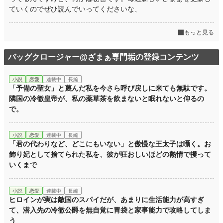
ていくのでぜひ読んでいってくださいな、
もっと見る
バッグクロージャー@ざまぁ専門垢の登録コンテンツ
小説
恋愛
連載中
長編
「予備の聖女」と蔑んだ私を今さら呼び戻しに来ても無駄です。
隣国の冷徹皇帝が、私の薬草茶を飲まないと眠れないと仰るの
で。
小説
恋愛
連載中
長編
「君の代わりなど、どこにもいない」と傲慢な王太子は囁く。お
飾り妃として捨てられた私を、彼が狂おしいほどの熱情で攫って
いくまで
小説
恋愛
連載中
長編
ヒロインが実は敵国のスパイだが、あまりに生活能力が高すぎ
て、潜入先の冷徹公爵を無自覚に胃袋と家事能力で攻略してしま
う