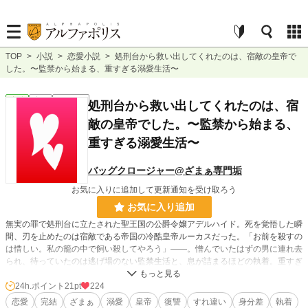
TOP
>
小説
>
恋愛小説
>
処刑台から救い出してくれたのは、宿敵の皇帝で
した。〜監禁から始まる、重すぎる溺愛生活〜
恋愛
完結
ｼｮｰﾄｼｮｰﾄ
処刑台から救い出してくれたのは、宿
敵の皇帝でした。〜監禁から始まる、
重すぎる溺愛生活〜
バッグクロージャー@ざまぁ専門垢
お気に入りに追加して更新通知を受け取ろう
お気に入り追加
無実の罪で処刑台に立たされた聖王国の公爵令嬢アデルハイド。死を覚悟した瞬
間、刃を止めたのは宿敵である帝国の冷酷皇帝ルーカスだった。「お前を殺すの
は惜しい。私の籠の中で飼い殺してやろう」――。憎んでいたはずの男に連れ去
られ、待っていたのは逃げ場のない監禁生活と、息が詰まるほどの執着。重すぎ
る愛に溺れる、官能的で甘美な復讐譚 。
24h.ポイント
21pt
224
恋愛
完結
ざまぁ
溺愛
皇帝
復讐
すれ違い
身分差
執着
小説
25,084 位 / 228,585 件