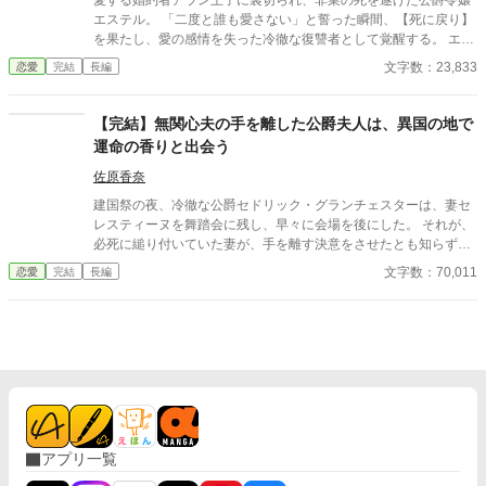
愛する婚約者アラン王子に裏切られ、非業の死を遂げた公爵令嬢
エステル。 「二度と誰も愛さない」と誓った瞬間、【死に戻り】
を果たし、愛の感情を失った冷徹な復讐者として覚醒する。 エス
テルの標的は、自分を裏切った元婚約者と仲間たち。彼女は未来
文字数：23,833
恋愛
完結
長編
の知識を武器に、王国の影の支配者ノア宰相と接触。「私の知性
を利用し、絶対的な庇護を」と、大胆な契約結婚を持ちかける。
【完結】無関心夫の手を離した公爵夫人は、異国の地で
運命の香りと出会う
佐原香奈
建国祭の夜、冷徹な公爵セドリック・グランチェスターは、妻セ
レスティーヌを舞踏会に残し、早々に会場を後にした。 それが、
必死に縋り付いていた妻が、手を離す決意をさせたとも知らず、
夜中まで仕事のことしか考えていなかった。 セドリックが帰宅す
文字数：70,011
恋愛
完結
長編
ると、屋敷に残されていたのは、一通の離縁届と脱ぎ捨てられた
絹の靴。そして、彼女が置いていった嗅いだことのない白檀の香
りだけだった。 すべてを捨てて貿易都市カリアへ渡った彼女は、
名もなき調香師「セレス」として覚醒する。 一方、消えた妻を追
うセドリックの手元に届いたのは、かつての冷たい香りとは似て
非なる、温かな光を宿した白檀の香水。 「これは、彼女の復讐
か、それとも再生か——」 執念に駆られ、見知らぬ地へ降り立っ
た公爵が目にしたのは、異国の貿易王の隣で、誰よりも自由に、
見たこともない笑顔で微笑む「他人」となった妻の姿だった。 誤
アプリ一覧
字、修正漏れ教えてくださってありがとうございます！