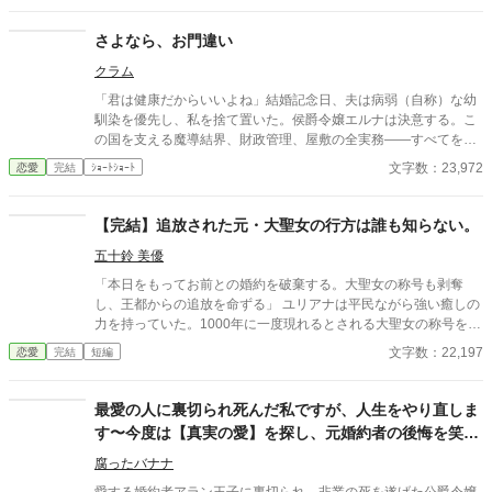
く言えず、二人の距離が近過ぎても見ている事しかできなかっ
た。 ヒューゴとの交流会の日、セレスはヒューゴと観るために
さよなら、お門違い
両親が送ってくれた歌劇のチケットを用意していたのだが、ヒュ
クラム
ーゴに付いてきたニーナにチケットを強請られてしまう。 「ニー
ナに譲ってくれないか？」ヒューゴのひと事でチケットを譲る事
「君は健康だからいいよね」結婚記念日、夫は病弱（自称）な幼
になり、帰りの馬車がないセレスは徒歩で帰る事になる。日が落
馴染を優先し、私を捨て置いた。侯爵令嬢エルナは決意する。こ
ちかける街の中を歩くセレスは、帰り道が分からずに迷子になっ
の国を支える魔導結界、財政管理、屋敷の全実務――すべてを投
てしまう。そんなセレスを偶然見かけて声をかけてくれたのが、
げ出し、私の価値を正しく評価する場所へ行くと。鍵を折った瞬
文字数：23,972
恋愛
完結
ｼｮｰﾄｼｮｰﾄ
帝国からの留学生でセレスと同じクラスのアルウィンだった。 ※
間、崩壊は始まった。今さら愛している？ お門違いも甚だしいで
作者独自の世界観によって創作された物語です。細かな設定やス
すわ。
トーリー展開等が気になる方は、ブラウザバックをお願い致しま
【完結】追放された元・大聖女の行方は誰も知らない。
す。 ※感想はありがたく拝読させていただいていますが、公開す
べきではないと作者が判断いたしました感想につきましては却下
五十鈴 美優
をさせていただいております。
「本日をもってお前との婚約を破棄する。大聖女の称号も剥奪
し、王都からの追放を命ずる」 ユリアナは平民ながら強い癒しの
力を持っていた。1000年に一度現れるとされる大聖女の称号を得
て、婚約者となった王子リッドと共に魔物討伐に邁進する日々を
文字数：22,197
恋愛
完結
短編
送っていた。 だがリッドはユリアナを休ませることなく働かせ、
ユリアナの癒しの力を濁らせていた。 そんな時に圧倒的な力を持
つ上級魔物が、王国北部に襲来する。 ユリアナは全力を尽くした
最愛の人に裏切られ死んだ私ですが、人生をやり直しま
ものの、多くの犠牲を出してしまった。 ユリアナはその責任を押
す〜今度は【真実の愛】を探し、元婚約者の後悔を笑っ
し付けられ、大聖女の称号を剥奪される。リッドからの婚約破棄
て見届ける〜
に加え、王都からの追放を命じられた。 それから一年。ユリアナ
腐ったバナナ
はユーリと名を改め、顔を隠し、新たな職に就いていた。