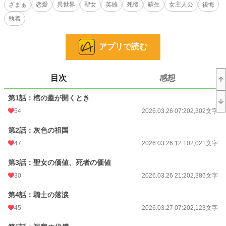
ざまぁ
恋愛
異世界
聖女
英雄
死後
蘇生
女主人公
後悔
小説
228,851 位 / 228,851 件
執着
恋愛
66,374 位 / 66,374 件
アプリで読む
お気に入り
104
24h.ポイント
0 pt
目次
感想
文字数
61,785
第1話：棺の蓋が開くとき
更新日時
2026.04.18 17:40
54
2026.03.26 07:20
2,302文字
初回公開日時
2026.03.26 07:20
第2話：灰色の祖国
初回完結日時
2026.04.26 13:56
47
2026.03.26 12:10
2,021文字
週間ポイント
84 pt (36,763 位)
第3話：聖女の価値、死者の価値
月間ポイント
1,034 pt (23,686 位)
30
2026.03.26 21:20
2,386文字
年間ポイント
51,721 pt (10,159 位)
第4話：騎士の落涙
45
2026.03.27 07:20
2,123文字
累計ポイント
51,833 pt (43,765 位)