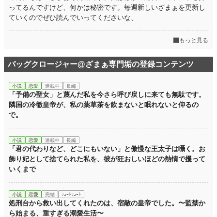
ってるんですけど、何かは秘密です。毎週新しいざまぁを更新し
ていくのでぜひ読んでいってくださいな、
もっと見る
バッグクロージャー@ざまぁ専門垢の登録コンテンツ
小説
恋愛
連載中
長編
「予備の聖女」と蔑んだ私を今さら呼び戻しに来ても無駄です。
隣国の冷徹皇帝が、私の薬草茶を飲まないと眠れないと仰るの
で。
小説
恋愛
連載中
長編
「君の代わりなど、どこにもいない」と傲慢な王太子は囁く。お
飾り妃として捨てられた私を、彼が狂おしいほどの熱情で攫って
いくまで
小説
恋愛
完結
ｼｮｰﾄｼｮｰﾄ
処刑台から救い出してくれたのは、宿敵の皇帝でした。〜監禁か
ら始まる、重すぎる溺愛生活〜