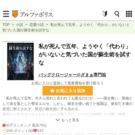
TOP
>
小説
>
恋愛小説
>
私が死んで五年、ようやく「代わり」がいないと
気づいた国が蘇生術を試すな
恋愛
完結
長編
私が死んで五年、ようやく「代わり」
がいないと気づいた国が蘇生術を試す
な
バッグクロージャー@ざまぁ専門垢
お気に入りに追加して更新通知を受け取ろう
お気に入り追加
「私が死んで五年。今さら戻れと言われても困るのだが」――国を救い、英雄と
して命を落とした聖女エルセ。しかし、彼女を使い捨てた祖国は、彼女亡き後の
衰退に耐えきれず、禁忌の蘇生術に手を染める。
墓所から引きずり出されたエルセが見たのは、かつての仲間たちの醜い後悔と、
崩壊寸前の王都だった。
これは、死してなお利用されようとする英雄による、静かなる「復讐」と「決
HOTランキング 最高78位
別」の物語。
24h.ポイント
0pt
643