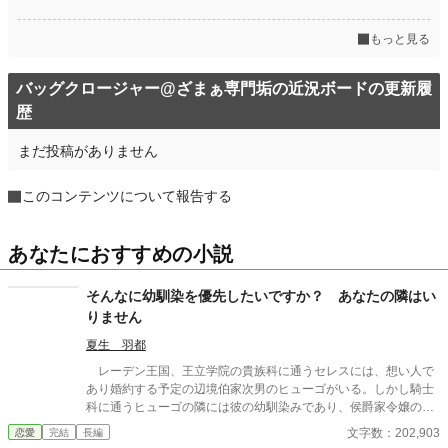
もっと見る
バッグクロージャー@ざまぁ専門垢の近況ボードの更新履
歴
まだ投稿がありません
このコンテンツについて報告する
あなたにおすすめの小説
そんなに幼馴染を優先したいですか？ あなたの隣はい
りません
夏生 羽都
レーデン王国、王立学院の貴族科に通うセレスには、想い人で
あり婚約する予定の辺境伯家次男のヒューゴがいる。しかし騎士
科に通うヒューゴの隣には彼の幼馴染みであり、侯爵家令嬢のニ
ーナがいつもいるのだった。 子爵家に後見をしてもらう事で学
文字数：202,903
恋愛
完結
長編
院へ通っているセレスは、高位貴族であるニーナとヒューゴに強