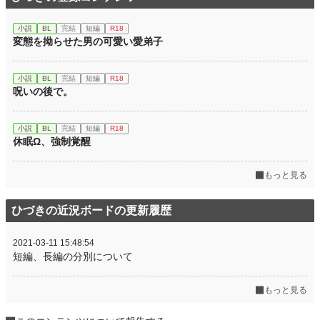
小説
BL
完結
短編
R18
変態を拗らせた男の可愛い愛弟子
小説
BL
完結
短編
R18
呪いの後で。
小説
BL
完結
短編
R18
休眠Ω、強制覚醒
もっと見る
ひづきの近況ボードの更新履歴
2021-03-11 15:48:54
短編、長編の分別について
もっと見る