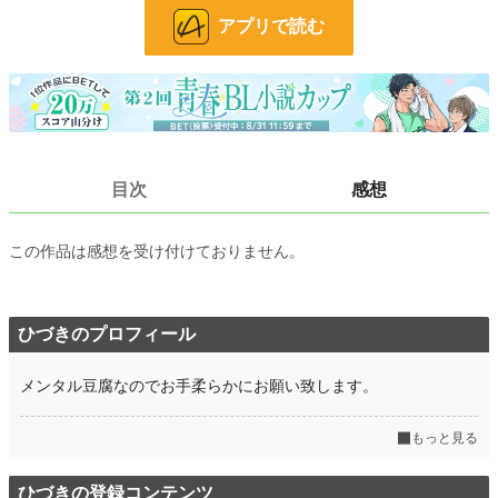
お気に入り
126
アプリで読む
24h.ポイント
0 pt
文字数
12,503
更新日時
2022.07.07 21:00
初回公開日時
2022.07.07 21:00
目次
感想
初回完結日時
2022.07.07 21:00
週間ポイント
84 pt (36,342 位)
この作品は感想を受け付けておりません。
月間ポイント
399 pt (38,587 位)
年間ポイント
6,674 pt (39,610 位)
ひづきのプロフィール
累計ポイント
63,571 pt (39,218 位)
メンタル豆腐なのでお手柔らかにお願い致します。
もっと見る
ひづきの登録コンテンツ