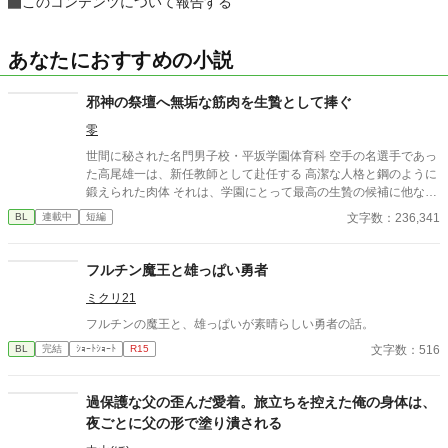
このコンテンツについて報告する
あなたにおすすめの小説
邪神の祭壇へ無垢な筋肉を生贄として捧ぐ
零
世間に秘された名門男子校・平坂学園体育科 空手の名選手であっ
た高尾雄一は、新任教師として赴任する 高潔な人格と鋼のように
鍛えられた肉体 それは、学園にとって最高の生贄の候補に他なら
なかった 至高の筋肉を持つ、精神を削られ意志をなくした青年を
文字数：236,341
BL
連載中
短編
太古の神に捧げるため、“水”、“風”、“土”の信奉者達が暗躍する 意
志をなくし筋肉の操り人形と化した“デク” 消える教師 山奥の男子
校で繰り広げられるダークファンタジー
フルチン魔王と雄っぱい勇者
ミクリ21
フルチンの魔王と、雄っぱいが素晴らしい勇者の話。
文字数：516
BL
完結
ｼｮｰﾄｼｮｰﾄ
R15
過保護な父の歪んだ愛着。旅立ちを控えた俺の身体は、
夜ごとに父の形で塗り潰される