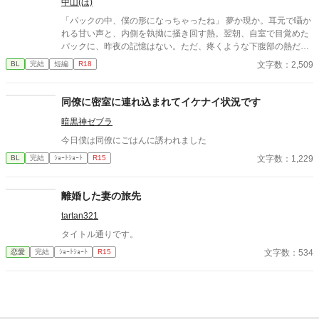
中山(ほ)
「パックの中、僕の形になっちゃったね」 夢か現か。耳元で囁か
れる甘い声と、内側を執拗に掻き回す熱。翌朝、自室で目覚めた
パックに、昨夜の記憶はない。ただ、疼くような下腹部の熱だけ
が残っていた。 相談しようと向かった相手こそが、自分を侵食し
文字数：2,509
BL
完結
短編
R18
ている張本人だとも知らずに、パックは父の部屋の扉を開く。 こ
のお話はムーンライトでも投稿してます〜
同僚に密室に連れ込まれてイケナイ状況です
暗黒神ゼブラ
今日僕は同僚にごはんに誘われました
文字数：1,229
BL
完結
ｼｮｰﾄｼｮｰﾄ
R15
離婚した妻の旅先
tartan321
タイトル通りです。
文字数：534
恋愛
完結
ｼｮｰﾄｼｮｰﾄ
R15