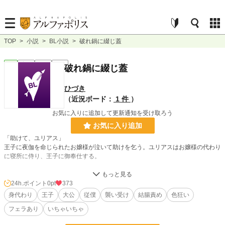
TOP
>
小説
>
BL小説
>
破れ鍋に綴じ蓋
BL
完結
短編
R18
破れ鍋に綴じ蓋
ひづき
（近況ボード：
1 件
）
お気に入りに追加して更新通知を受け取ろう
お気に入り追加
「助けて、ユリアス」
王子に夜伽を命じられたお嬢様が泣いて助けを乞う。ユリアスはお嬢様の代わり
に寝所に侍り、王子に御奉仕する。
ただ一度、それで終わるはずの関係だった。
24h.ポイント
0pt
373
身代わり
王子
大公
従僕
襲い受け
結腸責め
色狂い
小説
229,002 位 / 229,002 件
フェラあり
いちゃいちゃ
BL
31,486 位 / 31,486 件