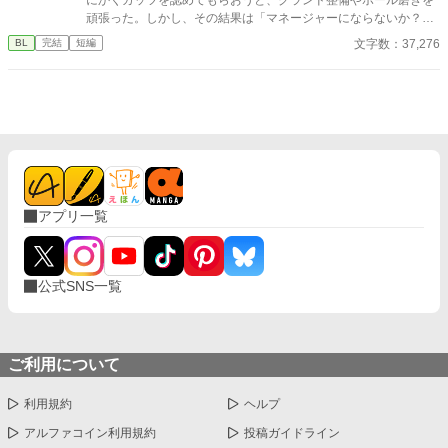
頑張った。しかし、その結果は「マネージャーにならないか？」
という監督からの言葉。瀬那は葛藤の末、マネージャーに転身す
文字数：37,276
BL
完結
短編
る。 一方、才能溢れるピッチャーの戸田遼悠。瀬那は遼悠の才
能を羨ましく思っていたが、マネージャーとして関わる内に、遼
悠が文字通り血のにじむような努力をしている事を知る。
アプリ一覧
公式SNS一覧
ご利用について
利用規約
ヘルプ
アルファコイン利用規約
投稿ガイドライン