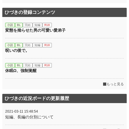
ひづきの登録コンテンツ
小説
BL
完結
短編
R18
変態を拗らせた男の可愛い愛弟子
小説
BL
完結
短編
R18
呪いの後で。
小説
BL
完結
短編
R18
休眠Ω、強制覚醒
もっと見る
ひづきの近況ボードの更新履歴
2021-03-11 15:48:54
短編、長編の分別について