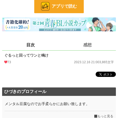
アプリで読む
小説
228,635 位 / 228,635 件
BL
31,391 位 / 31,391 件
お気に入り
24
24h.ポイント
0 pt
目次
感想
文字数
3,865
更新日時
2023.12.16 21:00
ぐるっと回ってワンと鳴け
73
2023.12.16 21:00
3,865文字
初回公開日時
2023.12.16 21:00
初回完結日時
2023.12.16 21:00
週間ポイント
28 pt (56,925 位)
ひづきのプロフィール
月間ポイント
105 pt (64,672 位)
年間ポイント
2,282 pt (64,009 位)
メンタル豆腐なのでお手柔らかにお願い致します。
累計ポイント
14,848 pt (81,591 位)
もっと見る