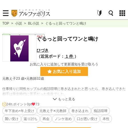
TOP
>
小説
>
BL小説
>
ぐるっと回ってワンと鳴け
BL
完結
ｼｮｰﾄｼｮｰﾄ
R18
ぐるっと回ってワンと鳴け
ひづき
（近況ボード：
1 件
）
お気に入りに追加して更新通知を受け取ろう
お気に入り追加
元教え子23 歳×元教師32歳
仕事帰りに同性カップルの痴話喧嘩に巻き込まれたと思ったら、巻き込んできた
相手は学生時代に苦手だった先生でした。
襲い受けのはずが、いざヤり始めたら返り討ちに遭い、グズグズに泣かされる。
24h.ポイント
0pt
73
年下攻め×年上受け
元教え子✕元教師
巻き込まれ
痴話喧嘩
20231216
襲い受け
返り討ち
再会
ノンケ攻め
口が悪い受け
本性
（思いついたら続きを書くかもしれません。今の所未定です）