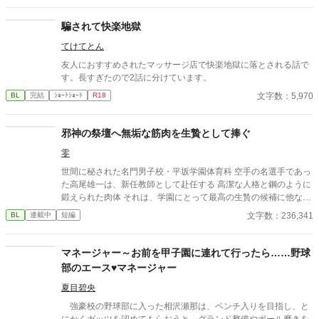
夜、取引先とのトラブル対応で二人だけが残ったオフィスで、 篠
原は上司に向かって、いつもの穏やかな口調を崩した。「……そ
騙されて快楽地獄
んな顔、部下には見せないんですね」 疲労で僅かに緩んだ榊の表
てけてとん
情。 その弱さを見逃さず、篠原はデスク越しに距離を詰める。
「強がらなくていいですよ。俺の前では、もう」 指先が榊のネク
友人におすすめされたマッサージ店で快楽地獄に落とされる話で
タイを掴む。 引き寄せられた瞬間、榊の理性は音を立てて崩れ
す。長すぎたので2話に分けています。
た。 拒むことも、許すこともできないまま、 彼は“部下”の手によ
文字数：5,970
BL
完結
ｼｮｰﾄｼｮｰﾄ
R18
って、ひとつずつ乱されていく。 言葉で支配され、触れられるた
びに、自分の知らなかった感情と快楽を知る。それは、上司とし
ての誇りを壊すほどに甘く、逃れられないほどに深い。 だが、篠
邪神の祭壇へ無垢な筋肉を生贄として捧ぐ
原の視線の奥に宿るのは、ただの欲望ではなかった。 そこには、
ずっと榊だけを見つめ続けてきた、静かな執着がある。 「俺、前
零
から思ってたんです。 あなたが誰かに“支配される”ところ、き
世間に秘された名門男子校・平坂学園体育科 空手の名選手であっ
っと綺麗だろうなって」 支配する側だったはずの男が、 支配され
た高尾雄一は、新任教師として赴任する 高潔な人格と鋼のように
ることで初めて“生きている”と感じてしまう――。 上司と部下、
鍛えられた肉体 それは、学園にとって最高の生贄の候補に他なら
立場も理性も、すべてが絡み合うオフィスの夜。 秘密の扉を開け
なかった 至高の筋肉を持つ、精神を削られ意志をなくした青年を
た榊は、もう戻れない。 快楽に溺れるその瞬間まで、彼を待つの
文字数：236,341
BL
連載中
短編
太古の神に捧げるため、“水”、“風”、“土”の信奉者達が暗躍する 意
は破滅か、それとも救いか。 ――これは、ひとりの上司が“愛”と
志をなくし筋肉の操り人形と化した“デク” 消える教師 山奥の男子
いう名の支配に沈んでいく物語。
校で繰り広げられるダークファンタジー
マネージャー～お前を甲子園に連れて行ったら……野球
部のエース♥マネージャー
夏目碧央
強豪校の野球部に入った相沢瀬那は、ベンチ入りを目指し、と
にかくガッツを認めてもらおうと、グランド整備やボール磨きを