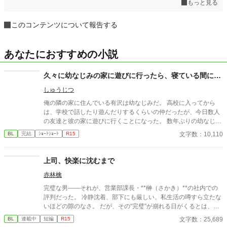
もっと見る
このコンテンツについて報告する
あなたにおすすめの小説
久々に幼なじみの家に遊びに行ったら、寝ている間に…
しゅうじつ
俺の隣の家に住んでいる有沢は幼なじみだ。 高校に入ってから
は、学校で話したり遊んだりするくらいの仲だったが、今日数人
の友達と彼の家に遊びに行くことになった。 数年ぶりの幼なじみ
の家を懐かしんでいる中、いつの間にか友人たちは帰っており、
文字数：10,110
BL
完結
ｼｮｰﾄｼｮｰﾄ
R15
幼なじみと2人きりに。 そこで俺は彼の部屋であるものを見つけ
てしまい、部屋に来た有沢に咄嗟に寝たフリをするが…
上司、快楽に沈むまで
赤林檎
完璧な男――それが、営業部課長・**榊（さかき）**の社内での
評判だった。 冷静沈着、部下にも厳しい。私生活の噂すら立たな
いほどの隙のなさ。 だが、その“完璧”が崩れる日がくるとは、誰
も想像していなかった。 入社三年目の篠原は、榊の直属の部下。
文字数：25,689
BL
連載中
短編
R15
真面目だが強気で、どこか挑発的な笑みを浮かべる青年。 ある