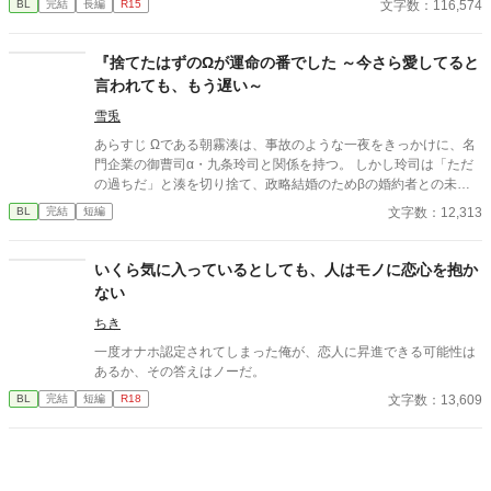
文字数：116,574
BL
完結
長編
R15
第三王子・レオンハルトにそのことを告げて騎士団を去るが、特
に引き留められるようなことはなかった。 地方貴族である実家に
戻ったセリルは、オメガになったことで見合い話を受けざるを得
『捨てたはずのΩが運命の番でした ～今さら愛してると
ない立場に。見合いに全く乗り気でないセリルの元に、意外な人
言われても、もう遅い～
物から婚約の申し入れが届く。それはかつての上司、レオンハル
トからの婚約の申し入れだった──
雪兎
あらすじ Ωである朝霧湊は、事故のような一夜をきっかけに、名
門企業の御曹司α・九条玲司と関係を持つ。 しかし玲司は「ただ
の過ちだ」と湊を切り捨て、政略結婚のためβの婚約者との未来
を選んだ。 深く傷ついた湊は、彼の前から姿を消す。 数か月後―
文字数：12,313
BL
完結
短編
―。 湊の身体は、これまで誰も知らなかった希少な『遅咲きΩ』
として覚醒する。 その瞬間、玲司は初めて湊こそが運命の番だっ
たと知る。 「戻ってきてくれ」 今さら必死に追いかけてくる玲
いくら気に入っているとしても、人はモノに恋心を抱か
司。 だが湊の隣には、自分を支え続けてくれた医師のα・神崎伊
ない
織がいた。 「あなたは俺を捨てたでしょう」 後悔に苦しむα、執
着する第二のα、そして希少Ωを巡る陰謀。 もう二度と傷つきた
ちき
くないΩが最後に選ぶ相手とは――。 捨てた側の後悔と執着が加
一度オナホ認定されてしまった俺が、恋人に昇進できる可能性は
速する、すれ違いオメガバースBL。
あるか、その答えはノーだ。
文字数：13,609
BL
完結
短編
R18