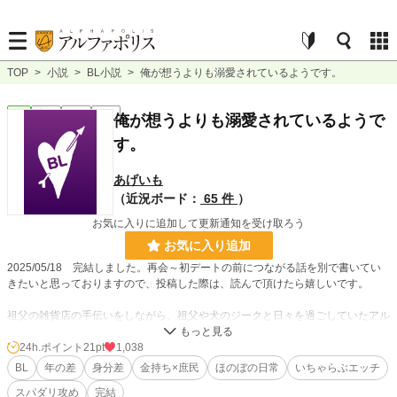
TOP
>
小説
>
BL小説
>
俺が想うよりも溺愛されているようです。
BL
完結
短編
R18
俺が想うよりも溺愛されているようで
す。
あげいも
（近況ボード：
65 件
）
お気に入りに追加して更新通知を受け取ろう
お気に入り追加
2025/05/18 完結しました。再会～初デートの前につながる話を別で書いてい
きたいと思っておりますので、投稿した際は、読んで頂けたら嬉しいです。
祖父の雑貨店の手伝いをしながら、祖父や犬のジークと日々を過ごしていたアル
ノシト。
たまに事件も起きるけれど、毎日をのんびりと過ごしていたのだが、ある日、雑
24h.ポイント
21pt
1,038
貨店に訪れた人物によってがらりと変わることになる。
BL
年の差
身分差
金持ち×庶民
ほのぼの日常
いちゃらぶエッチ
スパダリ攻め
完結
ベーレンドルフ財閥と言えば、誰もが知る大財閥。その総帥の肩書を持つ彼──