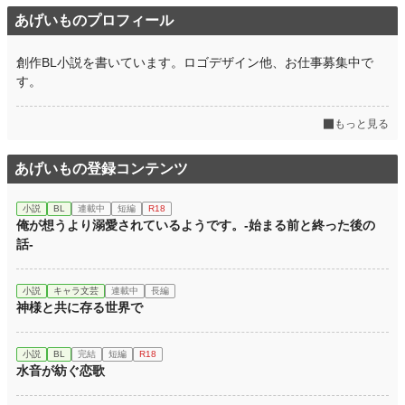
あげいものプロフィール
創作BL小説を書いています。ロゴデザイン他、お仕事募集中で
す。
もっと見る
あげいもの登録コンテンツ
小説
BL
連載中
短編
R18
俺が想うより溺愛されているようです。-始まる前と終った後の
話-
小説
キャラ文芸
連載中
長編
神様と共に存る世界で
小説
BL
完結
短編
R18
水音が紡ぐ恋歌