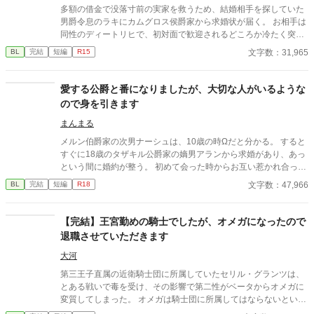
多額の借金で没落寸前の実家を救うため、結婚相手を探していた
男爵令息のラキにカムグロス侯爵家から求婚状が届く。 お相手は
同性のディートリヒで、初対面で歓迎されるどころか冷たく突き
放されてしまう。 『必要最低限関わるな』 『愛人を作るな』
文字数：31,965
BL
完結
短編
R15
『男遊びならしてもいい』 ディートリヒから実家の借金を完済す
る条件を言われたラキは、学園で令息たちとの交流を満喫中。 褒
め上手なラキの周りには可愛い令息が集まり、推し活状態に。 一
愛する公爵と番になりましたが、大切な人がいるような
方、ディートリヒだけが嫉妬で胃を痛める日々。 ラキへの恋心を
ので身を引きます
隠し続けた不器用侯爵令息に、幸せな未来は訪れるのか？ .
まんまる
メルン伯爵家の次男ナーシュは、10歳の時Ωだと分かる。 すると
すぐに18歳のタザキル公爵家の嫡男アランから求婚があり、あっ
という間に婚約が整う。 初めて会った時からお互い惹かれ合って
いると思っていた。 しかしアランにはナーシュが知らない愛する
文字数：47,966
BL
完結
短編
R18
人がいて、それを知ったナーシュはアランに離婚を申し出る。 で
もナーシュがアランの愛人だと思っていたのは⋯。 執着系α×天然
Ω 年の差夫夫のすれ違い(？)からのハッピーエンドのお話です。
【完結】王宮勤めの騎士でしたが、オメガになったので
Rシーンは※付けます ※画像はpicrewさんよりお借りしました。
退職させていただきます
Xアカウント(@wawawa_o_o_)
大河
第三王子直属の近衛騎士団に所属していたセリル・グランツは、
とある戦いで毒を受け、その影響で第二性がベータからオメガに
変質してしまった。 オメガは騎士団に所属してはならないという
法に基づき、騎士団を辞めることを決意するセリル。上司である