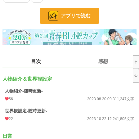
ルートヴィヒのおかげで、自分も周囲も。様々な事が動き出した───
アプリで読む
とある事件をきっかけに知り合い、恋人同士になった二人のお話。
なんちゃってスチームパンクの世界でいちゃいちゃするだけのお話。
年齢差（6歳）身分差（金持ち×一般人）黒髪×白髪CP。当て馬なし、ドロドロ
なしのほのぼのいちゃエロが基本です。
たまにシリアスも挟みますが、緩いお話がほとんどです。
※この作品はpixiv、小説家になろうにも掲載しています。
目次
感想
タイトルについているアルファベットの説明は以下の通りです。
A……全年齢。日常会話～キス程度のいちゃつき。
人物紹介＆世界観設定
B……全年齢～R15。ひたすらいちゃいちゃするだけ。キス以上本番未満。
C……R18。エッッなシーンが読みたい人向け。
人物紹介-随時更新-
D～……全年齢～R15。事後話や追加エピソード等。
56
2023.08.20 09:31
1,247文字
なので、ものによってはCしかない、Aしかない、といったことも起きます。
世界観設定-随時更新-
お好みに合わせてお選びください。
（読まなくても話が通じるようにしているつもりです）
22
2023.10.22 12:24
1,805文字
小説
25,799 位 / 229,037 件
日常