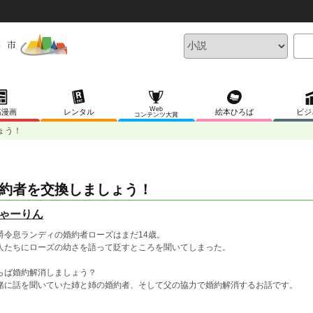
Web
稿漫画
レンタル
絵本ひろば
ビジ
コンテンツ大賞
ょう！
約者を交換しましょう！
ゃーりん
爵令息ランディの婚約者ローズはまだ14歳。
人たちにローズの幼さを語って貶すところを聞いてしまった。
らば婚約解消しましょう？
緒に話を聞いていた姉と姉の婚約者、そして父の協力で婚約解消するお話です。