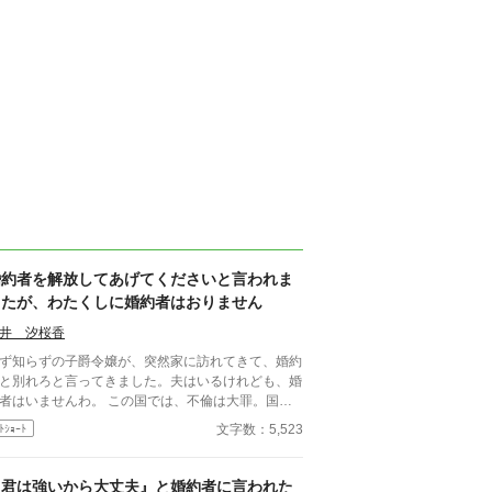
婚約者を解放してあげてくださいと言われま
したが、わたくしに婚約者はおりません
井 汐桜香
ず知らずの子爵令嬢が、突然家に訪れてきて、婚約
と別れろと言ってきました。夫はいるけれども、婚
者はいませんわ。 この国では、不倫は大罪。国教
教義に反するため、むち打ちの上、国外追放になり
文字数：5,523
ﾄｼｮｰﾄ
す。 話を擦り合わせていると、夫が帰ってき
……。
『君は強いから大丈夫』と婚約者に言われた