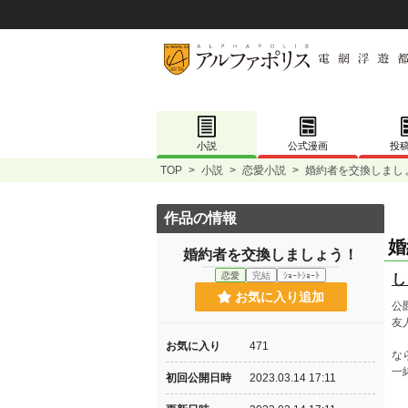
小説
公式漫画
投
TOP
>
小説
>
恋愛小説
>
婚約者を交換しまし
作品の情報
婚
婚約者を交換しましょう！
恋愛
完結
ｼｮｰﾄｼｮｰﾄ
し
お気に入り追加
公
友
お気に入り
471
な
一
初回公開日時
2023.03.14 17:11