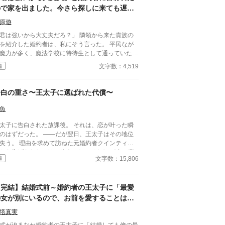
ので家を出ました。今さら探しに来ても遅い
です
原遊
君は強いから大丈夫だろ？」 隣領から来た貴族の
を紹介した婚約者は、私にそう言った。 平民なが
魔力が多く、魔法学校に特待生として通っていた私
、在学中に領主の息子に見初められた。 「君の力
文字数：4,519
編
ら、この街を守れる。一緒に守ろう」 そう言われ
彼の領地に来て、婚約した。 それから数年。 街に
ほとんど魔物が近づかなくなり、平和な日々が続い
告白の重さ〜王太子に選ばれた代償〜
―あの日までは。 隣領から来た貴族の娘
紹介した婚約者は、私にこう言った。 「君は強い
魚
大丈夫だろ？」 その言葉を聞いた瞬間、私はよ
太子に告白された放課後。 それは、恋が叶った瞬
気づく。 彼にとって私は、何だったのか。 だ
のはずだった。 ——だが翌日、王太子はその地位
ら私は、静かに街を出ることにした。 ……今さら
失う。 理由を求めて訪ねた元婚約者クインティー
しに来ても遅いです。
から告げられたのは、抗うことのできない“血の宿
文字数：15,806
編
”。 恋を選んだ代償に、彼が失ったものとは——。
【完結】結婚式前～婚約者の王太子に「最愛
の女が別にいるので、お前を愛することはな
い」と言われました～
塔真実