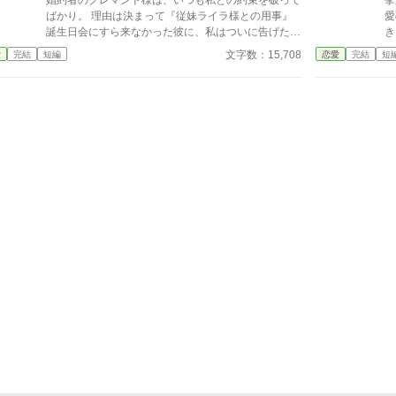
婚約者のクレマンド様は、いつも私との約束を破って
挙
ばかり。 理由は決まって『従妹ライラ様との用事』
愛
誕生日会にすら来なかった彼に、私はついに告げた。
き
「どうぞ、私以外のご令嬢をエスコートするなり、お
約
文字数：15,708
愛
完結
短編
恋愛
完結
短
出かけするなり、関係を持つなり、お好きになさって
傷
下さい。私は一切気にしませんわ」 二人の想いは、
「
重なり合えるのだろうか …… ※他のサイトにも公開
卒
しています。
に
な
位