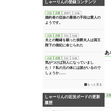
しゃーりんの登録コンテンツ
小説
恋愛
連載中
短編
婚約者の従妹の最後の手段は愛人の
ようです。
小説
恋愛
完結
短編
夫との離縁を願った侯爵夫人は国王
陛下の側妃に命じられた
あ
小説
恋愛
完結
短編
気がつけば別人になっていまし
た！？私の元の体には誰がいるので
しょうか……
もっと見る
恋
しゃーりんの近況ボードの更新
履歴