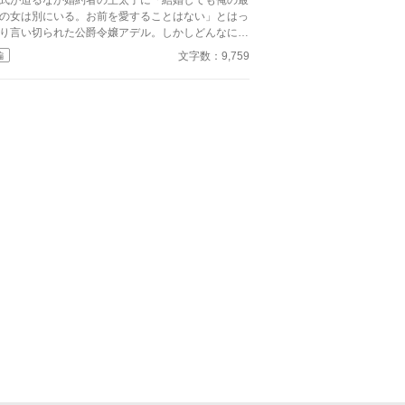
式が迫るなか婚約者の王太子に「結婚しても俺の最
の女は別にいる。お前を愛することはない」とはっ
り言い切られた公爵令嬢アデル。しかしどんなに婚
者としてないがしろにされても女性としての誇りを
文字数：9,759
編
つけられても彼女は平気だった。なぜなら大切な
心の拠り所」があるから……。しかし、王立学園の
業ダンスパーティーの夜、アデルはかつてない、世
も酷い仕打ちを受けるのだった―― ※神視点。■
ろうにも別タイトルで重複投稿←【ジャンル日間4
】。