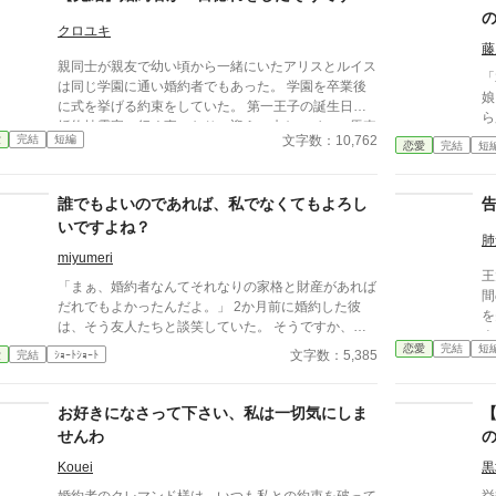
クロユキ
藤
親同士が親友で幼い頃から一緒にいたアリスとルイス
「
は同じ学園に通い婚約者でもあった。 学園を卒業後
娘
に式を挙げる約束をしていた。 第一王子の誕生日と
ら
婚約披露宴に行く事になり、迎えに来たルイスの馬車
は
文字数：10,762
愛
完結
短編
に知らない女性を乗せてからアリスの運命は変わっ
恋愛
完結
短
な
た… 誤字脱字がありますが、読んでもらえたら嬉し
て
いです。 よろしくお願いします。
は
誰でもよいのであれば、私でなくてもよろし
ていた。 ―
いですよね？
を
肺
から
miyumeri
王
うやく
「まぁ、婚約者なんてそれなりの家格と財産があれば
間
か
だれでもよかったんだよ。」 2か月前に婚約した彼
を
探
は、そう友人たちと談笑していた。 そうですか、誰
ナ
でもいいんですね。だったら、私でなくてもよいです
恋愛
完結
短
命
文字数：5,385
愛
完結
ｼｮｰﾄｼｮｰﾄ
よね？ 最初、この馬鹿子息を主人公に書いていたの
ですが なんだか、先にこのお嬢様のお話を書いたほ
うが 彼の心象を表現しやすいような気がして、急遽
お好きになさって下さい、私は一切気にしま
こちらを先に 投稿いたしました。来週お馬鹿君のス
せんわ
トーリーを投稿させていただきます。 お読みいただ
ければ幸いです。
Kouei
黒