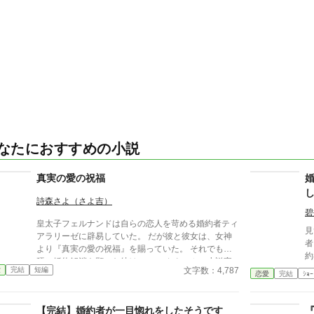
なたにおすすめの小説
真実の愛の祝福
詩森さよ（さよ吉）
碧
皇太子フェルナンドは自らの恋人を苛める婚約者ティ
見
アラリーゼに辟易していた。 だが彼と彼女は、女神
者
より『真実の愛の祝福』を賜っていた。 それでも強
約
硬に婚約解消を願った彼は……。 カクヨム、小説家
の
文字数：4,787
愛
完結
短編
になろうにも掲載。 筆者は体調不良なことも多く、
恋愛
完結
ｼｮｰ
ま
コメントなどを受け取らない設定にしております。
て
どうぞよろしくお願いいたします。
【完結】婚約者が一目惚れをしたそうです