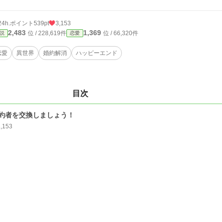
24h.ポイント
539pt
3,153
2,483
1,369
位 / 228,619件
位 / 66,320件
説
恋愛
恋愛
異世界
婚約解消
ハッピーエンド
目次
約者を交換しましょう！
3,153