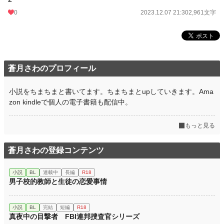
0
2023.12.07 21:30
2,961文字
月間ポイント
49 pt (80,865 位)
年間ポイント
819 pt (89,770 位)
累計ポイント
5,218 pt (123,886 位)
蒼月さわのプロフィール
小説をちまちまと書いてます。ちまちまとupしていきます。Ama
zon kindleで個人の電子書籍も配信中。
もっと見る
蒼月さわの登録コンテンツ
小説
BL
連載中
長編
R18
男子校的教師と生徒の恋愛事情
小説
BL
完結
短編
R18
真夜中の目撃者 FBI連邦捜査官シリーズ