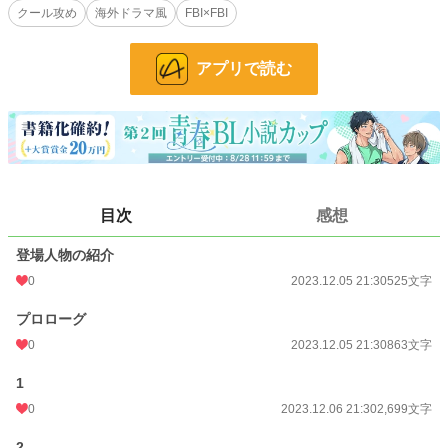
クール攻め
海外ドラマ風
FBI×FBI
表向きは犬猿の仲、けれど裏では極秘に付きあっているクールで美形な金髪碧眼
のエリート系×ジョーク好きな男前のイタリア系。
アプリで読む
以前にアルファさんで連載していたアメリカを舞台に事件を捜査するFBI連邦捜
査官たちの物語、第二弾、電子書籍の試し読みです。
表紙イラストは長月京子様です。
小説
38,133 位 / 228,847 件
BL
10,350 位 / 31,440 件
目次
感想
お気に入り
10
登場人物の紹介
24h.ポイント
7 pt
0
2023.12.05 21:30
525文字
文字数
7,048
プロローグ
更新日時
2023.12.07 21:30
0
2023.12.05 21:30
863文字
初回公開日時
2023.12.05 21:30
1
0
2023.12.06 21:30
2,699文字
初回完結日時
2023.12.07 21:35
2
週間ポイント
7 pt (78,785 位)