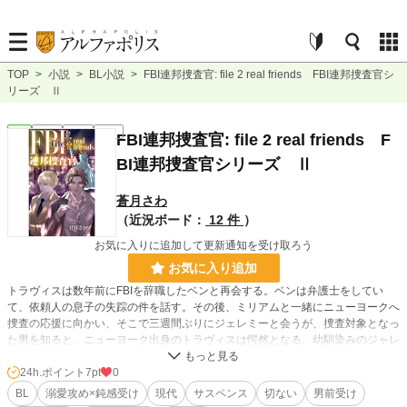
TOP
>
小説
>
BL小説
>
FBI連邦捜査官: file 2 real friends FBI連邦捜査官シ
リーズ Ⅱ
BL
完結
長編
R18
FBI連邦捜査官: file 2 real friends F
BI連邦捜査官シリーズ Ⅱ
蒼月さわ
（近況ボード：
12 件
）
お気に入りに追加して更新通知を受け取ろう
お気に入り追加
トラヴィスは数年前にFBIを辞職したベンと再会する。ベンは弁護士をしてい
て、依頼人の息子の失踪の件を話す。その後、ミリアムと一緒にニューヨークへ
捜査の応援に向かい、そこで三週間ぶりにジェレミーと会うが、捜査対象となっ
た男を知ると、ニューヨーク出身のトラヴィスは愕然となる。幼馴染みのジャレ
ッド。ニューヨークを去ってから一度も会ってはいなかったが、忘れられない大
切な友人だった。苦悩するトラヴィス。そしてその幼馴染みの存在を知っている
24h.ポイント
7pt
0
ジェレミーが取った行動はトラヴィスにとって信じられないものだった……
BL
溺愛攻め×鈍感受け
現代
サスペンス
切ない
男前受け