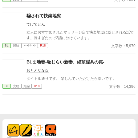
騙されて快楽地獄
てけてとん
友人におすすめされたマッサージ店で快楽地獄に落とされる話で
す。長すぎたので2話に分けています。
文字数：5,970
BL
完結
ｼｮｰﾄｼｮｰﾄ
R18
BL団地妻-恥じらい新妻、絶頂淫具の罠-
おととななな
タイトル通りです。 楽しんでいただけたら幸いです。
文字数：14,396
BL
完結
短編
R18