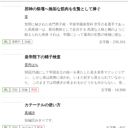
邪神の祭壇へ無垢な筋肉を生贄として捧ぐ
零
世間に秘された名門男子校・平坂学園体育科 空手の名選手であっ
た高尾雄一は、新任教師として赴任する 高潔な人格と鋼のように
鍛えられた肉体 それは、学園にとって最高の生贄の候補に他なら
なかった 至高の筋肉を持つ、精神を削られ意志をなくした青年を
文字数：236,341
BL
連載中
短編
太古の神に捧げるため、“水”、“風”、“土”の信奉者達が暗躍する 意
志をなくし筋肉の操り人形と化した“デク” 消える教師 山奥の男子
校で繰り広げられるダークファンタジー
皇帝陛下の精子検査
雲丹はち
弱冠25歳にして帝国全土の統一を果たした若き皇帝マクシミリア
ン。 しかし彼は政務に追われ、いまだ妃すら迎えられていなかっ
た。 このままでは世継ぎが産まれるかどうかも分からない。 焦れ
た官僚たちに迫られ、マクシミリアンは世にも屈辱的な『検査』
文字数：18,998
BL
完結
短編
R18
を受けさせられることに――!?
カテーテルの使い方
真城詩
短編読みきりです。
文字数：601
BL
完結
ｼｮｰﾄｼｮｰﾄ
R18