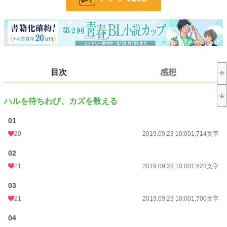
おさわりがあります。でも、その先がないので、ギリかな〜と18禁にはしてい
ませんm(_ _)m
小説
228,650 位 / 228,650 件
BL
31,395 位 / 31,395 件
目次
感想
お気に入り
39
ハルを待ちわび、カズを数える
24h.ポイント
0 pt
01
文字数
90,072
20
2019.09.23 10:00
1,714文字
更新日時
2019.11.13 10:00
02
初回公開日時
2019.09.23 10:00
21
2019.09.23 10:00
1,623文字
初回完結日時
2019.11.13 11:10
03
週間ポイント
21 pt (62,459 位)
21
2019.09.23 10:00
1,700文字
月間ポイント
168 pt (54,960 位)
04