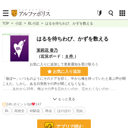
TOP
>
小説
>
BL小説
>
はるを待ちわび、かずを数える
BL
完結
短編
はるを待ちわび、かずを数える
茉莉花 香乃
（近況ボード：
8 件
）
お気に入りに追加して更新通知を受け取ろう
お気に入り追加
「遊ぼ〜」いつものようにそのドアを叩く。中から俺を待っていたと喜ぶ声が聞
こえた。しかし、ある日突然その声が聞こえなくなる。
………あれから10年。俺はその声を忘れたいのか、忘れたくないのか……
24h.ポイント
0pt
147
BL
高校生
幼馴染
再会
ほのぼの
完結
他サイトでも公開しています
ほのぼのを目指します！
アプリで読む