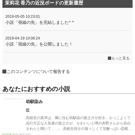
茉莉花 香乃の近況ボードの更新履歴
2019-05-05 10:23:01
小説「視線の先」を完結しました^ ^
2019-04-19 10:06:24
小説「視線の先」を公開しました！
もっと見る
このコンテンツについて報告する
あなたにおすすめの小説
幼馴染み
橙
高校生の真琴は、隣に住む幼馴染の龍之介が好き。かっこよくて
品行方正な人気者の龍之介が、かわいいと噂の井野さんから告白
されたと聞いて……。 高校生同士の瑞々しくて甘酸っぱい恋模
様。