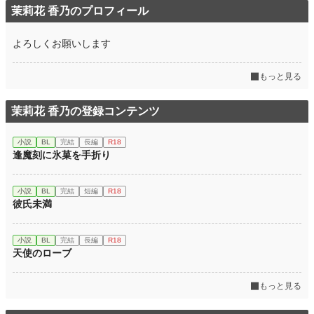
茉莉花 香乃のプロフィール
よろしくお願いします
もっと見る
茉莉花 香乃の登録コンテンツ
小説
BL
完結
長編
R18
逢魔刻に氷菓を手折り
小説
BL
完結
短編
R18
彼氏未満
小説
BL
完結
長編
R18
天使のローブ
もっと見る