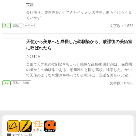
市川
会社帰り、突然声をかけてきたイケメン大学生。断ろうにもうま
くいかず……
文字数：1,678
BL
完結
ｼｮｰﾄｼｮｰﾄ
天使から美形へと成長した幼馴染から、放課後の美術室
に呼ばれたら
たけむら
美形で天才肌の幼馴染✕ちょっと鈍感な高校生 海野想は、保育園
の頃からの幼馴染である、朝川唯斗と同じ高校に進学した。かつ
て天使のような可愛さを持っていた唯斗は、立派な美形へと変貌
し、今は絵の勉強を進めている。 そんなある日、数学の補習を終
文字数：8,983
BL
完結
短編
えた想が唯斗を美術室へと迎えに行くと、唯斗はひどく驚いた顔
をしていて…？ ※１話から４話までは別タイトルでpixivに掲載し
ております。続きも書きたくなったので、ゆっくりではあります
が更新していきますね。 ※第４話の冒頭が消えておりましたので
直しました。
アプリ一覧