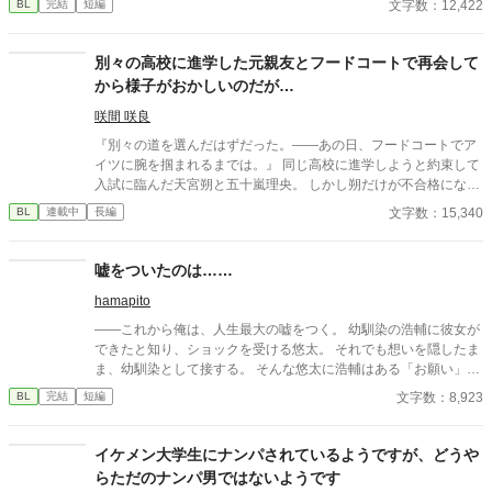
文字数：12,422
BL
完結
短編
別々の高校に進学した元親友とフードコートで再会して
から様子がおかしいのだが…
咲間 咲良
『別々の道を選んだはずだった。――あの日、フードコートでア
イツに腕を掴まれるまでは。』 同じ高校に進学しようと約束して
入試に臨んだ天宮朔と五十嵐理央。 しかし朔だけが不合格になっ
てしまい、涙をこらえて別れを告げるしかなかった。 それから半
文字数：15,340
BL
連載中
長編
年後の九月。 夏休みを終えたばかりで気だるい空気が漂うフード
コートで偶然にも理央と再会する。 一緒に着るはずだった制服姿
が眩しく、後ろめたい気持ちになる朔だったが、理央は中学の頃
嘘をついたのは……
と変わらぬ態度で接してくる。 別れ際に「来週もここで会いた
hamapito
い」と求められ、ためらいながらも翌週フードコートを訪れる。
別々の高校に進学した「かつての親友」と接する中で、親友より
――これから俺は、人生最大の嘘をつく。 幼馴染の浩輔に彼女が
も「特別な存在」だと意識し始めるようになる。 そんな矢先、映
できたと知り、ショックを受ける悠太。 それでも想いを隠したま
画に誘われた朔は、帰りに寄ったフードコートで理央にキスされ
ま、幼馴染として接する。 そんな悠太に浩輔はある「お願い」を
てしまい――。
言ってきて……。 誰がどんな嘘をついているのか。 嘘の先にある
文字数：8,923
BL
完結
短編
ものとはーー？
イケメン大学生にナンパされているようですが、どうや
らただのナンパ男ではないようです