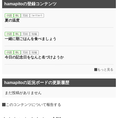
hamapitoの登録コンテンツ
小説
BL
完結
ｼｮｰﾄｼｮｰﾄ
夏の温度
小説
BL
完結
短編
一緒に朝ごはんを食べましょう
小説
BL
完結
短編
今日の記念日をなんと名づけようか
もっと見る
hamapitoの近況ボードの更新履歴
まだ投稿がありません
このコンテンツについて報告する