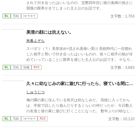
されて付き合ったはいいものの、交際四年目に彼の束縛の強さに
我慢の限界がきてしまった主人公のお話です。
文字数：1,763
BL
完結
ｼｮｰﾄｼｮｰﾄ
美澄の顔には抗えない。
米奏よぞら
スパダリ（？）美形攻め×流され面食い受け 高校時代に一目惚れ
した相手と勢いで付き合ったはいいものの、徐々に相手の熱が冷
めていっていることに限界を感じた主人公のお話です。 ※なろ
う、カクヨムでも掲載中です。
文字数：3,683
BL
完結
短編
R15
久々に幼なじみの家に遊びに行ったら、寝ている間に…
しゅうじつ
俺の隣の家に住んでいる有沢は幼なじみだ。 高校に入ってから
は、学校で話したり遊んだりするくらいの仲だったが、今日数人
の友達と彼の家に遊びに行くことになった。 数年ぶりの幼なじみ
の家を懐かしんでいる中、いつの間にか友人たちは帰っており、
文字数：10,110
BL
完結
ｼｮｰﾄｼｮｰﾄ
R15
幼なじみと2人きりに。 そこで俺は彼の部屋であるものを見つけ
てしまい、部屋に来た有沢に咄嗟に寝たフリをするが…