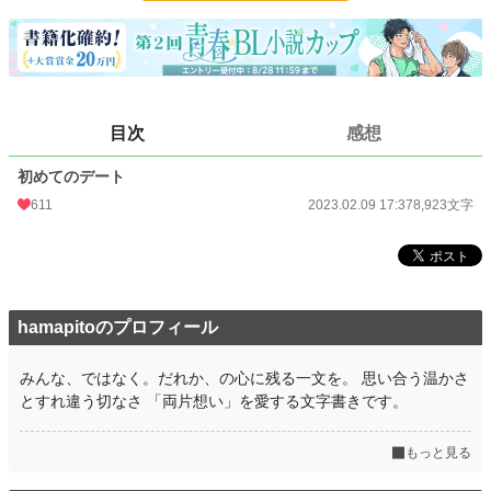
BL
3,200 位 / 31,439 件
お気に入り
124
24h.ポイント
71 pt
文字数
8,923
目次
感想
更新日時
2023.02.09 17:37
初めてのデート
初回公開日時
2023.02.09 17:37
611
2023.02.09 17:37
8,923文字
初回完結日時
2023.02.09 17:37
週間ポイント
622 pt (12,589 位)
月間ポイント
3,152 pt (11,812 位)
hamapitoのプロフィール
年間ポイント
40,957 pt (12,128 位)
みんな、ではなく。だれか、の心に残る一文を。 思い合う温かさ
累計ポイント
56,395 pt (41,898 位)
とすれ違う切なさ 「両片想い」を愛する文字書きです。
もっと見る