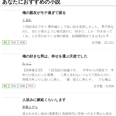
あなたにおすすめの小説
俺の親友がモテ過ぎて困る
くるむ
☆完結済みです☆ 番外編として短い話を追加しました。 男子校な
のに、当たり前のように毎日誰かに「好きだ」とか「付き合って
くれ」とか言われている俺の親友、結城陽翔(ゆうきはるひ) 中学
の時も全く同じ状況で、女子からも男子からも追い掛け回されて
文字数：32,121
BL
完結
短編
いたらしい。 一時は断るのも面倒くさくて、誰とも付き合ってい
なければそのままＯＫしていたらしいのだけど、それはそれでま
た面倒くさくて仕方がなかったのだそうだ(ｿﾘｬｿｳﾀﾞﾛ) ……と言う
俺の好きな男は、幸せを運ぶ天使でした
訳で、何を考えたのか陽翔の奴、俺に恋人のフリをしてくれと言
たっこ
う。 て、お前何考えてんの？ 何しようとしてんの？ ……てなわ
けで、俺は今日もこいつに振り回されています……。 美形策士×
【加筆修正済】 ７話完結の短編です。 中学からの親友で、半
純情平凡♪
年だけ恋人だった琢磨。 二度と合わないつもりで別れたのに、
突然六年ぶりに会いに来た。 「優、迎えに来たぞ」 でも俺は、
お前の手を取ることは出来ないんだ。絶対に。
文字数：8,009
BL
完結
短編
R15
人並みに嫉妬くらいします
米奏よぞら
流されやすい攻め×激重受け 高校時代に学校一のモテ男から告白