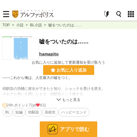
TOP
>
小説
>
BL小説
>
嘘をついたのは……
BL
完結
短編
嘘をついたのは……
hamapito
お気に入りに追加して更新通知を受け取ろう
お気に入り追加
――これから俺は、人生最大の嘘をつく。
幼馴染の浩輔に彼女ができたと知り、ショックを受ける悠太。
それでも想いを隠したまま、幼馴染として接する。
そんな悠太に浩輔はある「お願い」を言ってきて……。
24h.ポイント
71pt
611
誰がどんな嘘をついているのか。
BL
短編
幼馴染
高校生
ハッピーエンド
嘘の先にあるものとはーー？
アプリで読む
小説
13,516 位 / 228,850 件