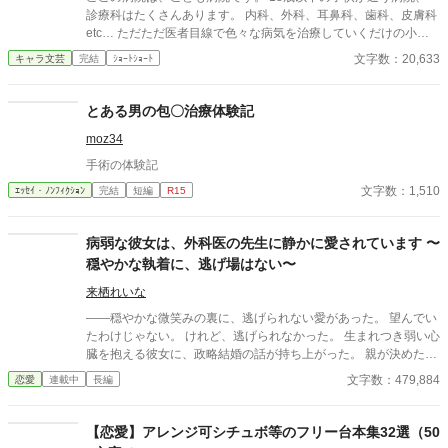
診療科はたくさんあります。 内科、外科、耳鼻科、歯科、皮膚科
etc… ただただ医者目線で色々な病気を治療していくだけの小説
です。 恋愛要素などは一切ありません。 密着病院24時！的な感
文字数：20,633
キャラ文芸
完結
ｼｮｰﾄｼｮｰﾄ
じです。 人物像などは表記していない為、読者様のご想像にお任
せします。 ※泣く表現、痛い表現など嫌いな方は読むのをお控え
ください。 歯科以外の医療知識はそこまで詳しくないのですみま
とある男の包〇治療体験記
せんがご了承ください。
moz34
手術の体験記
文字数：1,510
ｴｯｾｲ・ﾉﾝﾌｨｸｼｮﾝ
完結
短編
R15
病弱な彼女は、外科医の先生に静かに愛されています 〜
穏やかな執着に、逃げ場はない〜
来栖れいな
――穏やかな微笑みの裏に、逃げられない愛があった。 望んでい
たわけじゃない。 けれど、逃げられなかった。 生まれつき弱い心
臓を抱える彼女に、政略結婚の話が持ち上がった。 親が決めた未
来なんて、受け入れられるはずがない。 無表情な彼の穏やかさ
文字数：479,884
恋愛
連載中
長編
が、余計に腹立たしかった。 それでも――彼だけは違った。 優し
さの奥に、私の知らない熱を隠していた。 形式だけのはずだった
関係は、少しずつ形を変えていく。 これは束縛？ それとも、本
【恋愛】アレンジ可シチュボ等のフリー台本集32選（50
当の愛？ 穏やかな外科医に包まれていく、静かで深い恋の物語。