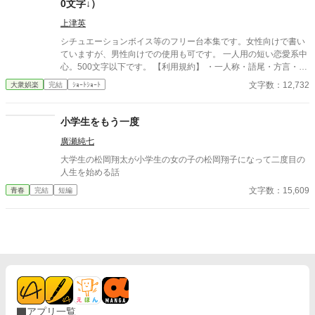
0文字↓）
※この物語はフィクションです。 登場する人物・団体・名称・出
来事などはすべて架空であり、実在のものとは一切関係ありませ
上津英
ん。
シチュエーションボイス等のフリー台本集です。女性向けで書い
ていますが、男性向けでの使用も可です。 一人用の短い恋愛系中
心。500文字以下です。 【利用規約】 ・一人称・語尾・方言・男
女逆転などのアレンジはご自由に。 ・シチュボ以外にもASMR・
文字数：12,732
大衆娯楽
完結
ｼｮｰﾄｼｮｰﾄ
ボイスドラマ・朗読・配信・声劇にどうぞお使いください。 ・個
人の使用報告は不要ですが、クレジットの表記はお願い致しま
す。 1100文字以下のフリー台本はこちら。 https://www.alphapoli
小学生をもう一度
s.co.jp/novel/15408480/988054187
廣瀬純七
大学生の松岡翔太が小学生の女の子の松岡翔子になって二度目の
人生を始める話
文字数：15,609
青春
完結
短編
アプリ一覧