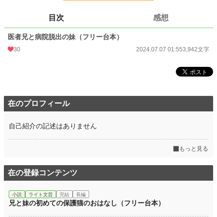
24h.ポイント
85 pt
目次
感想
文字数
3,942
医者兄と病院脱出の妹（フリー台本）
更新日時
2024.07.07 01:55
30
2024.07.07 01:55
3,942文字
初回公開日時
2024.07.07 01:55
初回完結日時
2024.07.07 01:55
週間ポイント
1,304 pt (7,325 位)
在のプロフィール
月間ポイント
5,980 pt (7,238 位)
年間ポイント
75,556 pt (7,561 位)
自己紹介の記述はありません
累計ポイント
106,004 pt (29,404 位)
もっと見る
在の登録コンテンツ
小説
ライト文芸
完結
長編
兄と妹の初めての保護猫のおはなし（フリー台本）