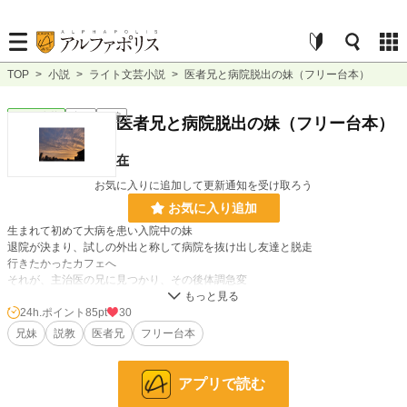
TOP
>
小説
>
ライト文芸小説
>
医者兄と病院脱出の妹（フリー台本）
ライト文芸
完結
短編
医者兄と病院脱出の妹（フリー台本）
在
お気に入りに追加して更新通知を受け取ろう
お気に入り追加
生まれて初めて大病を患い入院中の妹
退院が決まり、試しの外出と称して病院を抜け出し友達と脱走
行きたかったカフェへ
それが、主治医の兄に見つかり、その後体調急変
24h.ポイント
85pt
30
小説
11,563 位 / 228,623 件
兄妹
説教
医者兄
フリー台本
ライト文芸
157 位 / 9,592 件
お気に入り
16
アプリで読む