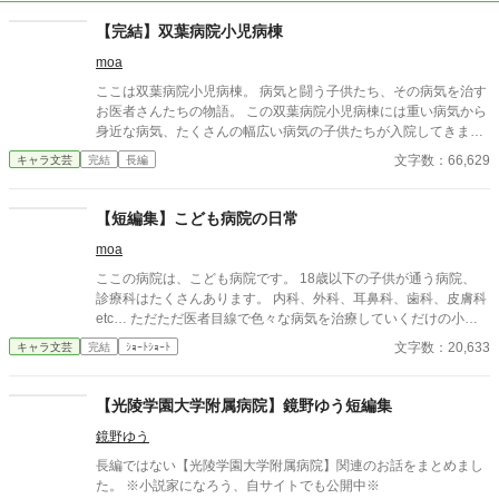
【完結】双葉病院小児病棟
moa
ここは双葉病院小児病棟。 病気と闘う子供たち、その病気を治す
お医者さんたちの物語。 この双葉病院小児病棟には重い病気から
身近な病気、たくさんの幅広い病気の子供たちが入院してきま
す。 すぐに治って退院していく子もいればそうでない子もいる。
文字数：66,629
キャラ文芸
完結
長編
メンタル面のケアも大事になってくる。 当病院は親の付き添いあ
りでの入院は禁止とされています。 親がいると子供たちは甘えて
しまうため、あえて離して治療するという方針。 【集中して治療
【短編集】こども病院の日常
をして早く治す】 それがこの病院のモットーです。 ※この物語は
moa
フィクションです。 実際の病院、治療とは異なることもあると思
いますが暖かい目で見ていただけると幸いです。 ーーーーーーー
ここの病院は、こども病院です。 18歳以下の子供が通う病院、
ーーーーーーーーーーー 続き……ではないですが、双葉病院の提
診療科はたくさんあります。 内科、外科、耳鼻科、歯科、皮膚科
携先の歯科クリニックの話『痛いのは、歯だけじゃない』を現在
etc… ただただ医者目線で色々な病気を治療していくだけの小説
更新中です。 そこでは黒崎先生はもちろん、双葉病院の先生もチ
です。 恋愛要素などは一切ありません。 密着病院24時！的な感
文字数：20,633
キャラ文芸
完結
ｼｮｰﾄｼｮｰﾄ
ラッと出てきたりしますので、そちらもぜひ。
じです。 人物像などは表記していない為、読者様のご想像にお任
せします。 ※泣く表現、痛い表現など嫌いな方は読むのをお控え
ください。 歯科以外の医療知識はそこまで詳しくないのですみま
【光陵学園大学附属病院】鏡野ゆう短編集
せんがご了承ください。
鏡野ゆう
長編ではない【光陵学園大学附属病院】関連のお話をまとめまし
た。 ※小説家になろう、自サイトでも公開中※