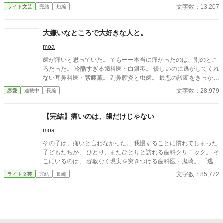
文字数：13,207
ライト文芸
完結
短編
大嫌いなところで大好きな人と。
moa
歯が痛いと思っていた。 でもーー本当に痛かったのは、別のとこ
ろだった。 冷酷すぎる歯科医・白銀零。 優しいのに逃がしてくれ
ない耳鼻科医・紫藤薫。 副鼻腔炎と虫歯。 最悪の診断をきっかけ
に、私の通院生活は始まる。 病院なんて、大嫌いなのに。 「逃げ
文字数：28,979
恋愛
連載中
長編
るな。ちゃんと治せ。」 突き放すようなその言葉に、何度も傷つ
いて、何度も腹が立って。 ーーそれなのに。 どうして、こんなに
も忘れられないんだろう。 怖い。苦手。関わりたくない。 なのに
【完結】痛いのは、歯だけじゃない
気づけば、 一番、会いたい人になっていた。 大嫌いな場所で出会
moa
ったのは、 どうしようもなく、大好きな人でした。 ーーーーーー
ーーーーーーーーーーー ライト文芸大賞にエントリー中の 『痛い
その子は、痛いと言わなかった。 我慢することに慣れてしまった
のは、歯だけじゃない』も毎日更新しています。 よろしければ、
子どもたちが、 ひとり、またひとりと訪れる歯科クリニック。 そ
そちらも読んでいただけると嬉しいです！
こにいるのは、 容赦なく現実を突きつける歯科医・鬼崎。 「逃げ
るな。」 その言葉の先で、 彼は“本当の痛み”に向き合う。 ーーー
文字数：85,772
ライト文芸
完結
長編
痛いのは、歯だけじゃない。 これは、見過ごされてきた痛みを、
ひとつずつ拾い上げていく物語。