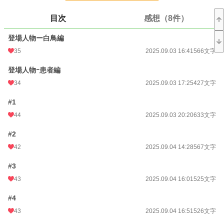
お気に入り
126
目次
感想（8件）
24h.ポイント
788 pt
登場人物ー白鳥編
文字数
12,377
35
2025.09.03 16:41
566文字
更新日時
2026.01.06 01:32
登場人物ｰ患者編
34
2025.09.03 17:25
427文字
初回公開日時
2025.09.03 16:41
週間ポイント
4,022 pt (2,528 位)
#1
44
2025.09.03 20:20
633文字
月間ポイント
21,862 pt (2,164 位)
#2
年間ポイント
702,883 pt (622 位)
42
2025.09.04 14:28
567文字
累計ポイント
706,799 pt (7,929 位)
#3
43
2025.09.04 16:01
525文字
#4
43
2025.09.04 16:51
526文字