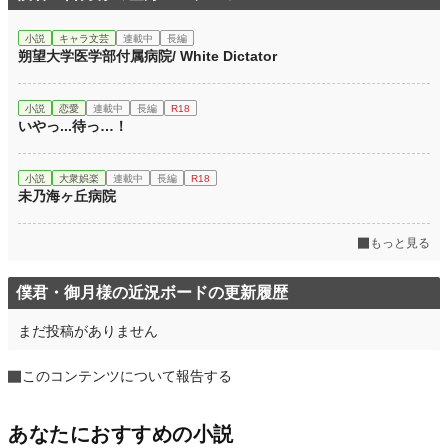
小説
キャラ文芸
連載中
長編
朔望大学医学部付属病院/ White Dictator
小説
恋愛
連載中
長編
R18
いやっ...待っ…！
小説
大衆娯楽
連載中
長編
R18
未乃海ヶ丘病院
もっと見る
僕君・御月様の近況ボードの更新履歴
まだ投稿がありません
このコンテンツについて報告する
あなたにおすすめの小説