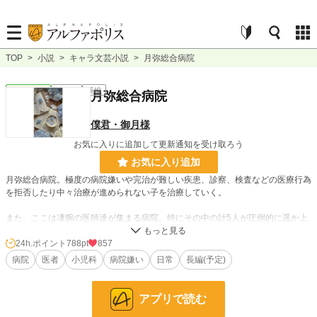
TOP
>
小説
>
キャラ文芸小説
>
月弥総合病院
キャラ文芸
連載中
長編
月弥総合病院
僕君・御月様
お気に入りに追加して更新通知を受け取ろう
お気に入り追加
月弥総合病院。極度の病院嫌いや完治が難しい疾患、診察、検査などの医療行為
を拒否したり中々治療が進められない子を治療していく。
また、ここは凄腕の医師達が集まる病院。特にその中の計5人が圧倒的に遥か上
回る実力を持ち、「白鳥」と呼ばれている。
24h.ポイント
788pt
857
（小児科のストーリー）医療に全然詳しく無いのでそれっぽく書いてます...!!
病院
医者
小児科
病院嫌い
日常
長編(予定)
小説
1,897 位 / 228,882 件
アプリで読む
キャラ文芸
16 位 / 5,634 件